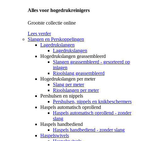
Alles voor hogedrukreinigers
Grootste collectie online
Lees verder
Slangen en Perskoppelingen
Lagedrukslangen
Lagedrukslangen
Hogedrukslangen geassembleerd
Slangen geassembleerd - gesorteerd op
inlagen
Rioolslang geassembleerd
Hogedrukslangen per meter
Slang per meter
Rioolslangen per meter
Pershulsen en nippels
Pershulsen, nippels en knikbeschermers
Haspels automatisch oprollend
Haspels automatisch oprollend - zonder
slang
Haspels handbediend
Haspels handbediend - zonder slang
Haspelswivels