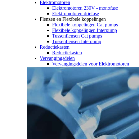
Elektromotoren
Elektromotoren 230V - monofase
Elektromotoren driefase
Flenzen en Flexibele koppelingen
Flexibele koppelingen Cat pumps
Flexibele koppelingen Interpump
Tussenflensen Cat pumps
Tussenflensen Interpump
Reductiekasten
Reductiekasten
Vervangingsdelen
Vervangingsdelen voor Elektromotoren