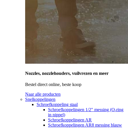
Nozzles, nozzlehouders, vuilvrezen en meer
Bestel direct online, beste koop
Naar alle producten
Snelkoppelingen
Schroefkoppeling staal
Schroefkoppelingen 1/2" messing (O-ring
in nippel)
Schroefkoppelingen AR
Schroefkoppelingen AR8 messing blauw