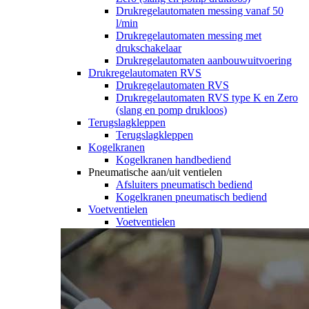
Drukregelautomaten messing vanaf 50
l/min
Drukregelautomaten messing met
drukschakelaar
Drukregelautomaten aanbouwuitvoering
Drukregelautomaten RVS
Drukregelautomaten RVS
Drukregelautomaten RVS type K en Zero
(slang en pomp drukloos)
Terugslagkleppen
Terugslagkleppen
Kogelkranen
Kogelkranen handbediend
Pneumatische aan/uit ventielen
Afsluiters pneumatisch bediend
Kogelkranen pneumatisch bediend
Voetventielen
Voetventielen