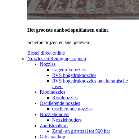
Het grootste aanbod spuitlansen online
Scherpe prijzen en snel geleverd
Bestel direct online
Nozzles en Reinigingskoppen
Nozzles
Lagedruknozzles
RVS hogedruknozzles
RVS hogedruknozzles met keramische
insert
Rioolnozzles
Rioolnozzles
Oscillerende nozzles
Oscillerende nozzles
Nozzlehouders
Nozzlehouders
Zandstraalkop
Zand- en gritstraal tot 500 bar
Gritstraalkop