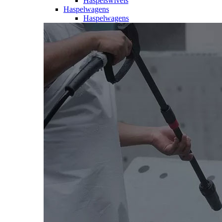
Haspelswivels
Haspelwagens
Haspelwagens