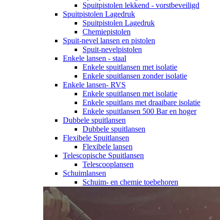
Spuitpistolen lekkend - vorstbeveiligd
Spuitpistolen Lagedruk
Spuitpistolen Lagedruk
Chemiepistolen
Spuit-nevel lansen en pistolen
Spuit-nevelpistolen
Enkele lansen - staal
Enkele spuitlansen met isolatie
Enkele spuitlansen zonder isolatie
Enkele lansen- RVS
Enkele spuitlansen met isolatie
Enkele spuitlans met draaibare isolatie
Enkele spuitlansen 500 Bar en hoger
Dubbele spuitlansen
Dubbele spuitlansen
Flexibele Spuitlansen
Flexibele lansen
Telescopische Spuitlansen
Telescooplansen
Schuimlansen
Schuim- en chemie toebehoren