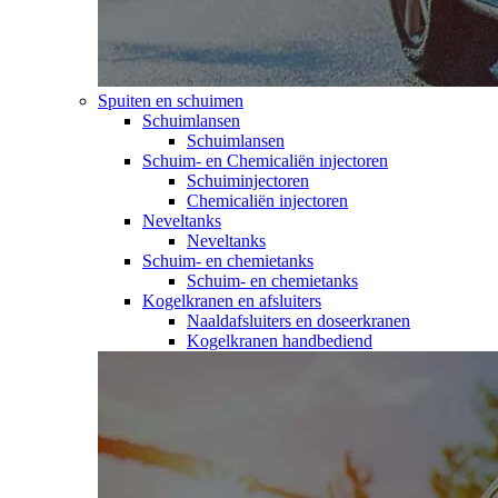
Spuiten en schuimen
Schuimlansen
Schuimlansen
Schuim- en Chemicaliën injectoren
Schuiminjectoren
Chemicaliën injectoren
Neveltanks
Neveltanks
Schuim- en chemietanks
Schuim- en chemietanks
Kogelkranen en afsluiters
Naaldafsluiters en doseerkranen
Kogelkranen handbediend