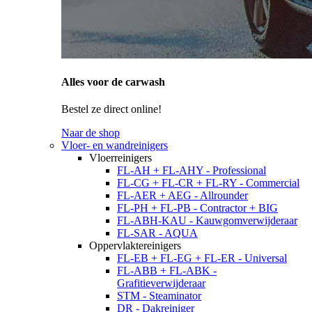
Alles voor de carwash
Bestel ze direct online!
Naar de shop
Vloer- en wandreinigers
Vloerreinigers
FL-AH + FL-AHY - Professional
FL-CG + FL-CR + FL-RY - Commercial
FL-AER + AEG - Allrounder
FL-PH + FL-PB - Contractor + BIG
FL-ABH-KAU - Kauwgomverwijderaar
FL-SAR - AQUA
Oppervlaktereinigers
FL-EB + FL-EG + FL-ER - Universal
FL-ABB + FL-ABK -
Grafitieverwijderaar
STM - Steaminator
DR - Dakreiniger