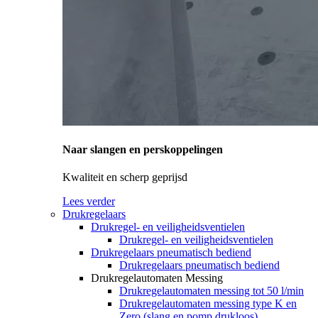
Naar slangen en perskoppelingen
Kwaliteit en scherp geprijsd
Lees verder
Drukregelaars
Drukregel- en veiligheidsventielen
Drukregel- en veiligheidsventielen
Drukregelaars pneumatisch bediend
Drukregelaars pneumatisch bediend
Drukregelautomaten Messing
Drukregelautomaten messing tot 50 l/min
Drukregelautomaten messing type K en
Zero (slang en pomp drukloos)