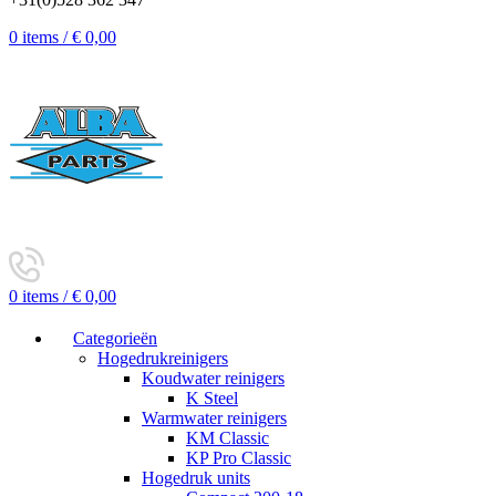
0
items
/
€
0,00
0
items
/
€
0,00
Categorieën
Hogedrukreinigers
Koudwater reinigers
K Steel
Warmwater reinigers
KM Classic
KP Pro Classic
Hogedruk units