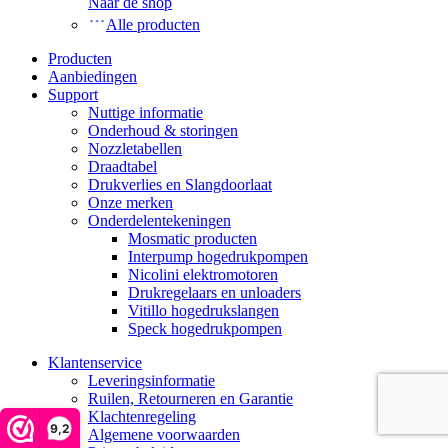
Naar de shop
Alle producten
Producten
Aanbiedingen
Support
Nuttige informatie
Onderhoud & storingen
Nozzletabellen
Draadtabel
Drukverlies en Slangdoorlaat
Onze merken
Onderdelentekeningen
Mosmatic producten
Interpump hogedrukpompen
Nicolini elektromotoren
Drukregelaars en unloaders
Vitillo hogedrukslangen
Speck hogedrukpompen
Klantenservice
Leveringsinformatie
Ruilen, Retourneren en Garantie
Klachtenregeling
9,2
Algemene voorwaarden