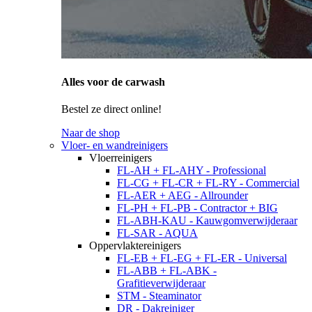
Alles voor de carwash
Bestel ze direct online!
Naar de shop
Vloer- en wandreinigers
Vloerreinigers
FL-AH + FL-AHY - Professional
FL-CG + FL-CR + FL-RY - Commercial
FL-AER + AEG - Allrounder
FL-PH + FL-PB - Contractor + BIG
FL-ABH-KAU - Kauwgomverwijderaar
FL-SAR - AQUA
Oppervlaktereinigers
FL-EB + FL-EG + FL-ER - Universal
FL-ABB + FL-ABK -
Grafitieverwijderaar
STM - Steaminator
DR - Dakreiniger