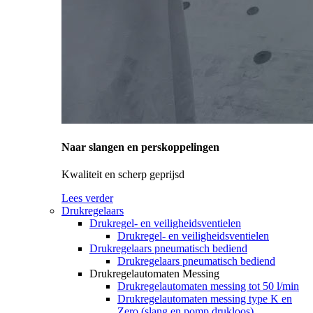
Naar slangen en perskoppelingen
Kwaliteit en scherp geprijsd
Lees verder
Drukregelaars
Drukregel- en veiligheidsventielen
Drukregel- en veiligheidsventielen
Drukregelaars pneumatisch bediend
Drukregelaars pneumatisch bediend
Drukregelautomaten Messing
Drukregelautomaten messing tot 50 l/min
Drukregelautomaten messing type K en
Zero (slang en pomp drukloos)