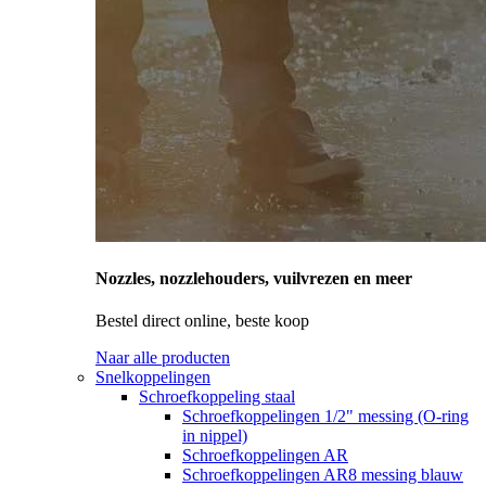
Nozzles, nozzlehouders, vuilvrezen en meer
Bestel direct online, beste koop
Naar alle producten
Snelkoppelingen
Schroefkoppeling staal
Schroefkoppelingen 1/2" messing (O-ring
in nippel)
Schroefkoppelingen AR
Schroefkoppelingen AR8 messing blauw