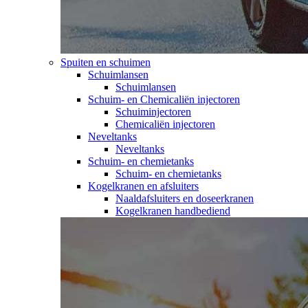
Spuiten en schuimen
Schuimlansen
Schuimlansen
Schuim- en Chemicaliën injectoren
Schuiminjectoren
Chemicaliën injectoren
Neveltanks
Neveltanks
Schuim- en chemietanks
Schuim- en chemietanks
Kogelkranen en afsluiters
Naaldafsluiters en doseerkranen
Kogelkranen handbediend