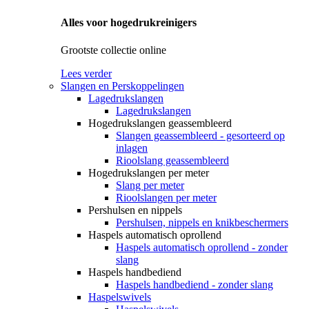
Alles voor hogedrukreinigers
Grootste collectie online
Lees verder
Slangen en Perskoppelingen
Lagedrukslangen
Lagedrukslangen
Hogedrukslangen geassembleerd
Slangen geassembleerd - gesorteerd op
inlagen
Rioolslang geassembleerd
Hogedrukslangen per meter
Slang per meter
Rioolslangen per meter
Pershulsen en nippels
Pershulsen, nippels en knikbeschermers
Haspels automatisch oprollend
Haspels automatisch oprollend - zonder
slang
Haspels handbediend
Haspels handbediend - zonder slang
Haspelswivels