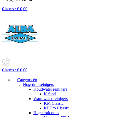
0
items
/
€
0,00
0
items
/
€
0,00
Categorieën
Hogedrukreinigers
Koudwater reinigers
K Steel
Warmwater reinigers
KM Classic
KP Pro Classic
Hogedruk units