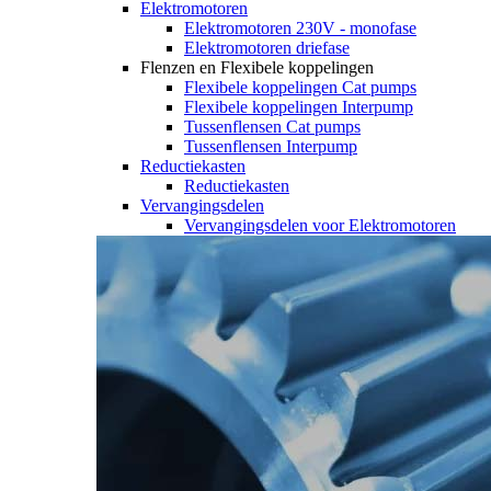
Elektromotoren
Elektromotoren 230V - monofase
Elektromotoren driefase
Flenzen en Flexibele koppelingen
Flexibele koppelingen Cat pumps
Flexibele koppelingen Interpump
Tussenflensen Cat pumps
Tussenflensen Interpump
Reductiekasten
Reductiekasten
Vervangingsdelen
Vervangingsdelen voor Elektromotoren