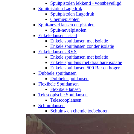
Spuitpistolen lekkend - vorstbeveiligd
Spuitpistolen Lagedruk
Spuitpistolen Lagedruk
Chemiepistolen
Spuit-nevel lansen en pistolen
Spuit-nevelpistolen
Enkele lansen - staal
Enkele spuitlansen met isolatie
Enkele spuitlansen zonder isolatie
Enkele lansen- RVS
Enkele spuitlansen met isolatie
Enkele spuitlans met draaibare isolatie
Enkele spuitlansen 500 Bar en hoger
Dubbele spuitlansen
Dubbele spuitlansen
Flexibele Spuitlansen
Flexibele lansen
Telescopische Spuitlansen
Telescooplansen
Schuimlansen
Schuim- en chemie toebehoren