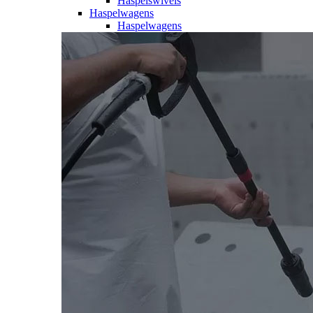
Haspelswivels
Haspelwagens
Haspelwagens