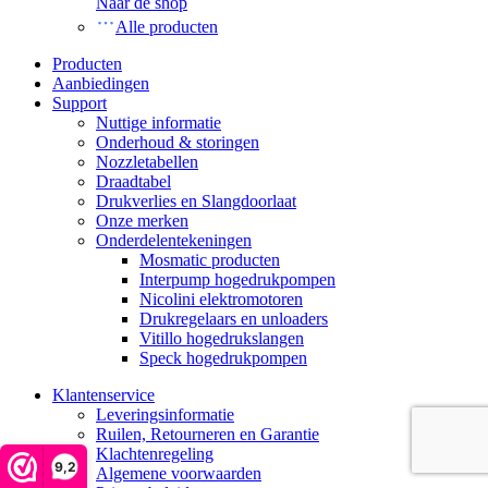
Naar de shop
Alle producten
Producten
Aanbiedingen
Support
Nuttige informatie
Onderhoud & storingen
Nozzletabellen
Draadtabel
Drukverlies en Slangdoorlaat
Onze merken
Onderdelentekeningen
Mosmatic producten
Interpump hogedrukpompen
Nicolini elektromotoren
Drukregelaars en unloaders
Vitillo hogedrukslangen
Speck hogedrukpompen
Klantenservice
Leveringsinformatie
Ruilen, Retourneren en Garantie
Klachtenregeling
9,2
Algemene voorwaarden