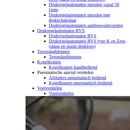
Drukregelautomaten messing vanaf 50
l/min
Drukregelautomaten messing met
drukschakelaar
Drukregelautomaten aanbouwuitvoering
Drukregelautomaten RVS
Drukregelautomaten RVS
Drukregelautomaten RVS type K en Zero
(slang en pomp drukloos)
Terugslagkleppen
Terugslagkleppen
Kogelkranen
Kogelkranen handbediend
Pneumatische aan/uit ventielen
Afsluiters pneumatisch bediend
Kogelkranen pneumatisch bediend
Voetventielen
Voetventielen