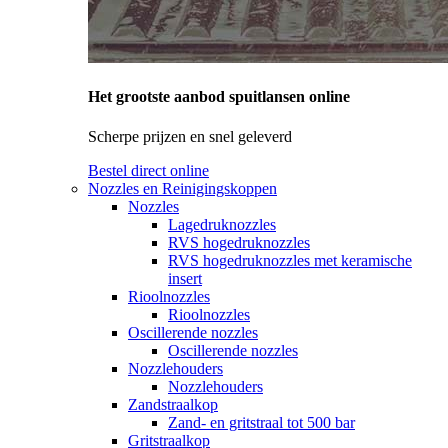
Het grootste aanbod spuitlansen online
Scherpe prijzen en snel geleverd
Bestel direct online
Nozzles en Reinigingskoppen
Nozzles
Lagedruknozzles
RVS hogedruknozzles
RVS hogedruknozzles met keramische
insert
Rioolnozzles
Rioolnozzles
Oscillerende nozzles
Oscillerende nozzles
Nozzlehouders
Nozzlehouders
Zandstraalkop
Zand- en gritstraal tot 500 bar
Gritstraalkop