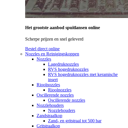
Het grootste aanbod spuitlansen online
Scherpe prijzen en snel geleverd
Bestel direct online
Nozzles en Reinigingskoppen
Nozzles
Lagedruknozzles
RVS hogedruknozzles
RVS hogedruknozzles met keramische
insert
Rioolnozzles
Rioolnozzles
Oscillerende nozzles
Oscillerende nozzles
Nozzlehouders
Nozzlehouders
Zandstraalkop
Zand- en gritstraal tot 500 bar
Gritstraalkop