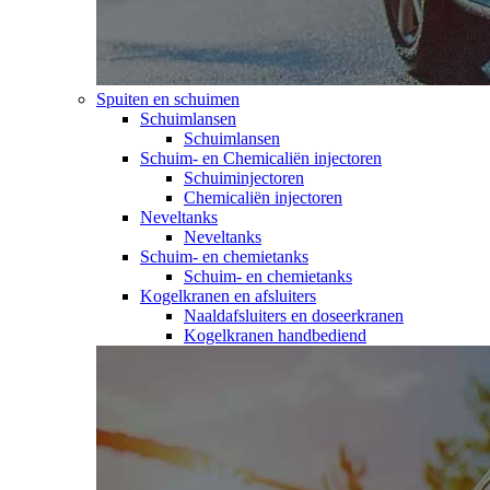
Spuiten en schuimen
Schuimlansen
Schuimlansen
Schuim- en Chemicaliën injectoren
Schuiminjectoren
Chemicaliën injectoren
Neveltanks
Neveltanks
Schuim- en chemietanks
Schuim- en chemietanks
Kogelkranen en afsluiters
Naaldafsluiters en doseerkranen
Kogelkranen handbediend