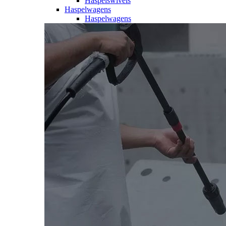
Haspelswivels
Haspelwagens
Haspelwagens