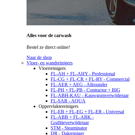
Alles voor de carwash
Bestel ze direct online!
Naar de shop
Vloer- en wandreinigers
Vloerreinigers
FL-AH + FL-AHY - Professional
FL-CG + FL-CR + FL-RY - Commercial
FL-AER + AEG - Allrounder
FL-PH + FL-PB - Contractor + BIG
FL-ABH-KAU - Kauwgomverwijderaar
FL-SAR - AQUA
Oppervlaktereinigers
FL-EB + FL-EG + FL-ER - Universal
FL-ABB + FL-ABK -
Grafitieverwijderaar
STM - Steaminator
DR - Dakreiniger