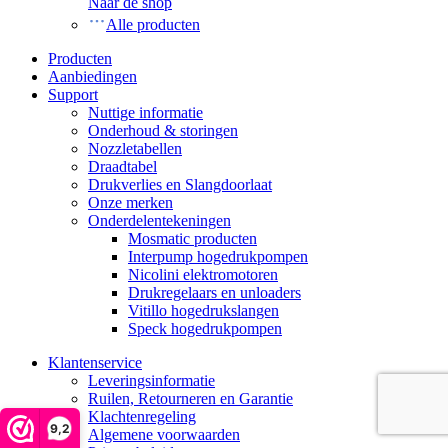
Naar de shop
Alle producten
Producten
Aanbiedingen
Support
Nuttige informatie
Onderhoud & storingen
Nozzletabellen
Draadtabel
Drukverlies en Slangdoorlaat
Onze merken
Onderdelentekeningen
Mosmatic producten
Interpump hogedrukpompen
Nicolini elektromotoren
Drukregelaars en unloaders
Vitillo hogedrukslangen
Speck hogedrukpompen
Klantenservice
Leveringsinformatie
Ruilen, Retourneren en Garantie
Klachtenregeling
9,2
Algemene voorwaarden