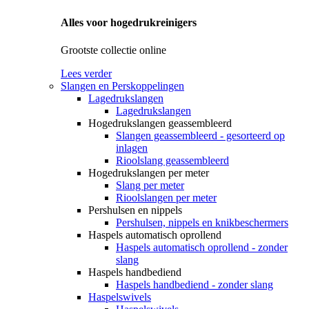
Alles voor hogedrukreinigers
Grootste collectie online
Lees verder
Slangen en Perskoppelingen
Lagedrukslangen
Lagedrukslangen
Hogedrukslangen geassembleerd
Slangen geassembleerd - gesorteerd op
inlagen
Rioolslang geassembleerd
Hogedrukslangen per meter
Slang per meter
Rioolslangen per meter
Pershulsen en nippels
Pershulsen, nippels en knikbeschermers
Haspels automatisch oprollend
Haspels automatisch oprollend - zonder
slang
Haspels handbediend
Haspels handbediend - zonder slang
Haspelswivels