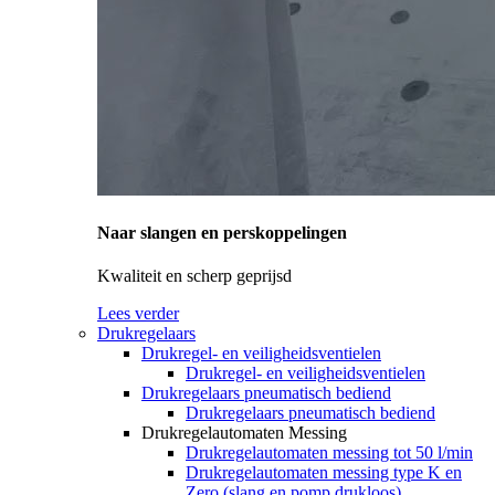
Naar slangen en perskoppelingen
Kwaliteit en scherp geprijsd
Lees verder
Drukregelaars
Drukregel- en veiligheidsventielen
Drukregel- en veiligheidsventielen
Drukregelaars pneumatisch bediend
Drukregelaars pneumatisch bediend
Drukregelautomaten Messing
Drukregelautomaten messing tot 50 l/min
Drukregelautomaten messing type K en
Zero (slang en pomp drukloos)