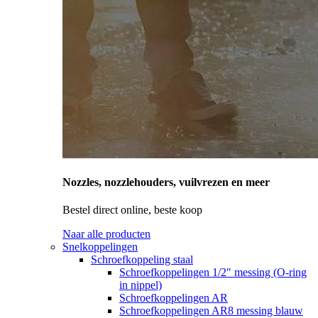
Nozzles, nozzlehouders, vuilvrezen en meer
Bestel direct online, beste koop
Naar alle producten
Snelkoppelingen
Schroefkoppeling staal
Schroefkoppelingen 1/2" messing (O-ring
in nippel)
Schroefkoppelingen AR
Schroefkoppelingen AR8 messing blauw