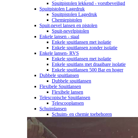
Spuitpistolen lekkend - vorstbeveiligd
Spuitpistolen Lagedruk
Spuitpistolen Lagedruk
Chemiepistolen
Spuit-nevel lansen en pistolen
Spuit-nevelpistolen
Enkele lansen - staal
Enkele spuitlansen met isolatie
Enkele spuitlansen zonder isolatie
Enkele lansen- RVS
Enkele spuitlansen met isolatie
Enkele spuitlans met draaibare isolatie
Enkele spuitlansen 500 Bar en hoger
Dubbele spuitlansen
Dubbele spuitlansen
Flexibele Spuitlansen
Flexibele lansen
Telescopische Spuitlansen
Telescooplansen
Schuimlansen
Schuim- en chemie toebehoren