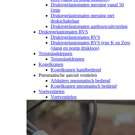
Drukregelautomaten messing vanaf 50
l/min
Drukregelautomaten messing met
drukschakelaar
Drukregelautomaten aanbouwuitvoering
Drukregelautomaten RVS
Drukregelautomaten RVS
Drukregelautomaten RVS type K en Zero
(slang en pomp drukloos)
Terugslagkleppen
Terugslagkleppen
Kogelkranen
Kogelkranen handbediend
Pneumatische aan/uit ventielen
Afsluiters pneumatisch bediend
Kogelkranen pneumatisch bediend
Voetventielen
Voetventielen