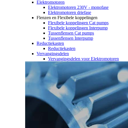
Elektromotoren
Elektromotoren 230V - monofase
Elektromotoren driefase
Flenzen en Flexibele koppelingen
Flexibele koppelingen Cat pumps
Flexibele koppelingen Interpump
Tussenflensen Cat pumps
Tussenflensen Interpump
Reductiekasten
Reductiekasten
Vervangingsdelen
Vervangingsdelen voor Elektromotoren