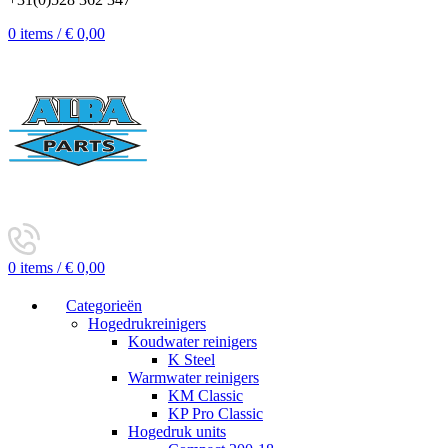
0
items
/
€
0,00
0
items
/
€
0,00
Categorieën
Hogedrukreinigers
Koudwater reinigers
K Steel
Warmwater reinigers
KM Classic
KP Pro Classic
Hogedruk units