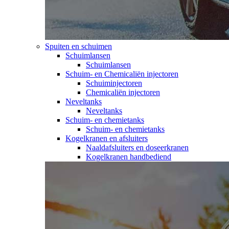
Spuiten en schuimen
Schuimlansen
Schuimlansen
Schuim- en Chemicaliën injectoren
Schuiminjectoren
Chemicaliën injectoren
Neveltanks
Neveltanks
Schuim- en chemietanks
Schuim- en chemietanks
Kogelkranen en afsluiters
Naaldafsluiters en doseerkranen
Kogelkranen handbediend