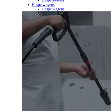
Haspelswivels
Haspelwagens
Haspelwagens