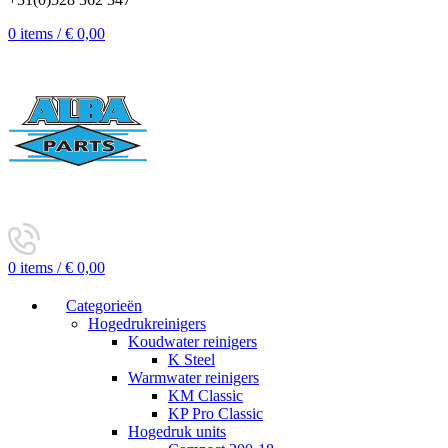
0
items
/
€
0,00
0
items
/
€
0,00
Categorieën
Hogedrukreinigers
Koudwater reinigers
K Steel
Warmwater reinigers
KM Classic
KP Pro Classic
Hogedruk units