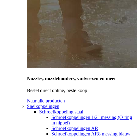
Nozzles, nozzlehouders, vuilvrezen en meer
Bestel direct online, beste koop
Naar alle producten
Snelkoppelingen
Schroefkoppeling staal
Schroefkoppelingen 1/2" messing (O-ring
in nippel)
Schroefkoppelingen AR
Schroefkoppelingen AR8 messing blauw