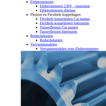
Elektromotoren
Elektromotoren 230V - monofase
Elektromotoren driefase
Flenzen en Flexibele koppelingen
Flexibele koppelingen Cat pumps
Flexibele koppelingen Interpump
Tussenflensen Cat pumps
Tussenflensen Interpump
Reductiekasten
Reductiekasten
Vervangingsdelen
Vervangingsdelen voor Elektromotoren