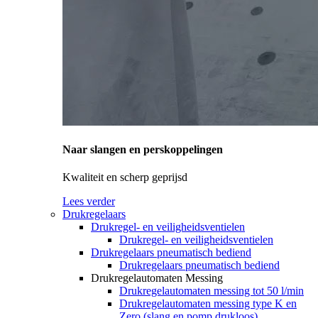
Naar slangen en perskoppelingen
Kwaliteit en scherp geprijsd
Lees verder
Drukregelaars
Drukregel- en veiligheidsventielen
Drukregel- en veiligheidsventielen
Drukregelaars pneumatisch bediend
Drukregelaars pneumatisch bediend
Drukregelautomaten Messing
Drukregelautomaten messing tot 50 l/min
Drukregelautomaten messing type K en
Zero (slang en pomp drukloos)