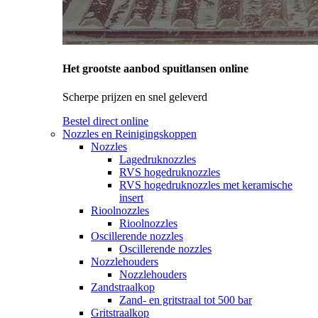
Het grootste aanbod spuitlansen online
Scherpe prijzen en snel geleverd
Bestel direct online
Nozzles en Reinigingskoppen
Nozzles
Lagedruknozzles
RVS hogedruknozzles
RVS hogedruknozzles met keramische
insert
Rioolnozzles
Rioolnozzles
Oscillerende nozzles
Oscillerende nozzles
Nozzlehouders
Nozzlehouders
Zandstraalkop
Zand- en gritstraal tot 500 bar
Gritstraalkop