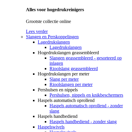
Alles voor hogedrukreinigers
Grootste collectie online
Lees verder
Slangen en Perskoppelingen
Lagedrukslangen
Lagedrukslangen
Hogedrukslangen geassembleerd
Slangen geassembleerd - gesorteerd op
inlagen
Rioolslang geassembleerd
Hogedrukslangen per meter
Slang per meter
Rioolslangen per meter
Pershulsen en nippels
Pershulsen, nippels en knikbeschermers
Haspels automatisch oprollend
Haspels automatisch oprollend - zonder
slang
Haspels handbediend
Haspels handbediend - zonder slang
Haspelswivels