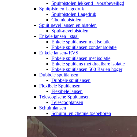
Spuitpistolen lekkend - vorstbeveiligd
Spuitpistolen Lagedruk
Spuitpistolen Lagedruk
Chemiepistolen
Spuit-nevel lansen en pistolen
Spuit-nevelpistolen
Enkele lansen - staal
Enkele spuitlansen met isolatie
Enkele spuitlansen zonder isolatie
Enkele lansen- RVS
Enkele spuitlansen met isolatie
Enkele spuitlans met draaibare isolatie
Enkele spuitlansen 500 Bar en hoger
Dubbele spuitlansen
Dubbele spuitlansen
Flexibele Spuitlansen
Flexibele lansen
Telescopische Spuitlansen
Telescooplansen
Schuimlansen
Schuim- en chemie toebehoren