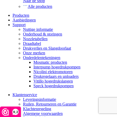
Naar de shop
Alle producten
Producten
Aanbiedingen
Support
Nuttige informatie
Onderhoud & storingen
Nozzletabellen
Draadtabel
Drukverlies en Slangdoorlaat
Onze merken
Onderdelentekeningen
Mosmatic producten
Interpump hogedrukpompen
Nicolini elektromotoren
Drukregelaars en unloaders
Vitillo hogedrukslangen
Speck hogedrukpompen
Klantenservice
Leveringsinformatie
Ruilen, Retourneren en Garantie
Klachtenregeling
9,2
Algemene voorwaarden