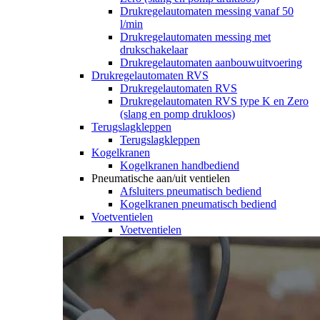
Drukregelautomaten messing vanaf 50
l/min
Drukregelautomaten messing met
drukschakelaar
Drukregelautomaten aanbouwuitvoering
Drukregelautomaten RVS
Drukregelautomaten RVS
Drukregelautomaten RVS type K en Zero
(slang en pomp drukloos)
Terugslagkleppen
Terugslagkleppen
Kogelkranen
Kogelkranen handbediend
Pneumatische aan/uit ventielen
Afsluiters pneumatisch bediend
Kogelkranen pneumatisch bediend
Voetventielen
Voetventielen