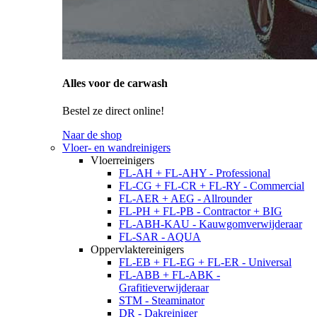
Alles voor de carwash
Bestel ze direct online!
Naar de shop
Vloer- en wandreinigers
Vloerreinigers
FL-AH + FL-AHY - Professional
FL-CG + FL-CR + FL-RY - Commercial
FL-AER + AEG - Allrounder
FL-PH + FL-PB - Contractor + BIG
FL-ABH-KAU - Kauwgomverwijderaar
FL-SAR - AQUA
Oppervlaktereinigers
FL-EB + FL-EG + FL-ER - Universal
FL-ABB + FL-ABK -
Grafitieverwijderaar
STM - Steaminator
DR - Dakreiniger