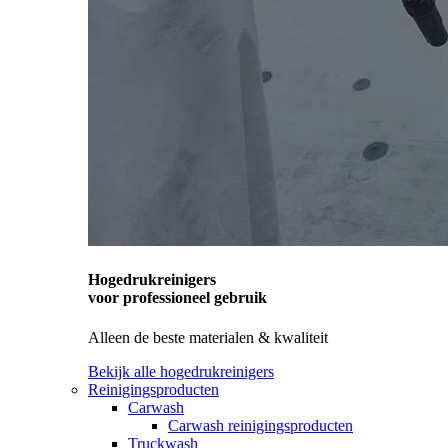
Hogedrukreinigers
voor professioneel gebruik
Alleen de beste materialen & kwaliteit
Bekijk alle hogedrukreinigers
Reinigingsproducten
Carwash
Carwash reinigingsproducten
Truckwash