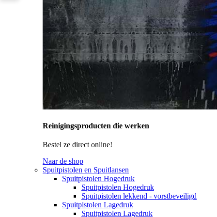
Reinigingsproducten die werken
Bestel ze direct online!
Naar de shop
Spuitpistolen en Spuitlansen
Spuitpistolen Hogedruk
Spuitpistolen Hogedruk
Spuitpistolen lekkend - vorstbeveiligd
Spuitpistolen Lagedruk
Spuitpistolen Lagedruk