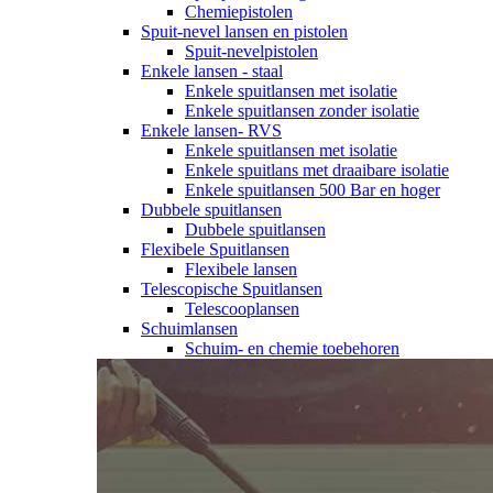
Chemiepistolen
Spuit-nevel lansen en pistolen
Spuit-nevelpistolen
Enkele lansen - staal
Enkele spuitlansen met isolatie
Enkele spuitlansen zonder isolatie
Enkele lansen- RVS
Enkele spuitlansen met isolatie
Enkele spuitlans met draaibare isolatie
Enkele spuitlansen 500 Bar en hoger
Dubbele spuitlansen
Dubbele spuitlansen
Flexibele Spuitlansen
Flexibele lansen
Telescopische Spuitlansen
Telescooplansen
Schuimlansen
Schuim- en chemie toebehoren