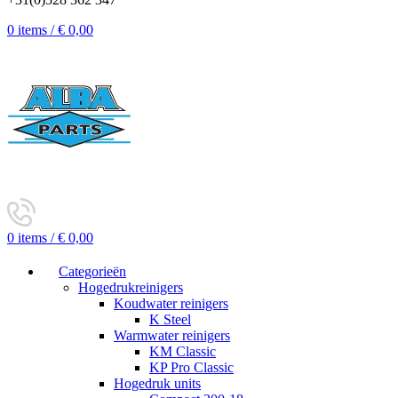
0
items
/
€
0,00
0
items
/
€
0,00
Categorieën
Hogedrukreinigers
Koudwater reinigers
K Steel
Warmwater reinigers
KM Classic
KP Pro Classic
Hogedruk units