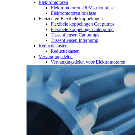
Elektromotoren
Elektromotoren 230V - monofase
Elektromotoren driefase
Flenzen en Flexibele koppelingen
Flexibele koppelingen Cat pumps
Flexibele koppelingen Interpump
Tussenflensen Cat pumps
Tussenflensen Interpump
Reductiekasten
Reductiekasten
Vervangingsdelen
Vervangingsdelen voor Elektromotoren