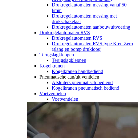
Drukregelautomaten messing vanaf 50
l/min
Drukregelautomaten messing met
drukschakelaar
Drukregelautomaten aanbouwuitvoering
Drukregelautomaten RVS
Drukregelautomaten RVS
Drukregelautomaten RVS type K en Zero
(slang en pomp drukloos)
Terugslagkleppen
Terugslagkleppen
Kogelkranen
Kogelkranen handbediend
Pneumatische aan/uit ventielen
Afsluiters pneumatisch bediend
Kogelkranen pneumatisch bediend
Voetventielen
Voetventielen