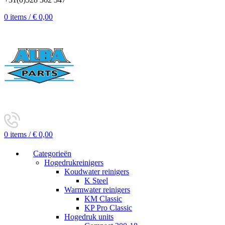
0
items
/
€
0,00
0
items
/
€
0,00
Categorieën
Hogedrukreinigers
Koudwater reinigers
K Steel
Warmwater reinigers
KM Classic
KP Pro Classic
Hogedruk units