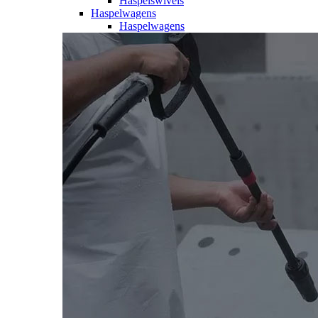
Haspelswivels
Haspelwagens
Haspelwagens