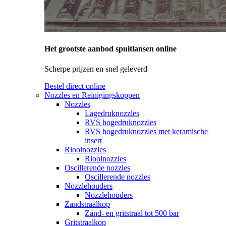
Het grootste aanbod spuitlansen online
Scherpe prijzen en snel geleverd
Bestel direct online
Nozzles en Reinigingskoppen
Nozzles
Lagedruknozzles
RVS hogedruknozzles
RVS hogedruknozzles met keramische
insert
Rioolnozzles
Rioolnozzles
Oscillerende nozzles
Oscillerende nozzles
Nozzlehouders
Nozzlehouders
Zandstraalkop
Zand- en gritstraal tot 500 bar
Gritstraalkop