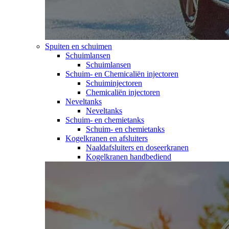
Spuiten en schuimen
Schuimlansen
Schuimlansen
Schuim- en Chemicaliën injectoren
Schuiminjectoren
Chemicaliën injectoren
Neveltanks
Neveltanks
Schuim- en chemietanks
Schuim- en chemietanks
Kogelkranen en afsluiters
Naaldafsluiters en doseerkranen
Kogelkranen handbediend