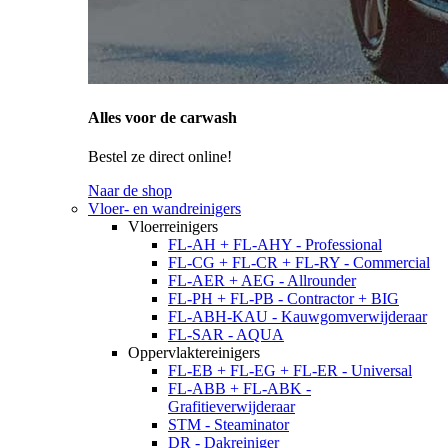
Alles voor de carwash
Bestel ze direct online!
Naar de shop
Vloer- en wandreinigers
Vloerreinigers
FL-AH + FL-AHY - Professional
FL-CG + FL-CR + FL-RY - Commercial
FL-AER + AEG - Allrounder
FL-PH + FL-PB - Contractor + BIG
FL-ABH-KAU - Kauwgomverwijderaar
FL-SAR - AQUA
Oppervlaktereinigers
FL-EB + FL-EG + FL-ER - Universal
FL-ABB + FL-ABK -
Grafitieverwijderaar
STM - Steaminator
DR - Dakreiniger