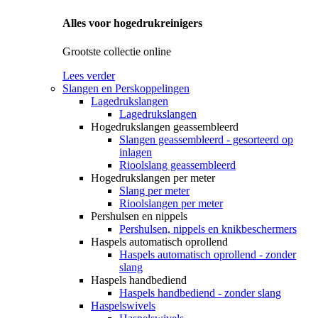
Alles voor hogedrukreinigers
Grootste collectie online
Lees verder
Slangen en Perskoppelingen
Lagedrukslangen
Lagedrukslangen
Hogedrukslangen geassembleerd
Slangen geassembleerd - gesorteerd op
inlagen
Rioolslang geassembleerd
Hogedrukslangen per meter
Slang per meter
Rioolslangen per meter
Pershulsen en nippels
Pershulsen, nippels en knikbeschermers
Haspels automatisch oprollend
Haspels automatisch oprollend - zonder
slang
Haspels handbediend
Haspels handbediend - zonder slang
Haspelswivels