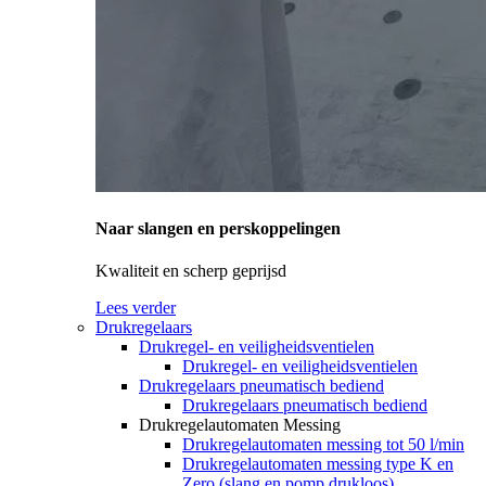
Naar slangen en perskoppelingen
Kwaliteit en scherp geprijsd
Lees verder
Drukregelaars
Drukregel- en veiligheidsventielen
Drukregel- en veiligheidsventielen
Drukregelaars pneumatisch bediend
Drukregelaars pneumatisch bediend
Drukregelautomaten Messing
Drukregelautomaten messing tot 50 l/min
Drukregelautomaten messing type K en
Zero (slang en pomp drukloos)