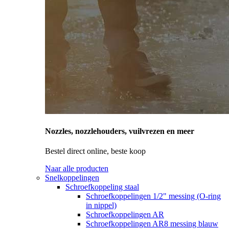
Nozzles, nozzlehouders, vuilvrezen en meer
Bestel direct online, beste koop
Naar alle producten
Snelkoppelingen
Schroefkoppeling staal
Schroefkoppelingen 1/2" messing (O-ring
in nippel)
Schroefkoppelingen AR
Schroefkoppelingen AR8 messing blauw