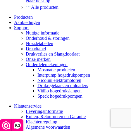
Naar de shop
Alle producten
Producten
Aanbiedingen
Support
Nuttige informatie
Onderhoud & storingen
Nozzletabellen
Draadtabel
Drukverlies en Slangdoorlaat
Onze merken
Onderdelentekeningen
Mosmatic producten
Interpump hogedrukpompen
Nicolini elektromotoren
Drukregelaars en unloaders
Vitillo hogedrukslangen
Speck hogedrukpompen
Klantenservice
Leveringsinformatie
Ruilen, Retourneren en Garantie
Klachtenregeling
9,2
Algemene voorwaarden