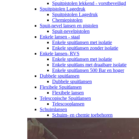
Spuitpistolen lekkend - vorstbeveiligd
Spuitpistolen Lagedruk
Spuitpistolen Lagedruk
Chemiepistolen
Spuit-nevel lansen en pistolen
Spuit-nevelpistolen
Enkele lansen - staal
Enkele spuitlansen met isolatie
Enkele spuitlansen zonder isolatie
Enkele lansen- RVS
Enkele spuitlansen met isolatie
Enkele spuitlans met draaibare isolatie
Enkele spuitlansen 500 Bar en hoger
Dubbele spuitlansen
Dubbele spuitlansen
Flexibele Spuitlansen
Flexibele lansen
Telescopische Spuitlansen
Telescooplansen
Schuimlansen
Schuim- en chemie toebehoren