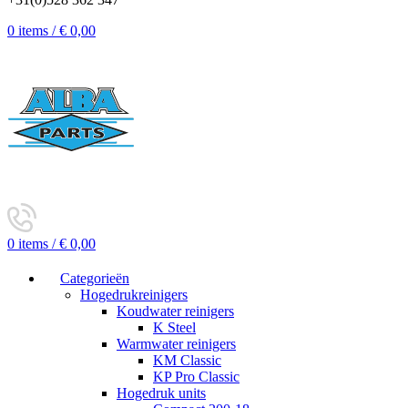
0
items
/
€
0,00
0
items
/
€
0,00
Categorieën
Hogedrukreinigers
Koudwater reinigers
K Steel
Warmwater reinigers
KM Classic
KP Pro Classic
Hogedruk units