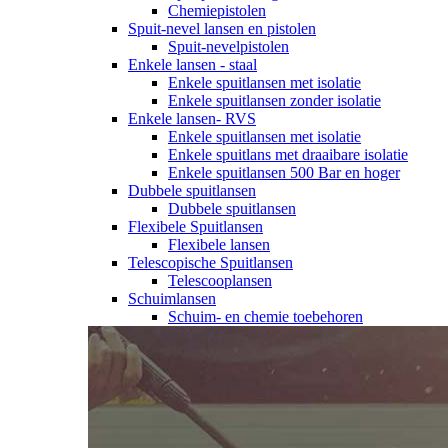
Chemiepistolen
Spuit-nevel lansen en pistolen
Spuit-nevelpistolen
Enkele lansen - staal
Enkele spuitlansen met isolatie
Enkele spuitlansen zonder isolatie
Enkele lansen- RVS
Enkele spuitlansen met isolatie
Enkele spuitlans met draaibare isolatie
Enkele spuitlansen 500 Bar en hoger
Dubbele spuitlansen
Dubbele spuitlansen
Flexibele Spuitlansen
Flexibele lansen
Telescopische Spuitlansen
Telescooplansen
Schuimlansen
Schuim- en chemie toebehoren