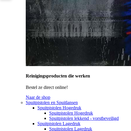
Reinigingsproducten die werken
Bestel ze direct online!
Naar de shop
Spuitpistolen en Spuitlansen
Spuitpistolen Hogedruk
Spuitpistolen Hogedruk
Spuitpistolen lekkend - vorstbeveiligd
Spuitpistolen Lagedruk
Spuitpistolen Lagedruk