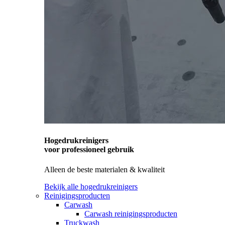
Hogedrukreinigers
voor professioneel gebruik
Alleen de beste materialen & kwaliteit
Bekijk alle hogedrukreinigers
Reinigingsproducten
Carwash
Carwash reinigingsproducten
Truckwash