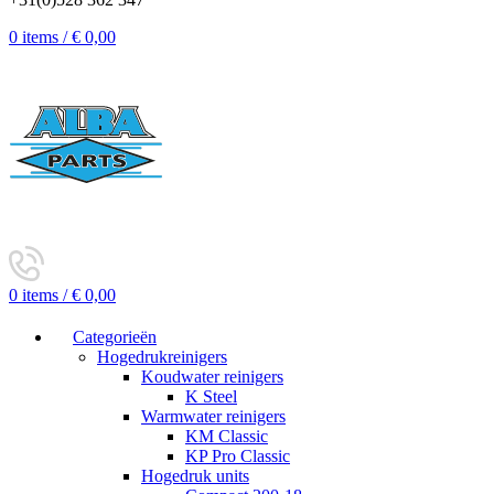
0
items
/
€
0,00
0
items
/
€
0,00
Categorieën
Hogedrukreinigers
Koudwater reinigers
K Steel
Warmwater reinigers
KM Classic
KP Pro Classic
Hogedruk units