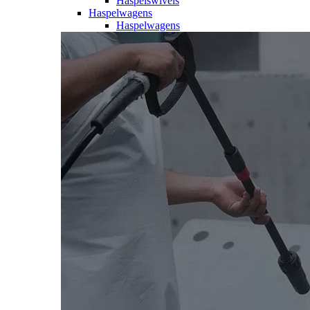
Haspelswivels
Haspelwagens
Haspelwagens