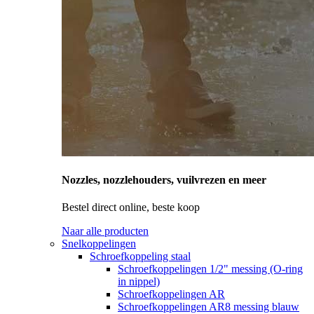
Nozzles, nozzlehouders, vuilvrezen en meer
Bestel direct online, beste koop
Naar alle producten
Snelkoppelingen
Schroefkoppeling staal
Schroefkoppelingen 1/2" messing (O-ring
in nippel)
Schroefkoppelingen AR
Schroefkoppelingen AR8 messing blauw