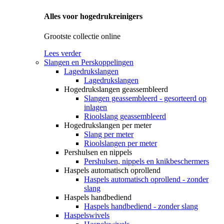
Alles voor hogedrukreinigers
Grootste collectie online
Lees verder
Slangen en Perskoppelingen
Lagedrukslangen
Lagedrukslangen
Hogedrukslangen geassembleerd
Slangen geassembleerd - gesorteerd op
inlagen
Rioolslang geassembleerd
Hogedrukslangen per meter
Slang per meter
Rioolslangen per meter
Pershulsen en nippels
Pershulsen, nippels en knikbeschermers
Haspels automatisch oprollend
Haspels automatisch oprollend - zonder
slang
Haspels handbediend
Haspels handbediend - zonder slang
Haspelswivels