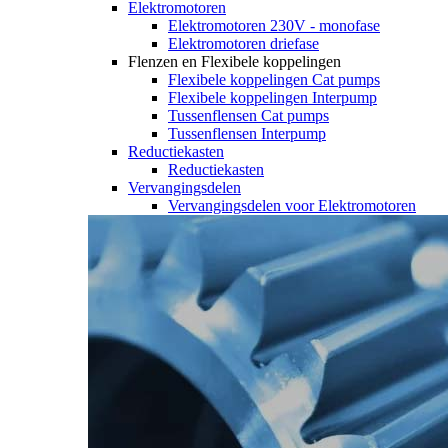
Elektromotoren
Elektromotoren 230V - monofase
Elektromotoren driefase
Flenzen en Flexibele koppelingen
Flexibele koppelingen Cat pumps
Flexibele koppelingen Interpump
Tussenflensen Cat pumps
Tussenflensen Interpump
Reductiekasten
Reductiekasten
Vervangingsdelen
Vervangingsdelen voor Elektromotoren