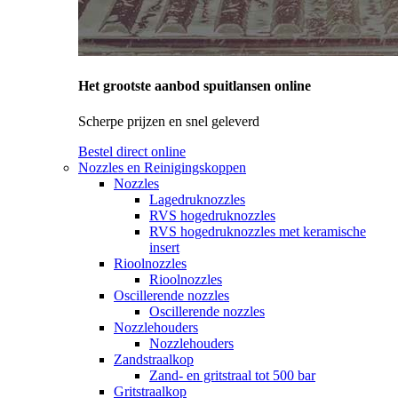
Het grootste aanbod spuitlansen online
Scherpe prijzen en snel geleverd
Bestel direct online
Nozzles en Reinigingskoppen
Nozzles
Lagedruknozzles
RVS hogedruknozzles
RVS hogedruknozzles met keramische
insert
Rioolnozzles
Rioolnozzles
Oscillerende nozzles
Oscillerende nozzles
Nozzlehouders
Nozzlehouders
Zandstraalkop
Zand- en gritstraal tot 500 bar
Gritstraalkop