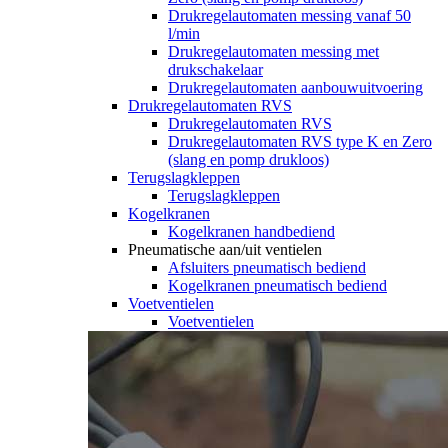
Drukregelautomaten messing vanaf 50
l/min
Drukregelautomaten messing met
drukschakelaar
Drukregelautomaten aanbouwuitvoering
Drukregelautomaten RVS
Drukregelautomaten RVS
Drukregelautomaten RVS type K en Zero
(slang en pomp drukloos)
Terugslagkleppen
Terugslagkleppen
Kogelkranen
Kogelkranen handbediend
Pneumatische aan/uit ventielen
Afsluiters pneumatisch bediend
Kogelkranen pneumatisch bediend
Voetventielen
Voetventielen