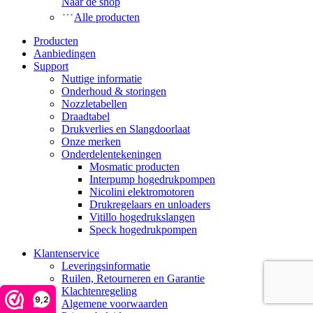
Naar de shop
Alle producten
Producten
Aanbiedingen
Support
Nuttige informatie
Onderhoud & storingen
Nozzletabellen
Draadtabel
Drukverlies en Slangdoorlaat
Onze merken
Onderdelentekeningen
Mosmatic producten
Interpump hogedrukpompen
Nicolini elektromotoren
Drukregelaars en unloaders
Vitillo hogedrukslangen
Speck hogedrukpompen
Klantenservice
Leveringsinformatie
Ruilen, Retourneren en Garantie
Klachtenregeling
9,2
Algemene voorwaarden