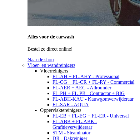
Alles voor de carwash
Bestel ze direct online!
Naar de shop
Vloer- en wandreinigers
Vloerreinigers
FL-AH + FL-AHY - Professional
FL-CG + FL-CR + FL-RY - Commercial
FL-AER + AEG - Allrounder
FL-PH + FL-PB - Contractor + BIG
FL-ABH-KAU - Kauwgomverwijderaar
FL-SAR - AQUA
Oppervlaktereinigers
FL-EB + FL-EG + FL-ER - Universal
FL-ABB + FL-ABK -
Grafitieverwijderaar
STM - Steaminator
DR - Dakreiniger