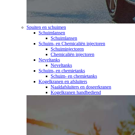
Spuiten en schuimen
Schuimlansen
Schuimlansen
Schuim- en Chemicaliën injectoren
Schuiminjectoren
Chemicaliën injectoren
Neveltanks
Neveltanks
Schuim- en chemietanks
Schuim- en chemietanks
Kogelkranen en afsluiters
Naaldafsluiters en doseerkranen
Kogelkranen handbediend