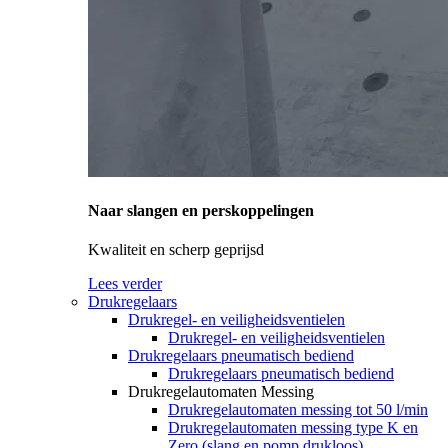
Naar slangen en perskoppelingen
Kwaliteit en scherp geprijsd
Lees verder
Drukregelaars
Drukregel- en veiligheidsventielen
Drukregel- en veiligheidsventielen
Drukregelaars pneumatisch bediend
Drukregelaars pneumatisch bediend
Drukregelautomaten Messing
Drukregelautomaten messing tot 50 l/min
Drukregelautomaten messing type K en
Zero (slang en pomp drukloos)