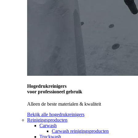
Hogedrukreinigers
voor professioneel gebruik
Alleen de beste materialen & kwaliteit
Bekijk alle hogedrukreinigers
Reinigingsproducten
Carwash
Carwash reinigingsproducten
Truckwash