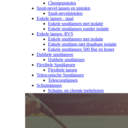
Chemiepistolen
Spuit-nevel lansen en pistolen
Spuit-nevelpistolen
Enkele lansen - staal
Enkele spuitlansen met isolatie
Enkele spuitlansen zonder isolatie
Enkele lansen- RVS
Enkele spuitlansen met isolatie
Enkele spuitlans met draaibare isolatie
Enkele spuitlansen 500 Bar en hoger
Dubbele spuitlansen
Dubbele spuitlansen
Flexibele Spuitlansen
Flexibele lansen
Telescopische Spuitlansen
Telescooplansen
Schuimlansen
Schuim- en chemie toebehoren