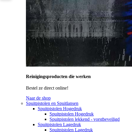
Reinigingsproducten die werken
Bestel ze direct online!
Naar de shop
Spuitpistolen en Spuitlansen
Spuitpistolen Hogedruk
Spuitpistolen Hogedruk
Spuitpistolen lekkend - vorstbeveiligd
Spuitpistolen Lagedruk
Spuitpistolen Lagedruk