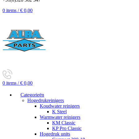
0
items
/
€
0,00
0
items
/
€
0,00
Categorieën
Hogedrukreinigers
Koudwater reinigers
K Steel
Warmwater reinigers
KM Classic
KP Pro Classic
Hogedruk units