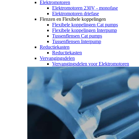
Elektromotoren
Elektromotoren 230V - monofase
Elektromotoren driefase
Flenzen en Flexibele koppelingen
Flexibele koppelingen Cat pumps
Flexibele koppelingen Interpump
Tussenflensen Cat pumps
Tussenflensen Interpump
Reductiekasten
Reductiekasten
Vervangingsdelen
Vervangingsdelen voor Elektromotoren