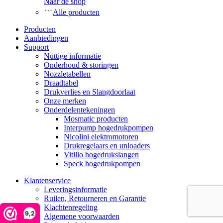
Naar de shop
Alle producten
Producten
Aanbiedingen
Support
Nuttige informatie
Onderhoud & storingen
Nozzletabellen
Draadtabel
Drukverlies en Slangdoorlaat
Onze merken
Onderdelentekeningen
Mosmatic producten
Interpump hogedrukpompen
Nicolini elektromotoren
Drukregelaars en unloaders
Vitillo hogedrukslangen
Speck hogedrukpompen
Klantenservice
Leveringsinformatie
Ruilen, Retourneren en Garantie
Klachtenregeling
9,2
Algemene voorwaarden