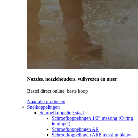
Nozzles, nozzlehouders, vuilvrezen en meer
Bestel direct online, beste koop
Naar alle producten
Snelkoppelingen
Schroefkoppeling staal
Schroefkoppelingen 1/2" messing (O-ring
in nippel)
Schroefkoppelingen AR
Schroefkoppelingen AR8 messing blauw