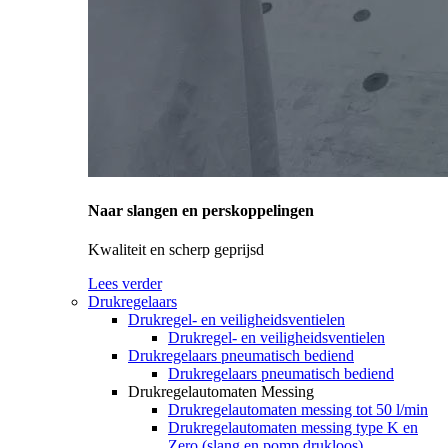
Naar slangen en perskoppelingen
Kwaliteit en scherp geprijsd
Lees verder
Drukregelaars
Drukregel- en veiligheidsventielen
Drukregel- en veiligheidsventielen
Drukregelaars pneumatisch bediend
Drukregelaars pneumatisch bediend
Drukregelautomaten Messing
Drukregelautomaten messing tot 50 l/min
Drukregelautomaten messing type K en
Zero (slang en pomp drukloos)