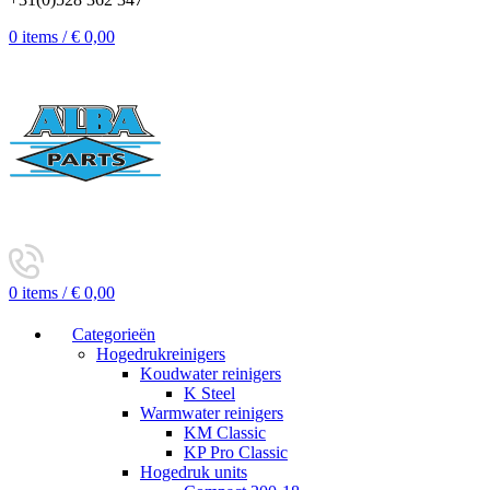
0
items
/
€
0,00
0
items
/
€
0,00
Categorieën
Hogedrukreinigers
Koudwater reinigers
K Steel
Warmwater reinigers
KM Classic
KP Pro Classic
Hogedruk units