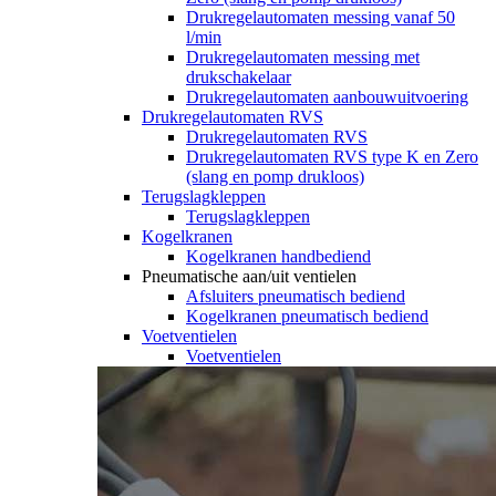
Drukregelautomaten messing vanaf 50
l/min
Drukregelautomaten messing met
drukschakelaar
Drukregelautomaten aanbouwuitvoering
Drukregelautomaten RVS
Drukregelautomaten RVS
Drukregelautomaten RVS type K en Zero
(slang en pomp drukloos)
Terugslagkleppen
Terugslagkleppen
Kogelkranen
Kogelkranen handbediend
Pneumatische aan/uit ventielen
Afsluiters pneumatisch bediend
Kogelkranen pneumatisch bediend
Voetventielen
Voetventielen