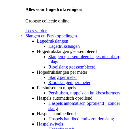
Alles voor hogedrukreinigers
Grootste collectie online
Lees verder
Slangen en Perskoppelingen
Lagedrukslangen
Lagedrukslangen
Hogedrukslangen geassembleerd
Slangen geassembleerd - gesorteerd op
inlagen
Rioolslang geassembleerd
Hogedrukslangen per meter
Slang per meter
Rioolslangen per meter
Pershulsen en nippels
Pershulsen, nippels en knikbeschermers
Haspels automatisch oprollend
Haspels automatisch oprollend - zonder
slang
Haspels handbediend
Haspels handbediend - zonder slang
Haspelswivels