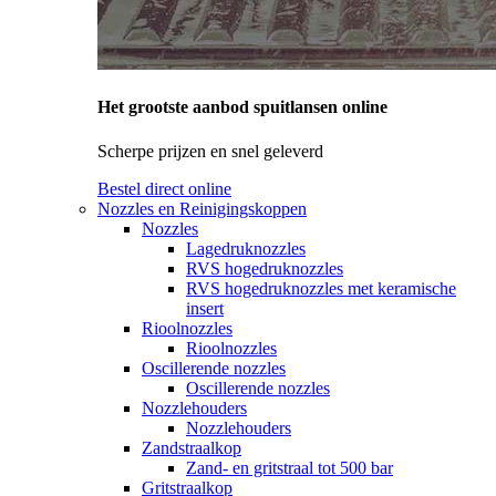
Het grootste aanbod spuitlansen online
Scherpe prijzen en snel geleverd
Bestel direct online
Nozzles en Reinigingskoppen
Nozzles
Lagedruknozzles
RVS hogedruknozzles
RVS hogedruknozzles met keramische
insert
Rioolnozzles
Rioolnozzles
Oscillerende nozzles
Oscillerende nozzles
Nozzlehouders
Nozzlehouders
Zandstraalkop
Zand- en gritstraal tot 500 bar
Gritstraalkop