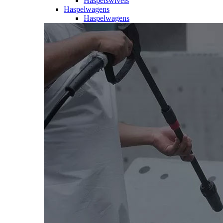
Haspelswivels
Haspelwagens
Haspelwagens