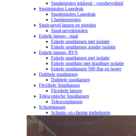
Spuitpistolen lekkend - vorstbeveiligd
Spuitpistolen Lagedruk
Spuitpistolen Lagedruk
Chemiepistolen
Spuit-nevel lansen en pistolen
Spuit-nevelpistolen
Enkele lansen - staal
Enkele spuitlansen met isolatie
Enkele spuitlansen zonder isolatie
Enkele lansen- RVS
Enkele spuitlansen met isolatie
Enkele spuitlans met draaibare isolatie
Enkele spuitlansen 500 Bar en hoger
Dubbele spuitlansen
Dubbele spuitlansen
Flexibele Spuitlansen
Flexibele lansen
Telescopische Spuitlansen
Telescooplansen
Schuimlansen
Schuim- en chemie toebehoren