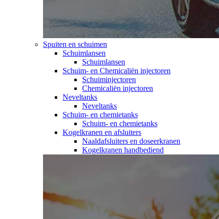
Spuiten en schuimen
Schuimlansen
Schuimlansen
Schuim- en Chemicaliën injectoren
Schuiminjectoren
Chemicaliën injectoren
Neveltanks
Neveltanks
Schuim- en chemietanks
Schuim- en chemietanks
Kogelkranen en afsluiters
Naaldafsluiters en doseerkranen
Kogelkranen handbediend