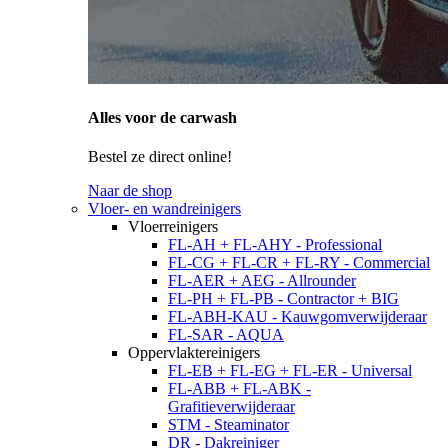
Alles voor de carwash
Bestel ze direct online!
Naar de shop
Vloer- en wandreinigers
Vloerreinigers
FL-AH + FL-AHY - Professional
FL-CG + FL-CR + FL-RY - Commercial
FL-AER + AEG - Allrounder
FL-PH + FL-PB - Contractor + BIG
FL-ABH-KAU - Kauwgomverwijderaar
FL-SAR - AQUA
Oppervlaktereinigers
FL-EB + FL-EG + FL-ER - Universal
FL-ABB + FL-ABK -
Grafitieverwijderaar
STM - Steaminator
DR - Dakreiniger