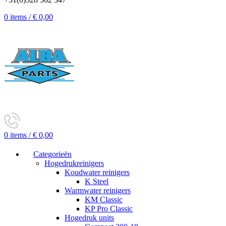
0
items
/
€
0,00
0
items
/
€
0,00
Categorieën
Hogedrukreinigers
Koudwater reinigers
K Steel
Warmwater reinigers
KM Classic
KP Pro Classic
Hogedruk units