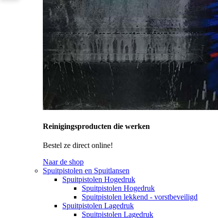
Reinigingsproducten die werken
Bestel ze direct online!
Naar de shop
Spuitpistolen en Spuitlansen
Spuitpistolen Hogedruk
Spuitpistolen Hogedruk
Spuitpistolen lekkend - vorstbeveiligd
Spuitpistolen Lagedruk
Spuitpistolen Lagedruk