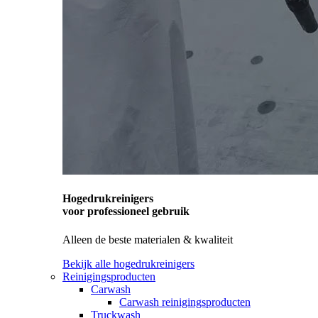
Hogedrukreinigers
voor professioneel gebruik
Alleen de beste materialen & kwaliteit
Bekijk alle hogedrukreinigers
Reinigingsproducten
Carwash
Carwash reinigingsproducten
Truckwash