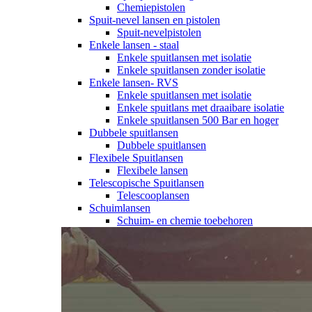
Chemiepistolen
Spuit-nevel lansen en pistolen
Spuit-nevelpistolen
Enkele lansen - staal
Enkele spuitlansen met isolatie
Enkele spuitlansen zonder isolatie
Enkele lansen- RVS
Enkele spuitlansen met isolatie
Enkele spuitlans met draaibare isolatie
Enkele spuitlansen 500 Bar en hoger
Dubbele spuitlansen
Dubbele spuitlansen
Flexibele Spuitlansen
Flexibele lansen
Telescopische Spuitlansen
Telescooplansen
Schuimlansen
Schuim- en chemie toebehoren