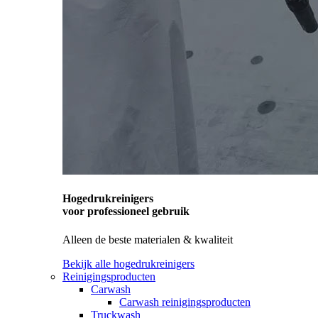
Hogedrukreinigers
voor professioneel gebruik
Alleen de beste materialen & kwaliteit
Bekijk alle hogedrukreinigers
Reinigingsproducten
Carwash
Carwash reinigingsproducten
Truckwash