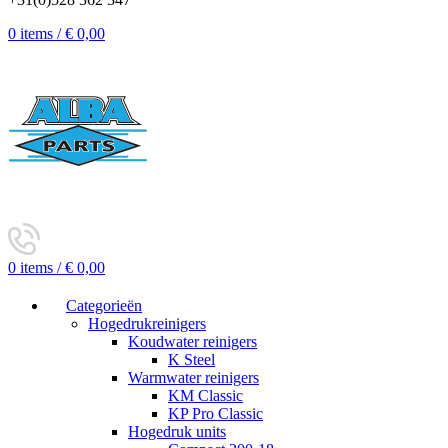
0
items
/
€
0,00
0
items
/
€
0,00
Categorieën
Hogedrukreinigers
Koudwater reinigers
K Steel
Warmwater reinigers
KM Classic
KP Pro Classic
Hogedruk units