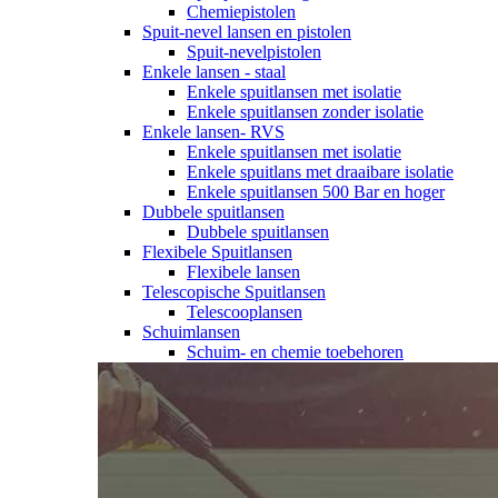
Chemiepistolen
Spuit-nevel lansen en pistolen
Spuit-nevelpistolen
Enkele lansen - staal
Enkele spuitlansen met isolatie
Enkele spuitlansen zonder isolatie
Enkele lansen- RVS
Enkele spuitlansen met isolatie
Enkele spuitlans met draaibare isolatie
Enkele spuitlansen 500 Bar en hoger
Dubbele spuitlansen
Dubbele spuitlansen
Flexibele Spuitlansen
Flexibele lansen
Telescopische Spuitlansen
Telescooplansen
Schuimlansen
Schuim- en chemie toebehoren