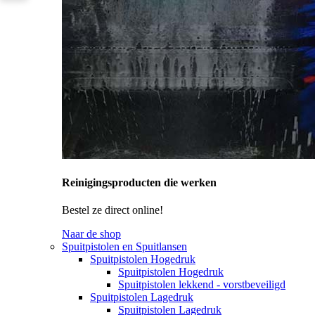
Reinigingsproducten die werken
Bestel ze direct online!
Naar de shop
Spuitpistolen en Spuitlansen
Spuitpistolen Hogedruk
Spuitpistolen Hogedruk
Spuitpistolen lekkend - vorstbeveiligd
Spuitpistolen Lagedruk
Spuitpistolen Lagedruk