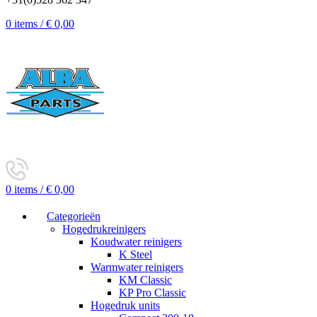
0
items
/
€
0,00
0
items
/
€
0,00
Categorieën
Hogedrukreinigers
Koudwater reinigers
K Steel
Warmwater reinigers
KM Classic
KP Pro Classic
Hogedruk units