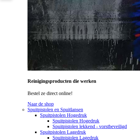
Reinigingsproducten die werken
Bestel ze direct online!
Naar de shop
Spuitpistolen en Spuitlansen
Spuitpistolen Hogedruk
Spuitpistolen Hogedruk
Spuitpistolen lekkend - vorstbeveiligd
Spuitpistolen Lagedruk
Spuitpistolen Lagedruk