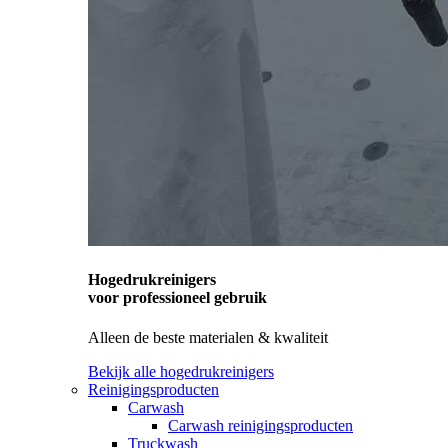
Hogedrukreinigers
voor professioneel gebruik
Alleen de beste materialen & kwaliteit
Bekijk alle hogedrukreinigers
Reinigingsproducten
Carwash
Carwash reinigingsproducten
Truckwash