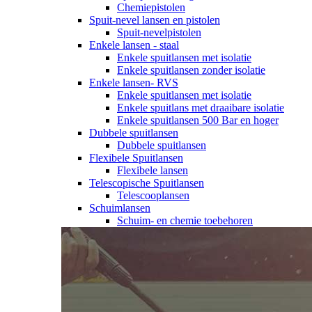
Chemiepistolen
Spuit-nevel lansen en pistolen
Spuit-nevelpistolen
Enkele lansen - staal
Enkele spuitlansen met isolatie
Enkele spuitlansen zonder isolatie
Enkele lansen- RVS
Enkele spuitlansen met isolatie
Enkele spuitlans met draaibare isolatie
Enkele spuitlansen 500 Bar en hoger
Dubbele spuitlansen
Dubbele spuitlansen
Flexibele Spuitlansen
Flexibele lansen
Telescopische Spuitlansen
Telescooplansen
Schuimlansen
Schuim- en chemie toebehoren