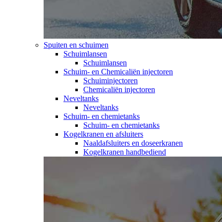
Spuiten en schuimen
Schuimlansen
Schuimlansen
Schuim- en Chemicaliën injectoren
Schuiminjectoren
Chemicaliën injectoren
Neveltanks
Neveltanks
Schuim- en chemietanks
Schuim- en chemietanks
Kogelkranen en afsluiters
Naaldafsluiters en doseerkranen
Kogelkranen handbediend