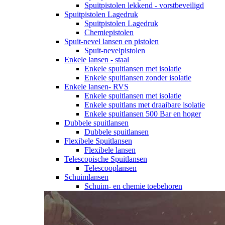
Spuitpistolen lekkend - vorstbeveiligd
Spuitpistolen Lagedruk
Spuitpistolen Lagedruk
Chemiepistolen
Spuit-nevel lansen en pistolen
Spuit-nevelpistolen
Enkele lansen - staal
Enkele spuitlansen met isolatie
Enkele spuitlansen zonder isolatie
Enkele lansen- RVS
Enkele spuitlansen met isolatie
Enkele spuitlans met draaibare isolatie
Enkele spuitlansen 500 Bar en hoger
Dubbele spuitlansen
Dubbele spuitlansen
Flexibele Spuitlansen
Flexibele lansen
Telescopische Spuitlansen
Telescooplansen
Schuimlansen
Schuim- en chemie toebehoren