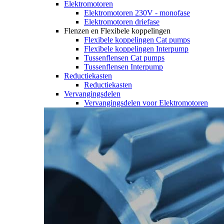
Elektromotoren
Elektromotoren 230V - monofase
Elektromotoren driefase
Flenzen en Flexibele koppelingen
Flexibele koppelingen Cat pumps
Flexibele koppelingen Interpump
Tussenflensen Cat pumps
Tussenflensen Interpump
Reductiekasten
Reductiekasten
Vervangingsdelen
Vervangingsdelen voor Elektromotoren