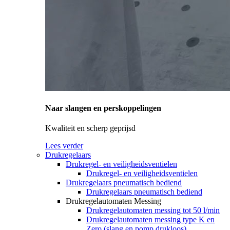
Naar slangen en perskoppelingen
Kwaliteit en scherp geprijsd
Lees verder
Drukregelaars
Drukregel- en veiligheidsventielen
Drukregel- en veiligheidsventielen
Drukregelaars pneumatisch bediend
Drukregelaars pneumatisch bediend
Drukregelautomaten Messing
Drukregelautomaten messing tot 50 l/min
Drukregelautomaten messing type K en
Zero (slang en pomp drukloos)