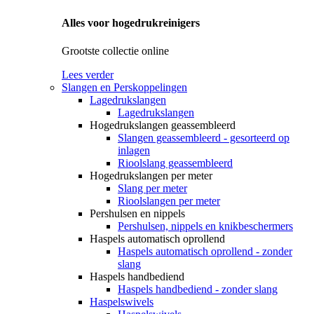
Alles voor hogedrukreinigers
Grootste collectie online
Lees verder
Slangen en Perskoppelingen
Lagedrukslangen
Lagedrukslangen
Hogedrukslangen geassembleerd
Slangen geassembleerd - gesorteerd op
inlagen
Rioolslang geassembleerd
Hogedrukslangen per meter
Slang per meter
Rioolslangen per meter
Pershulsen en nippels
Pershulsen, nippels en knikbeschermers
Haspels automatisch oprollend
Haspels automatisch oprollend - zonder
slang
Haspels handbediend
Haspels handbediend - zonder slang
Haspelswivels