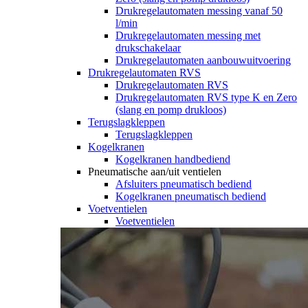
Drukregelautomaten messing vanaf 50
l/min
Drukregelautomaten messing met
drukschakelaar
Drukregelautomaten aanbouwuitvoering
Drukregelautomaten RVS
Drukregelautomaten RVS
Drukregelautomaten RVS type K en Zero
(slang en pomp drukloos)
Terugslagkleppen
Terugslagkleppen
Kogelkranen
Kogelkranen handbediend
Pneumatische aan/uit ventielen
Afsluiters pneumatisch bediend
Kogelkranen pneumatisch bediend
Voetventielen
Voetventielen