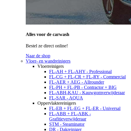
Alles voor de carwash
Bestel ze direct online!
Naar de shop
Vloer- en wandreinigers
Vloerreinigers
FL-AH + FL-AHY - Professional
FL-CG + FL-CR + FL-RY - Commercial
FL-AER + AEG - Allrounder
FL-PH + FL-PB - Contractor + BIG
FL-ABH-KAU - Kauwgomverwijderaar
FL-SAR - AQUA
Oppervlaktereinigers
FL-EB + FL-EG + FL-ER - Universal
FL-ABB + FL-ABK -
Grafitieverwijderaar
STM - Steaminator
DR - Dakreiniger