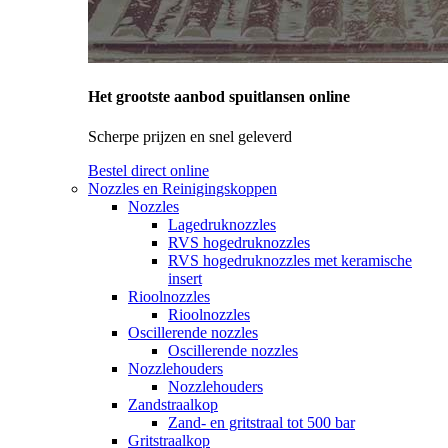
Het grootste aanbod spuitlansen online
Scherpe prijzen en snel geleverd
Bestel direct online
Nozzles en Reinigingskoppen
Nozzles
Lagedruknozzles
RVS hogedruknozzles
RVS hogedruknozzles met keramische
insert
Rioolnozzles
Rioolnozzles
Oscillerende nozzles
Oscillerende nozzles
Nozzlehouders
Nozzlehouders
Zandstraalkop
Zand- en gritstraal tot 500 bar
Gritstraalkop