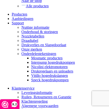
Naar de shop
Alle producten
Producten
Aanbiedingen
Support
Nuttige informatie
Onderhoud & storingen
Nozzletabellen
Draadtabel
Drukverlies en Slangdoorlaat
Onze merken
Onderdelentekeningen
Mosmatic producten
Interpump hogedrukpompen
Nicolini elektromotoren
Drukregelaars en unloaders
Vitillo hogedrukslangen
Speck hogedrukpompen
Klantenservice
Leveringsinformatie
Ruilen, Retourneren en Garantie
Klachtenregeling
9,2
Algemene voorwaarden