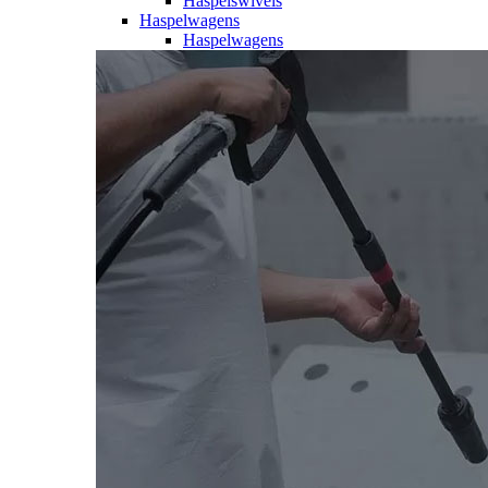
Haspelswivels
Haspelwagens
Haspelwagens