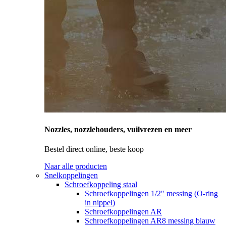
Nozzles, nozzlehouders, vuilvrezen en meer
Bestel direct online, beste koop
Naar alle producten
Snelkoppelingen
Schroefkoppeling staal
Schroefkoppelingen 1/2" messing (O-ring
in nippel)
Schroefkoppelingen AR
Schroefkoppelingen AR8 messing blauw