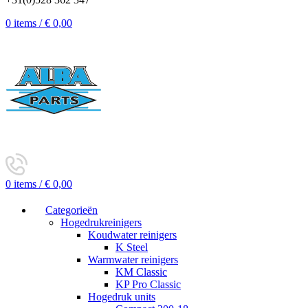
0
items
/
€
0,00
0
items
/
€
0,00
Categorieën
Hogedrukreinigers
Koudwater reinigers
K Steel
Warmwater reinigers
KM Classic
KP Pro Classic
Hogedruk units