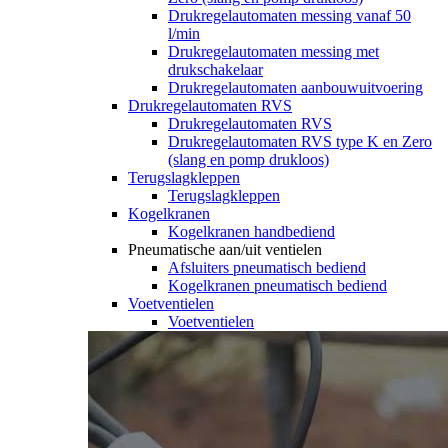
Drukregelautomaten messing vanaf 50
l/min
Drukregelautomaten messing met
drukschakelaar
Drukregelautomaten aanbouwuitvoering
Drukregelautomaten RVS
Drukregelautomaten RVS
Drukregelautomaten RVS type K en Zero
(slang en pomp drukloos)
Terugslagkleppen
Terugslagkleppen
Kogelkranen
Kogelkranen handbediend
Pneumatische aan/uit ventielen
Afsluiters pneumatisch bediend
Kogelkranen pneumatisch bediend
Voetventielen
Voetventielen