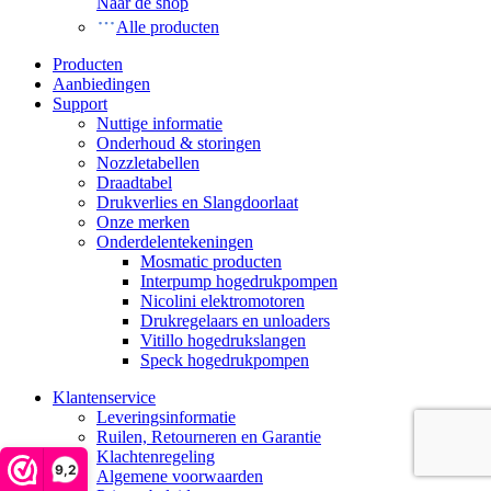
Naar de shop
Alle producten
Producten
Aanbiedingen
Support
Nuttige informatie
Onderhoud & storingen
Nozzletabellen
Draadtabel
Drukverlies en Slangdoorlaat
Onze merken
Onderdelentekeningen
Mosmatic producten
Interpump hogedrukpompen
Nicolini elektromotoren
Drukregelaars en unloaders
Vitillo hogedrukslangen
Speck hogedrukpompen
Klantenservice
Leveringsinformatie
Ruilen, Retourneren en Garantie
Klachtenregeling
9,2
Algemene voorwaarden