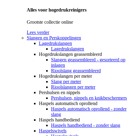
Alles voor hogedrukreinigers
Grootste collectie online
Lees verder
Slangen en Perskoppelingen
Lagedrukslangen
Lagedrukslangen
Hogedrukslangen geassembleerd
Slangen geassembleerd - gesorteerd op
inlagen
Rioolslang geassembleerd
Hogedrukslangen per meter
Slang per meter
Rioolslangen per meter
Pershulsen en nippels
Pershulsen, nippels en knikbeschermers
Haspels automatisch oprollend
Haspels automatisch oprollend - zonder
slang
Haspels handbediend
Haspels handbediend - zonder slang
Haspelswivels