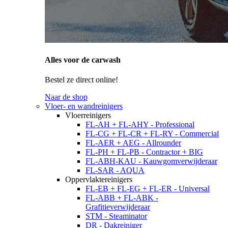
Alles voor de carwash
Bestel ze direct online!
Naar de shop
Vloer- en wandreinigers
Vloerreinigers
FL-AH + FL-AHY - Professional
FL-CG + FL-CR + FL-RY - Commercial
FL-AER + AEG - Allrounder
FL-PH + FL-PB - Contractor + BIG
FL-ABH-KAU - Kauwgomverwijderaar
FL-SAR - AQUA
Oppervlaktereinigers
FL-EB + FL-EG + FL-ER - Universal
FL-ABB + FL-ABK -
Grafitieverwijderaar
STM - Steaminator
DR - Dakreiniger