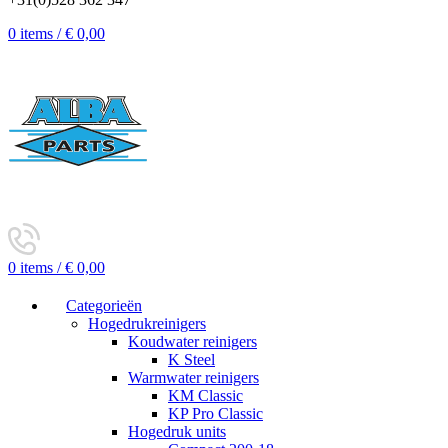
0
items
/
€
0,00
0
items
/
€
0,00
Categorieën
Hogedrukreinigers
Koudwater reinigers
K Steel
Warmwater reinigers
KM Classic
KP Pro Classic
Hogedruk units