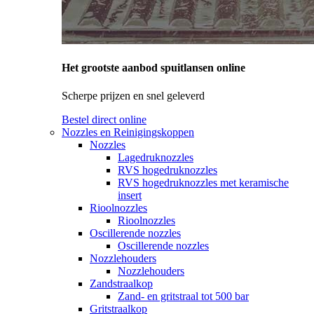
Het grootste aanbod spuitlansen online
Scherpe prijzen en snel geleverd
Bestel direct online
Nozzles en Reinigingskoppen
Nozzles
Lagedruknozzles
RVS hogedruknozzles
RVS hogedruknozzles met keramische
insert
Rioolnozzles
Rioolnozzles
Oscillerende nozzles
Oscillerende nozzles
Nozzlehouders
Nozzlehouders
Zandstraalkop
Zand- en gritstraal tot 500 bar
Gritstraalkop