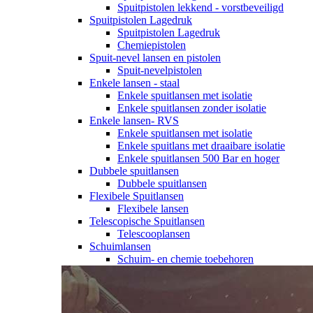
Spuitpistolen lekkend - vorstbeveiligd
Spuitpistolen Lagedruk
Spuitpistolen Lagedruk
Chemiepistolen
Spuit-nevel lansen en pistolen
Spuit-nevelpistolen
Enkele lansen - staal
Enkele spuitlansen met isolatie
Enkele spuitlansen zonder isolatie
Enkele lansen- RVS
Enkele spuitlansen met isolatie
Enkele spuitlans met draaibare isolatie
Enkele spuitlansen 500 Bar en hoger
Dubbele spuitlansen
Dubbele spuitlansen
Flexibele Spuitlansen
Flexibele lansen
Telescopische Spuitlansen
Telescooplansen
Schuimlansen
Schuim- en chemie toebehoren