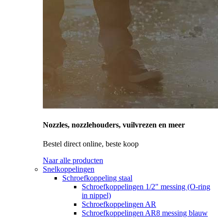
Nozzles, nozzlehouders, vuilvrezen en meer
Bestel direct online, beste koop
Naar alle producten
Snelkoppelingen
Schroefkoppeling staal
Schroefkoppelingen 1/2" messing (O-ring
in nippel)
Schroefkoppelingen AR
Schroefkoppelingen AR8 messing blauw