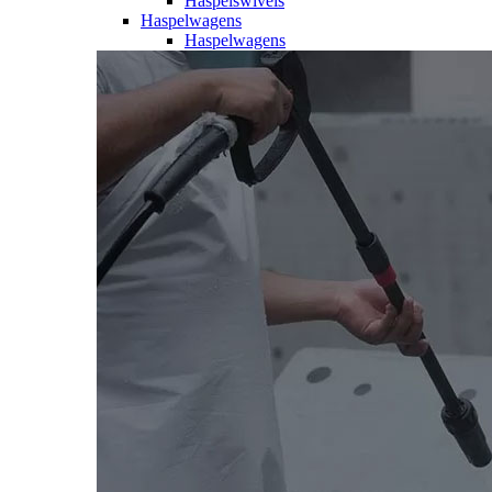
Haspelswivels
Haspelwagens
Haspelwagens