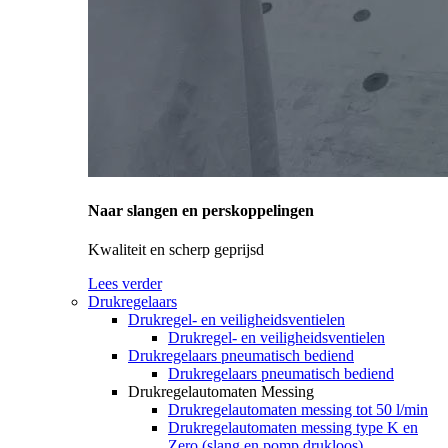
Naar slangen en perskoppelingen
Kwaliteit en scherp geprijsd
Lees verder
Drukregelaars
Drukregel- en veiligheidsventielen
Drukregel- en veiligheidsventielen
Drukregelaars pneumatisch bediend
Drukregelaars pneumatisch bediend
Drukregelautomaten Messing
Drukregelautomaten messing tot 50 l/min
Drukregelautomaten messing type K en
Zero (slang en pomp drukloos)