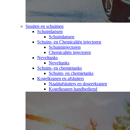
Spuiten en schuimen
Schuimlansen
Schuimlansen
Schuim- en Chemicaliën injectoren
Schuiminjectoren
Chemicaliën injectoren
Neveltanks
Neveltanks
Schuim- en chemietanks
Schuim- en chemietanks
Kogelkranen en afsluiters
Naaldafsluiters en doseerkranen
Kogelkranen handbediend