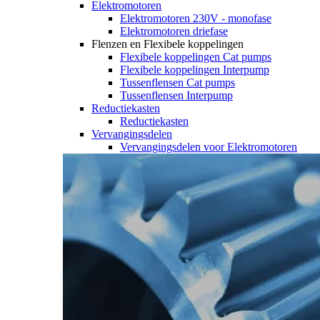
Elektromotoren
Elektromotoren 230V - monofase
Elektromotoren driefase
Flenzen en Flexibele koppelingen
Flexibele koppelingen Cat pumps
Flexibele koppelingen Interpump
Tussenflensen Cat pumps
Tussenflensen Interpump
Reductiekasten
Reductiekasten
Vervangingsdelen
Vervangingsdelen voor Elektromotoren