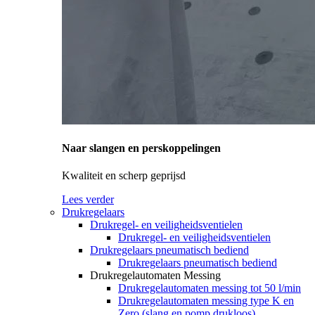
Naar slangen en perskoppelingen
Kwaliteit en scherp geprijsd
Lees verder
Drukregelaars
Drukregel- en veiligheidsventielen
Drukregel- en veiligheidsventielen
Drukregelaars pneumatisch bediend
Drukregelaars pneumatisch bediend
Drukregelautomaten Messing
Drukregelautomaten messing tot 50 l/min
Drukregelautomaten messing type K en
Zero (slang en pomp drukloos)