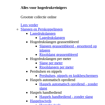
Alles voor hogedrukreinigers
Grootste collectie online
Lees verder
Slangen en Perskoppelingen
Lagedrukslangen
Lagedrukslangen
Hogedrukslangen geassembleerd
Slangen geassembleerd - gesorteerd op
inlagen
Rioolslang geassembleerd
Hogedrukslangen per meter
Slang per meter
Rioolslangen per meter
Pershulsen en nippels
Pershulsen, nippels en knikbeschermers
Haspels automatisch oprollend
Haspels automatisch oprollend - zonder
slang
Haspels handbediend
Haspels handbediend - zonder slang
Haspelswivels