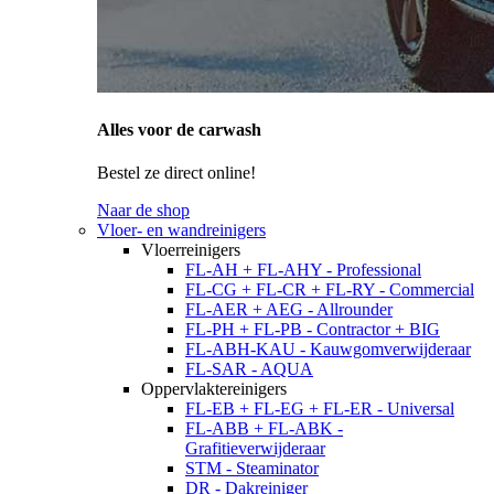
Alles voor de carwash
Bestel ze direct online!
Naar de shop
Vloer- en wandreinigers
Vloerreinigers
FL-AH + FL-AHY - Professional
FL-CG + FL-CR + FL-RY - Commercial
FL-AER + AEG - Allrounder
FL-PH + FL-PB - Contractor + BIG
FL-ABH-KAU - Kauwgomverwijderaar
FL-SAR - AQUA
Oppervlaktereinigers
FL-EB + FL-EG + FL-ER - Universal
FL-ABB + FL-ABK -
Grafitieverwijderaar
STM - Steaminator
DR - Dakreiniger