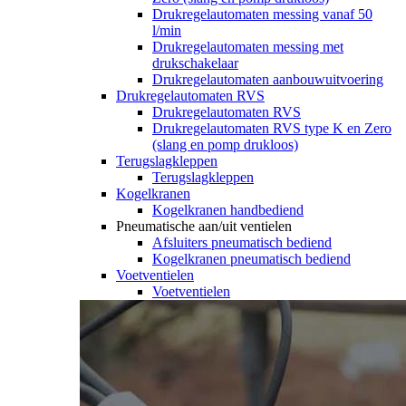
Drukregelautomaten messing vanaf 50
l/min
Drukregelautomaten messing met
drukschakelaar
Drukregelautomaten aanbouwuitvoering
Drukregelautomaten RVS
Drukregelautomaten RVS
Drukregelautomaten RVS type K en Zero
(slang en pomp drukloos)
Terugslagkleppen
Terugslagkleppen
Kogelkranen
Kogelkranen handbediend
Pneumatische aan/uit ventielen
Afsluiters pneumatisch bediend
Kogelkranen pneumatisch bediend
Voetventielen
Voetventielen