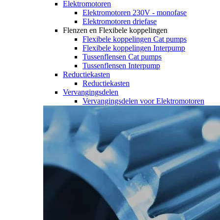
Elektromotoren
Elektromotoren 230V - monofase
Elektromotoren driefase
Flenzen en Flexibele koppelingen
Flexibele koppelingen Cat pumps
Flexibele koppelingen Interpump
Tussenflensen Cat pumps
Tussenflensen Interpump
Reductiekasten
Reductiekasten
Vervangingsdelen
Vervangingsdelen voor Elektromotoren