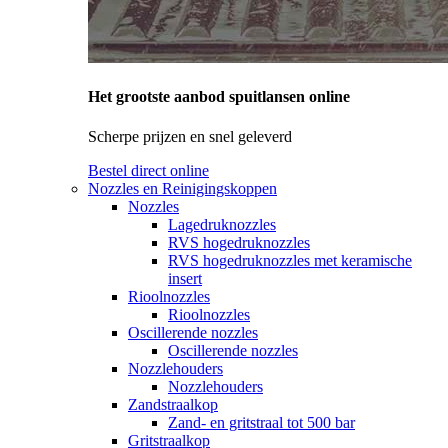
Het grootste aanbod spuitlansen online
Scherpe prijzen en snel geleverd
Bestel direct online
Nozzles en Reinigingskoppen
Nozzles
Lagedruknozzles
RVS hogedruknozzles
RVS hogedruknozzles met keramische
insert
Rioolnozzles
Rioolnozzles
Oscillerende nozzles
Oscillerende nozzles
Nozzlehouders
Nozzlehouders
Zandstraalkop
Zand- en gritstraal tot 500 bar
Gritstraalkop