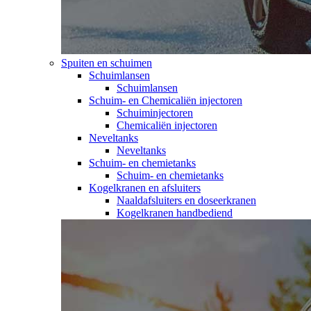
Spuiten en schuimen
Schuimlansen
Schuimlansen
Schuim- en Chemicaliën injectoren
Schuiminjectoren
Chemicaliën injectoren
Neveltanks
Neveltanks
Schuim- en chemietanks
Schuim- en chemietanks
Kogelkranen en afsluiters
Naaldafsluiters en doseerkranen
Kogelkranen handbediend