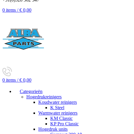
0
items
/
€
0,00
0
items
/
€
0,00
Categorieën
Hogedrukreinigers
Koudwater reinigers
K Steel
Warmwater reinigers
KM Classic
KP Pro Classic
Hogedruk units