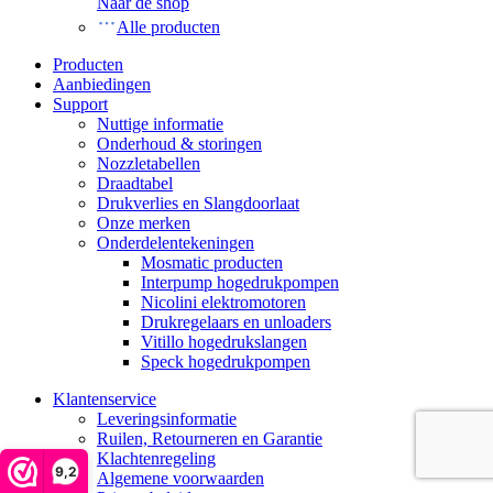
Naar de shop
Alle producten
Producten
Aanbiedingen
Support
Nuttige informatie
Onderhoud & storingen
Nozzletabellen
Draadtabel
Drukverlies en Slangdoorlaat
Onze merken
Onderdelentekeningen
Mosmatic producten
Interpump hogedrukpompen
Nicolini elektromotoren
Drukregelaars en unloaders
Vitillo hogedrukslangen
Speck hogedrukpompen
Klantenservice
Leveringsinformatie
Ruilen, Retourneren en Garantie
Klachtenregeling
9,2
Algemene voorwaarden