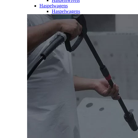
Haspelswivels
Haspelwagens
Haspelwagens