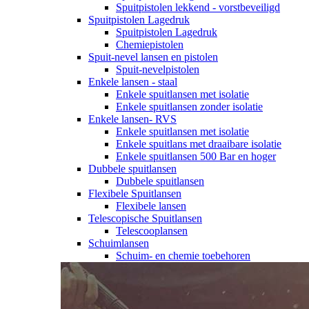
Spuitpistolen lekkend - vorstbeveiligd
Spuitpistolen Lagedruk
Spuitpistolen Lagedruk
Chemiepistolen
Spuit-nevel lansen en pistolen
Spuit-nevelpistolen
Enkele lansen - staal
Enkele spuitlansen met isolatie
Enkele spuitlansen zonder isolatie
Enkele lansen- RVS
Enkele spuitlansen met isolatie
Enkele spuitlans met draaibare isolatie
Enkele spuitlansen 500 Bar en hoger
Dubbele spuitlansen
Dubbele spuitlansen
Flexibele Spuitlansen
Flexibele lansen
Telescopische Spuitlansen
Telescooplansen
Schuimlansen
Schuim- en chemie toebehoren