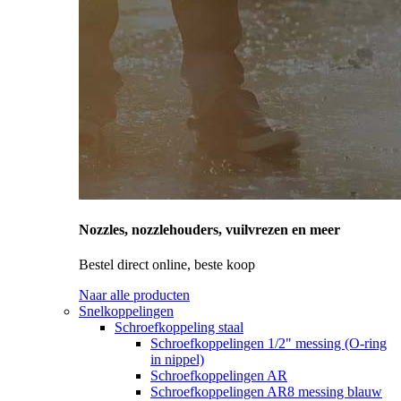
Nozzles, nozzlehouders, vuilvrezen en meer
Bestel direct online, beste koop
Naar alle producten
Snelkoppelingen
Schroefkoppeling staal
Schroefkoppelingen 1/2" messing (O-ring
in nippel)
Schroefkoppelingen AR
Schroefkoppelingen AR8 messing blauw