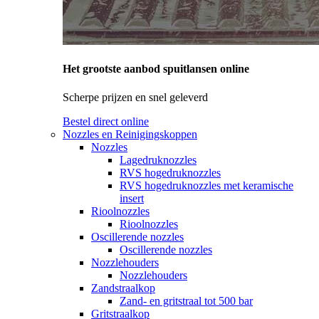
Het grootste aanbod spuitlansen online
Scherpe prijzen en snel geleverd
Bestel direct online
Nozzles en Reinigingskoppen
Nozzles
Lagedruknozzles
RVS hogedruknozzles
RVS hogedruknozzles met keramische
insert
Rioolnozzles
Rioolnozzles
Oscillerende nozzles
Oscillerende nozzles
Nozzlehouders
Nozzlehouders
Zandstraalkop
Zand- en gritstraal tot 500 bar
Gritstraalkop