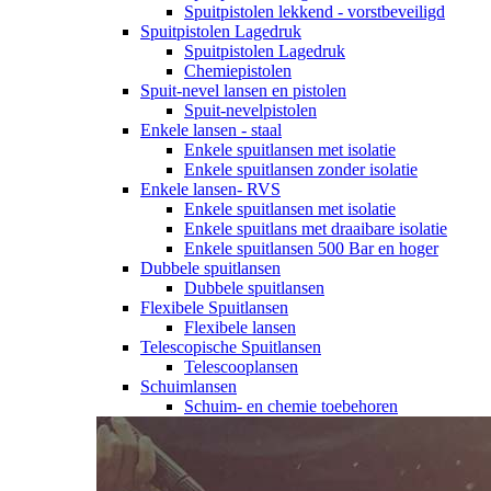
Spuitpistolen lekkend - vorstbeveiligd
Spuitpistolen Lagedruk
Spuitpistolen Lagedruk
Chemiepistolen
Spuit-nevel lansen en pistolen
Spuit-nevelpistolen
Enkele lansen - staal
Enkele spuitlansen met isolatie
Enkele spuitlansen zonder isolatie
Enkele lansen- RVS
Enkele spuitlansen met isolatie
Enkele spuitlans met draaibare isolatie
Enkele spuitlansen 500 Bar en hoger
Dubbele spuitlansen
Dubbele spuitlansen
Flexibele Spuitlansen
Flexibele lansen
Telescopische Spuitlansen
Telescooplansen
Schuimlansen
Schuim- en chemie toebehoren