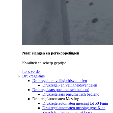
Naar slangen en perskoppelingen
Kwaliteit en scherp geprijsd
Lees verder
Drukregelaars
Drukregel- en veiligheidsventielen
Drukregel- en veiligheidsventielen
Drukregelaars pneumatisch bediend
Drukregelaars pneumatisch bediend
Drukregelautomaten Messing
Drukregelautomaten messing tot 50 l/min
Drukregelautomaten messing type K en
Zero (slang en pomp drukloos)