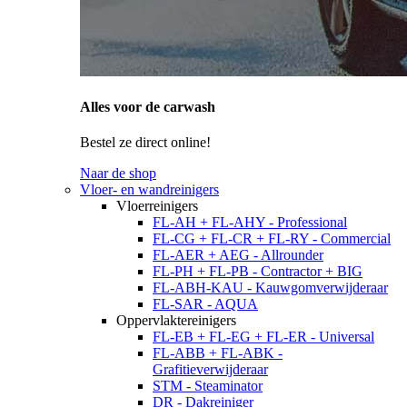
Alles voor de carwash
Bestel ze direct online!
Naar de shop
Vloer- en wandreinigers
Vloerreinigers
FL-AH + FL-AHY - Professional
FL-CG + FL-CR + FL-RY - Commercial
FL-AER + AEG - Allrounder
FL-PH + FL-PB - Contractor + BIG
FL-ABH-KAU - Kauwgomverwijderaar
FL-SAR - AQUA
Oppervlaktereinigers
FL-EB + FL-EG + FL-ER - Universal
FL-ABB + FL-ABK -
Grafitieverwijderaar
STM - Steaminator
DR - Dakreiniger