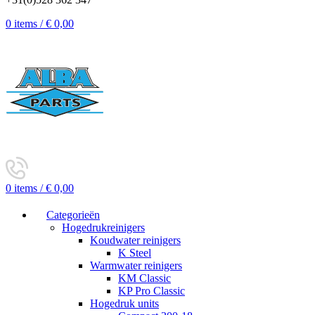
0
items
/
€
0,00
0
items
/
€
0,00
Categorieën
Hogedrukreinigers
Koudwater reinigers
K Steel
Warmwater reinigers
KM Classic
KP Pro Classic
Hogedruk units