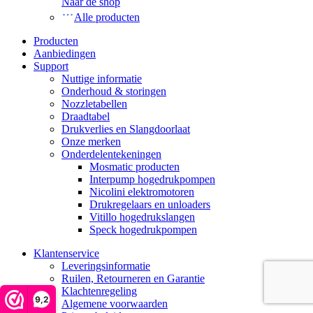
Naar de shop
Alle producten
Producten
Aanbiedingen
Support
Nuttige informatie
Onderhoud & storingen
Nozzletabellen
Draadtabel
Drukverlies en Slangdoorlaat
Onze merken
Onderdelentekeningen
Mosmatic producten
Interpump hogedrukpompen
Nicolini elektromotoren
Drukregelaars en unloaders
Vitillo hogedrukslangen
Speck hogedrukpompen
Klantenservice
Leveringsinformatie
Ruilen, Retourneren en Garantie
Klachtenregeling
9,2
Algemene voorwaarden