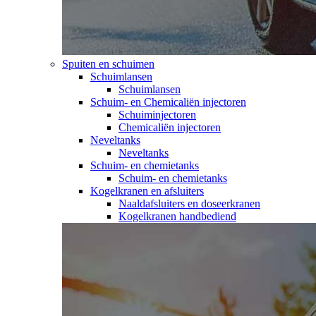
Spuiten en schuimen
Schuimlansen
Schuimlansen
Schuim- en Chemicaliën injectoren
Schuiminjectoren
Chemicaliën injectoren
Neveltanks
Neveltanks
Schuim- en chemietanks
Schuim- en chemietanks
Kogelkranen en afsluiters
Naaldafsluiters en doseerkranen
Kogelkranen handbediend