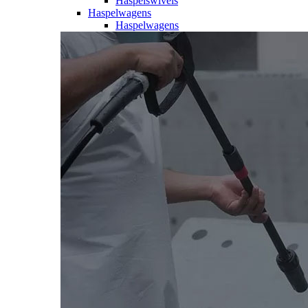
Haspelswivels
Haspelwagens
Haspelwagens