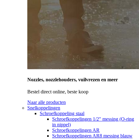
Nozzles, nozzlehouders, vuilvrezen en meer
Bestel direct online, beste koop
Naar alle producten
Snelkoppelingen
Schroefkoppeling staal
Schroefkoppelingen 1/2" messing (O-ring
in nippel)
Schroefkoppelingen AR
Schroefkoppelingen AR8 messing blauw