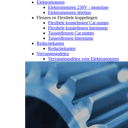
Elektromotoren
Elektromotoren 230V - monofase
Elektromotoren driefase
Flenzen en Flexibele koppelingen
Flexibele koppelingen Cat pumps
Flexibele koppelingen Interpump
Tussenflensen Cat pumps
Tussenflensen Interpump
Reductiekasten
Reductiekasten
Vervangingsdelen
Vervangingsdelen voor Elektromotoren