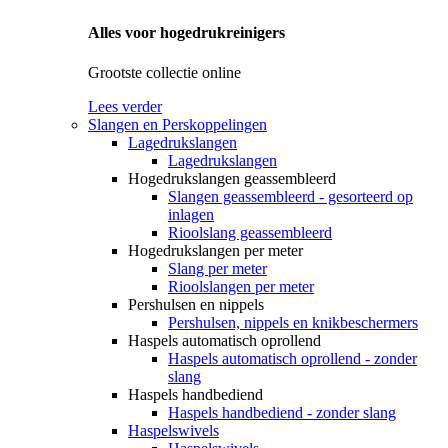
Alles voor hogedrukreinigers
Grootste collectie online
Lees verder
Slangen en Perskoppelingen
Lagedrukslangen
Lagedrukslangen
Hogedrukslangen geassembleerd
Slangen geassembleerd - gesorteerd op
inlagen
Rioolslang geassembleerd
Hogedrukslangen per meter
Slang per meter
Rioolslangen per meter
Pershulsen en nippels
Pershulsen, nippels en knikbeschermers
Haspels automatisch oprollend
Haspels automatisch oprollend - zonder
slang
Haspels handbediend
Haspels handbediend - zonder slang
Haspelswivels