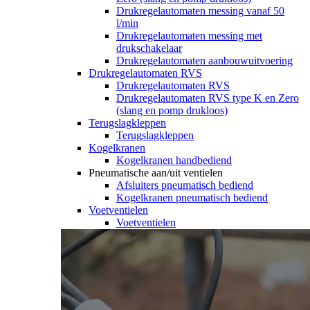
Drukregelautomaten messing vanaf 50
l/min
Drukregelautomaten messing met
drukschakelaar
Drukregelautomaten aanbouwuitvoering
Drukregelautomaten RVS
Drukregelautomaten RVS
Drukregelautomaten RVS type K en Zero
(slang en pomp drukloos)
Terugslagkleppen
Terugslagkleppen
Kogelkranen
Kogelkranen handbediend
Pneumatische aan/uit ventielen
Afsluiters pneumatisch bediend
Kogelkranen pneumatisch bediend
Voetventielen
Voetventielen