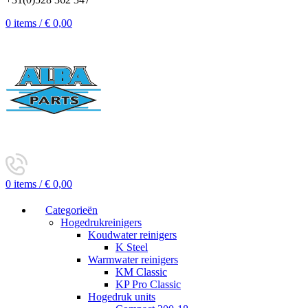
0
items
/
€
0,00
0
items
/
€
0,00
Categorieën
Hogedrukreinigers
Koudwater reinigers
K Steel
Warmwater reinigers
KM Classic
KP Pro Classic
Hogedruk units