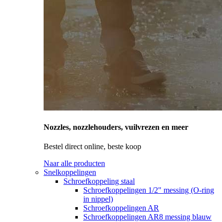
Nozzles, nozzlehouders, vuilvrezen en meer
Bestel direct online, beste koop
Naar alle producten
Snelkoppelingen
Schroefkoppeling staal
Schroefkoppelingen 1/2" messing (O-ring
in nippel)
Schroefkoppelingen AR
Schroefkoppelingen AR8 messing blauw