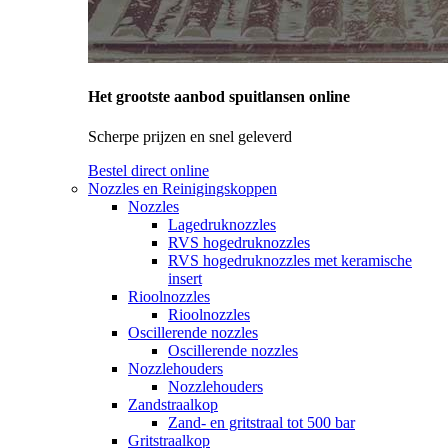
Het grootste aanbod spuitlansen online
Scherpe prijzen en snel geleverd
Bestel direct online
Nozzles en Reinigingskoppen
Nozzles
Lagedruknozzles
RVS hogedruknozzles
RVS hogedruknozzles met keramische
insert
Rioolnozzles
Rioolnozzles
Oscillerende nozzles
Oscillerende nozzles
Nozzlehouders
Nozzlehouders
Zandstraalkop
Zand- en gritstraal tot 500 bar
Gritstraalkop