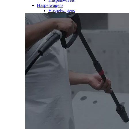
Haspelswivels
Haspelwagens
Haspelwagens