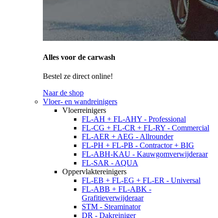
Alles voor de carwash
Bestel ze direct online!
Naar de shop
Vloer- en wandreinigers
Vloerreinigers
FL-AH + FL-AHY - Professional
FL-CG + FL-CR + FL-RY - Commercial
FL-AER + AEG - Allrounder
FL-PH + FL-PB - Contractor + BIG
FL-ABH-KAU - Kauwgomverwijderaar
FL-SAR - AQUA
Oppervlaktereinigers
FL-EB + FL-EG + FL-ER - Universal
FL-ABB + FL-ABK -
Grafitieverwijderaar
STM - Steaminator
DR - Dakreiniger