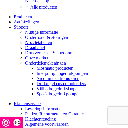
Naar de shop
Alle producten
Producten
Aanbiedingen
Support
Nuttige informatie
Onderhoud & storingen
Nozzletabellen
Draadtabel
Drukverlies en Slangdoorlaat
Onze merken
Onderdelentekeningen
Mosmatic producten
Interpump hogedrukpompen
Nicolini elektromotoren
Drukregelaars en unloaders
Vitillo hogedrukslangen
Speck hogedrukpompen
Klantenservice
Leveringsinformatie
Ruilen, Retourneren en Garantie
Klachtenregeling
9,2
Algemene voorwaarden