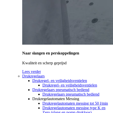
Naar slangen en perskoppelingen
Kwaliteit en scherp geprijsd
Lees verder
Drukregelaars
Drukregel- en veiligheidsventielen
Drukregel- en veiligheidsventielen
Drukregelaars pneumatisch bediend
Drukregelaars pneumatisch bediend
Drukregelautomaten Messing
Drukregelautomaten messing tot 50 l/min
Drukregelautomaten messing type K en
Zero (slang en pomp drukloos)