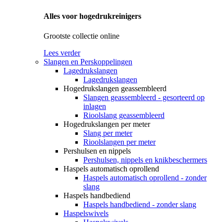
Alles voor hogedrukreinigers
Grootste collectie online
Lees verder
Slangen en Perskoppelingen
Lagedrukslangen
Lagedrukslangen
Hogedrukslangen geassembleerd
Slangen geassembleerd - gesorteerd op
inlagen
Rioolslang geassembleerd
Hogedrukslangen per meter
Slang per meter
Rioolslangen per meter
Pershulsen en nippels
Pershulsen, nippels en knikbeschermers
Haspels automatisch oprollend
Haspels automatisch oprollend - zonder
slang
Haspels handbediend
Haspels handbediend - zonder slang
Haspelswivels