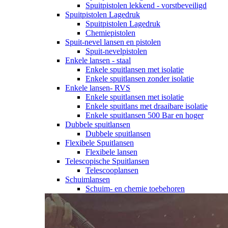
Spuitpistolen lekkend - vorstbeveiligd
Spuitpistolen Lagedruk
Spuitpistolen Lagedruk
Chemiepistolen
Spuit-nevel lansen en pistolen
Spuit-nevelpistolen
Enkele lansen - staal
Enkele spuitlansen met isolatie
Enkele spuitlansen zonder isolatie
Enkele lansen- RVS
Enkele spuitlansen met isolatie
Enkele spuitlans met draaibare isolatie
Enkele spuitlansen 500 Bar en hoger
Dubbele spuitlansen
Dubbele spuitlansen
Flexibele Spuitlansen
Flexibele lansen
Telescopische Spuitlansen
Telescooplansen
Schuimlansen
Schuim- en chemie toebehoren