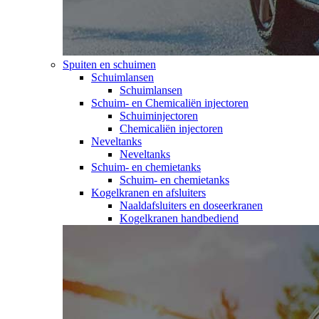
Spuiten en schuimen
Schuimlansen
Schuimlansen
Schuim- en Chemicaliën injectoren
Schuiminjectoren
Chemicaliën injectoren
Neveltanks
Neveltanks
Schuim- en chemietanks
Schuim- en chemietanks
Kogelkranen en afsluiters
Naaldafsluiters en doseerkranen
Kogelkranen handbediend