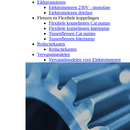
Elektromotoren
Elektromotoren 230V - monofase
Elektromotoren driefase
Flenzen en Flexibele koppelingen
Flexibele koppelingen Cat pumps
Flexibele koppelingen Interpump
Tussenflensen Cat pumps
Tussenflensen Interpump
Reductiekasten
Reductiekasten
Vervangingsdelen
Vervangingsdelen voor Elektromotoren