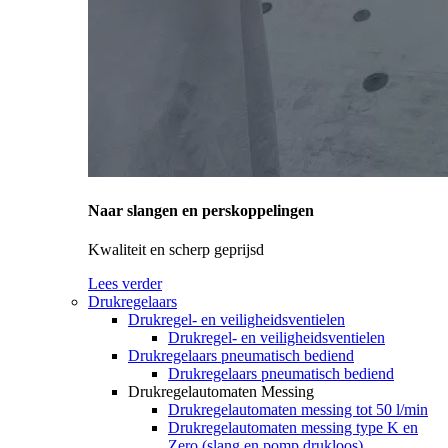
Naar slangen en perskoppelingen
Kwaliteit en scherp geprijsd
Lees verder
Drukregelaars
Drukregel- en veiligheidsventielen
Drukregel- en veiligheidsventielen
Drukregelaars pneumatisch bediend
Drukregelaars pneumatisch bediend
Drukregelautomaten Messing
Drukregelautomaten messing tot 50 l/min
Drukregelautomaten messing type K en
Zero (slang en pomp drukloos)