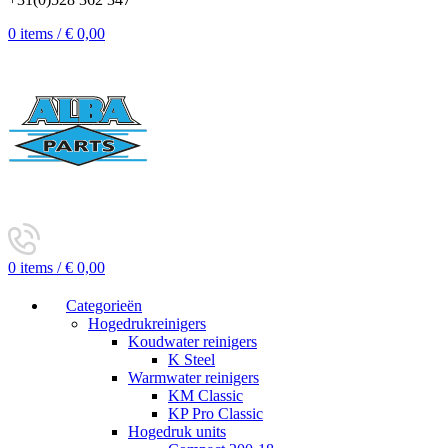
0
items
/
€
0,00
0
items
/
€
0,00
Categorieën
Hogedrukreinigers
Koudwater reinigers
K Steel
Warmwater reinigers
KM Classic
KP Pro Classic
Hogedruk units