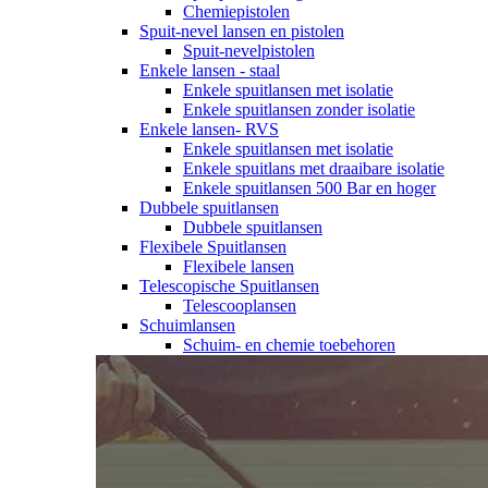
Chemiepistolen
Spuit-nevel lansen en pistolen
Spuit-nevelpistolen
Enkele lansen - staal
Enkele spuitlansen met isolatie
Enkele spuitlansen zonder isolatie
Enkele lansen- RVS
Enkele spuitlansen met isolatie
Enkele spuitlans met draaibare isolatie
Enkele spuitlansen 500 Bar en hoger
Dubbele spuitlansen
Dubbele spuitlansen
Flexibele Spuitlansen
Flexibele lansen
Telescopische Spuitlansen
Telescooplansen
Schuimlansen
Schuim- en chemie toebehoren