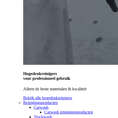
Hogedrukreinigers
voor professioneel gebruik
Alleen de beste materialen & kwaliteit
Bekijk alle hogedrukreinigers
Reinigingsproducten
Carwash
Carwash reinigingsproducten
Truckwash