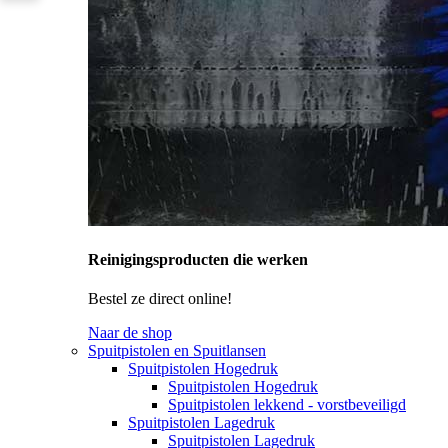
Reinigingsproducten die werken
Bestel ze direct online!
Naar de shop
Spuitpistolen en Spuitlansen
Spuitpistolen Hogedruk
Spuitpistolen Hogedruk
Spuitpistolen lekkend - vorstbeveiligd
Spuitpistolen Lagedruk
Spuitpistolen Lagedruk