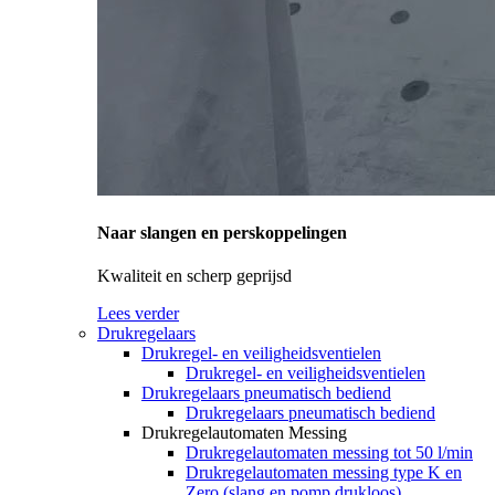
Naar slangen en perskoppelingen
Kwaliteit en scherp geprijsd
Lees verder
Drukregelaars
Drukregel- en veiligheidsventielen
Drukregel- en veiligheidsventielen
Drukregelaars pneumatisch bediend
Drukregelaars pneumatisch bediend
Drukregelautomaten Messing
Drukregelautomaten messing tot 50 l/min
Drukregelautomaten messing type K en
Zero (slang en pomp drukloos)