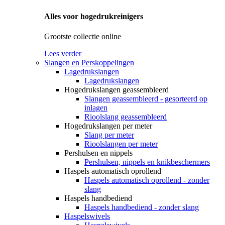
Alles voor hogedrukreinigers
Grootste collectie online
Lees verder
Slangen en Perskoppelingen
Lagedrukslangen
Lagedrukslangen
Hogedrukslangen geassembleerd
Slangen geassembleerd - gesorteerd op
inlagen
Rioolslang geassembleerd
Hogedrukslangen per meter
Slang per meter
Rioolslangen per meter
Pershulsen en nippels
Pershulsen, nippels en knikbeschermers
Haspels automatisch oprollend
Haspels automatisch oprollend - zonder
slang
Haspels handbediend
Haspels handbediend - zonder slang
Haspelswivels