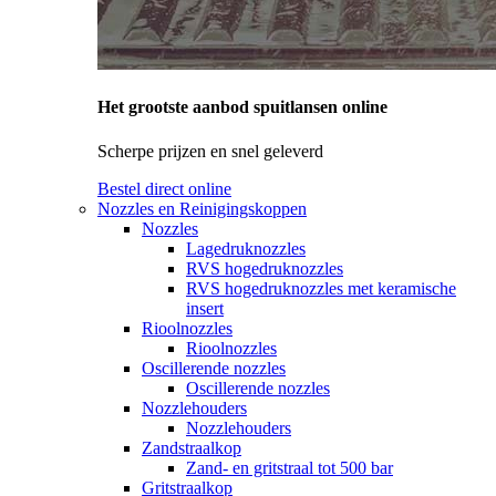
Het grootste aanbod spuitlansen online
Scherpe prijzen en snel geleverd
Bestel direct online
Nozzles en Reinigingskoppen
Nozzles
Lagedruknozzles
RVS hogedruknozzles
RVS hogedruknozzles met keramische
insert
Rioolnozzles
Rioolnozzles
Oscillerende nozzles
Oscillerende nozzles
Nozzlehouders
Nozzlehouders
Zandstraalkop
Zand- en gritstraal tot 500 bar
Gritstraalkop