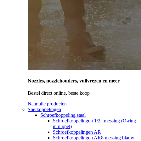
Nozzles, nozzlehouders, vuilvrezen en meer
Bestel direct online, beste koop
Naar alle producten
Snelkoppelingen
Schroefkoppeling staal
Schroefkoppelingen 1/2" messing (O-ring
in nippel)
Schroefkoppelingen AR
Schroefkoppelingen AR8 messing blauw