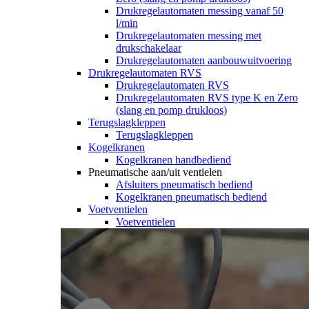
Drukregelautomaten messing vanaf 50
l/min
Drukregelautomaten messing met
drukschakelaar
Drukregelautomaten aanbouwuitvoering
Drukregelautomaten RVS
Drukregelautomaten RVS
Drukregelautomaten RVS type K en Zero
(slang en pomp drukloos)
Terugslagkleppen
Terugslagkleppen
Kogelkranen
Kogelkranen handbediend
Pneumatische aan/uit ventielen
Afsluiters pneumatisch bediend
Kogelkranen pneumatisch bediend
Voetventielen
Voetventielen