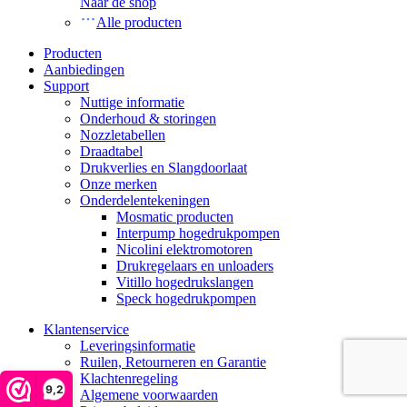
Naar de shop
Alle producten
Producten
Aanbiedingen
Support
Nuttige informatie
Onderhoud & storingen
Nozzletabellen
Draadtabel
Drukverlies en Slangdoorlaat
Onze merken
Onderdelentekeningen
Mosmatic producten
Interpump hogedrukpompen
Nicolini elektromotoren
Drukregelaars en unloaders
Vitillo hogedrukslangen
Speck hogedrukpompen
Klantenservice
Leveringsinformatie
Ruilen, Retourneren en Garantie
Klachtenregeling
9,2
Algemene voorwaarden