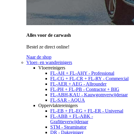
Alles voor de carwash
Bestel ze direct online!
Naar de shop
Vloer- en wandreinigers
Vloerreinigers
FL-AH + FL-AHY - Professional
FL-CG + FL-CR + FL-RY - Commercial
FL-AER + AEG - Allrounder
FL-PH + FL-PB - Contractor + BIG
FL-ABH-KAU - Kauwgomverwijderaar
FL-SAR - AQUA
Oppervlaktereinigers
FL-EB + FL-EG + FL-ER - Universal
FL-ABB + FL-ABK -
Grafitieverwijderaar
STM - Steaminator
DR - Dakreiniger