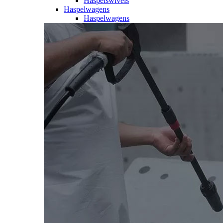
Haspelswivels
Haspelwagens
Haspelwagens