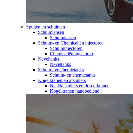
Spuiten en schuimen
Schuimlansen
Schuimlansen
Schuim- en Chemicaliën injectoren
Schuiminjectoren
Chemicaliën injectoren
Neveltanks
Neveltanks
Schuim- en chemietanks
Schuim- en chemietanks
Kogelkranen en afsluiters
Naaldafsluiters en doseerkranen
Kogelkranen handbediend