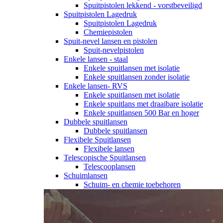
Spuitpistolen lekkend - vorstbeveiligd
Spuitpistolen Lagedruk
Spuitpistolen Lagedruk
Chemiepistolen
Spuit-nevel lansen en pistolen
Spuit-nevelpistolen
Enkele lansen - staal
Enkele spuitlansen met isolatie
Enkele spuitlansen zonder isolatie
Enkele lansen- RVS
Enkele spuitlansen met isolatie
Enkele spuitlans met draaibare isolatie
Enkele spuitlansen 500 Bar en hoger
Dubbele spuitlansen
Dubbele spuitlansen
Flexibele Spuitlansen
Flexibele lansen
Telescopische Spuitlansen
Telescooplansen
Schuimlansen
Schuim- en chemie toebehoren