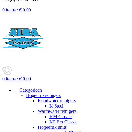
0
items
/
€
0,00
0
items
/
€
0,00
Categorieën
Hogedrukreinigers
Koudwater reinigers
K Steel
Warmwater reinigers
KM Classic
KP Pro Classic
Hogedruk units