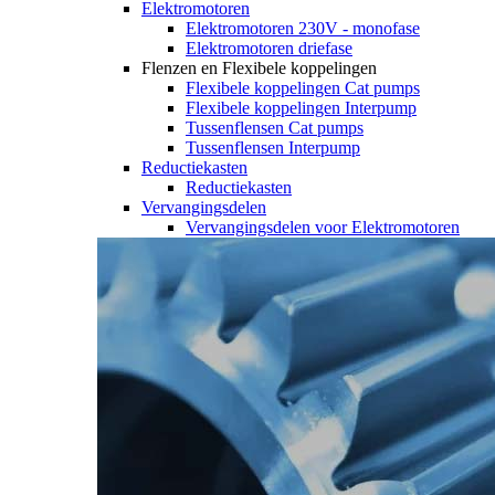
Elektromotoren
Elektromotoren 230V - monofase
Elektromotoren driefase
Flenzen en Flexibele koppelingen
Flexibele koppelingen Cat pumps
Flexibele koppelingen Interpump
Tussenflensen Cat pumps
Tussenflensen Interpump
Reductiekasten
Reductiekasten
Vervangingsdelen
Vervangingsdelen voor Elektromotoren