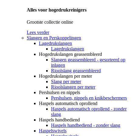
Alles voor hogedrukreinigers
Grootste collectie online
Lees verder
Slangen en Perskoppelingen
Lagedrukslangen
Lagedrukslangen
Hogedrukslangen geassembleerd
Slangen geassembleerd - gesorteerd op
inlagen
Rioolslang geassembleerd
Hogedrukslangen per meter
Slang per meter
Rioolslangen per meter
Pershulsen en nippels
Pershulsen, nippels en knikbeschermers
Haspels automatisch oprollend
Haspels automatisch oprollend - zonder
slang
Haspels handbediend
Haspels handbediend - zonder slang
Haspelswivels