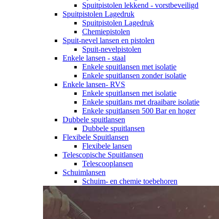
Spuitpistolen lekkend - vorstbeveiligd
Spuitpistolen Lagedruk
Spuitpistolen Lagedruk
Chemiepistolen
Spuit-nevel lansen en pistolen
Spuit-nevelpistolen
Enkele lansen - staal
Enkele spuitlansen met isolatie
Enkele spuitlansen zonder isolatie
Enkele lansen- RVS
Enkele spuitlansen met isolatie
Enkele spuitlans met draaibare isolatie
Enkele spuitlansen 500 Bar en hoger
Dubbele spuitlansen
Dubbele spuitlansen
Flexibele Spuitlansen
Flexibele lansen
Telescopische Spuitlansen
Telescooplansen
Schuimlansen
Schuim- en chemie toebehoren