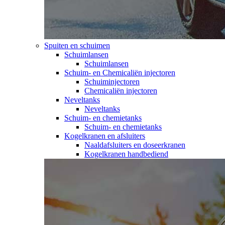
Spuiten en schuimen
Schuimlansen
Schuimlansen
Schuim- en Chemicaliën injectoren
Schuiminjectoren
Chemicaliën injectoren
Neveltanks
Neveltanks
Schuim- en chemietanks
Schuim- en chemietanks
Kogelkranen en afsluiters
Naaldafsluiters en doseerkranen
Kogelkranen handbediend