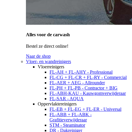
Alles voor de carwash
Bestel ze direct online!
Naar de shop
Vloer- en wandreinigers
Vloerreinigers
FL-AH + FL-AHY - Professional
FL-CG + FL-CR + FL-RY - Commercial
FL-AER + AEG - Allrounder
FL-PH + FL-PB - Contractor + BIG
FL-ABH-KAU - Kauwgomverwijderaar
FL-SAR - AQUA
Oppervlaktereinigers
FL-EB + FL-EG + FL-ER - Universal
FL-ABB + FL-ABK -
Grafitieverwijderaar
STM - Steaminator
DR - Dakreiniger