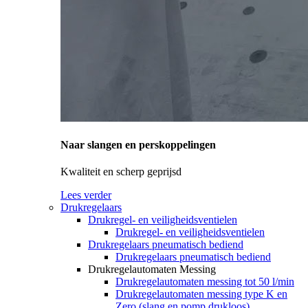
Naar slangen en perskoppelingen
Kwaliteit en scherp geprijsd
Lees verder
Drukregelaars
Drukregel- en veiligheidsventielen
Drukregel- en veiligheidsventielen
Drukregelaars pneumatisch bediend
Drukregelaars pneumatisch bediend
Drukregelautomaten Messing
Drukregelautomaten messing tot 50 l/min
Drukregelautomaten messing type K en
Zero (slang en pomp drukloos)