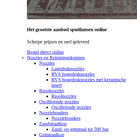
Het grootste aanbod spuitlansen online
Scherpe prijzen en snel geleverd
Bestel direct online
Nozzles en Reinigingskoppen
Nozzles
Lagedruknozzles
RVS hogedruknozzles
RVS hogedruknozzles met keramische
insert
Rioolnozzles
Rioolnozzles
Oscillerende nozzles
Oscillerende nozzles
Nozzlehouders
Nozzlehouders
Zandstraalkop
Zand- en gritstraal tot 500 bar
Gritstraalkop