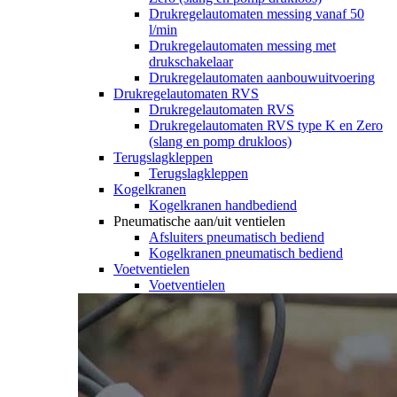
Drukregelautomaten messing vanaf 50
l/min
Drukregelautomaten messing met
drukschakelaar
Drukregelautomaten aanbouwuitvoering
Drukregelautomaten RVS
Drukregelautomaten RVS
Drukregelautomaten RVS type K en Zero
(slang en pomp drukloos)
Terugslagkleppen
Terugslagkleppen
Kogelkranen
Kogelkranen handbediend
Pneumatische aan/uit ventielen
Afsluiters pneumatisch bediend
Kogelkranen pneumatisch bediend
Voetventielen
Voetventielen