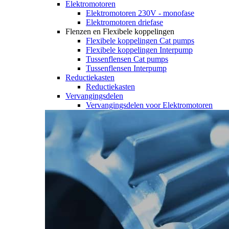
Elektromotoren
Elektromotoren 230V - monofase
Elektromotoren driefase
Flenzen en Flexibele koppelingen
Flexibele koppelingen Cat pumps
Flexibele koppelingen Interpump
Tussenflensen Cat pumps
Tussenflensen Interpump
Reductiekasten
Reductiekasten
Vervangingsdelen
Vervangingsdelen voor Elektromotoren