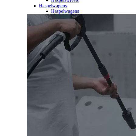
Haspelswivels
Haspelwagens
Haspelwagens