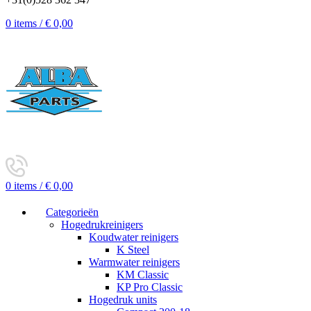
0
items
/
€
0,00
0
items
/
€
0,00
Categorieën
Hogedrukreinigers
Koudwater reinigers
K Steel
Warmwater reinigers
KM Classic
KP Pro Classic
Hogedruk units