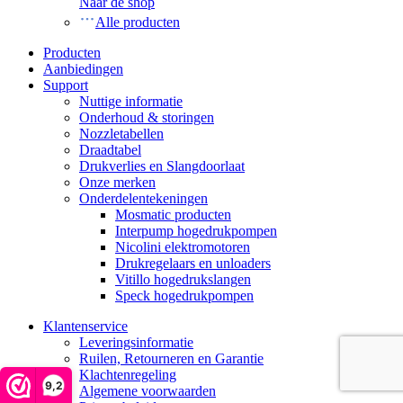
Naar de shop
Alle producten
Producten
Aanbiedingen
Support
Nuttige informatie
Onderhoud & storingen
Nozzletabellen
Draadtabel
Drukverlies en Slangdoorlaat
Onze merken
Onderdelentekeningen
Mosmatic producten
Interpump hogedrukpompen
Nicolini elektromotoren
Drukregelaars en unloaders
Vitillo hogedrukslangen
Speck hogedrukpompen
Klantenservice
Leveringsinformatie
Ruilen, Retourneren en Garantie
Klachtenregeling
9,2
Algemene voorwaarden