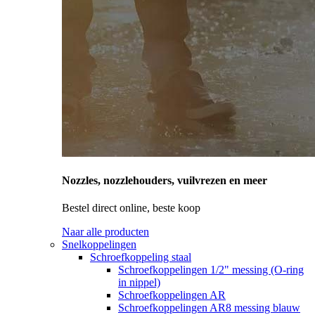
Nozzles, nozzlehouders, vuilvrezen en meer
Bestel direct online, beste koop
Naar alle producten
Snelkoppelingen
Schroefkoppeling staal
Schroefkoppelingen 1/2" messing (O-ring
in nippel)
Schroefkoppelingen AR
Schroefkoppelingen AR8 messing blauw