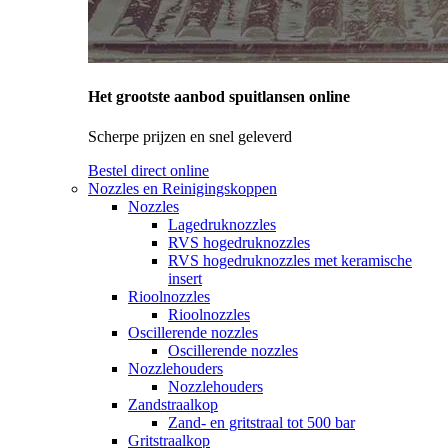
Het grootste aanbod spuitlansen online
Scherpe prijzen en snel geleverd
Bestel direct online
Nozzles en Reinigingskoppen
Nozzles
Lagedruknozzles
RVS hogedruknozzles
RVS hogedruknozzles met keramische
insert
Rioolnozzles
Rioolnozzles
Oscillerende nozzles
Oscillerende nozzles
Nozzlehouders
Nozzlehouders
Zandstraalkop
Zand- en gritstraal tot 500 bar
Gritstraalkop