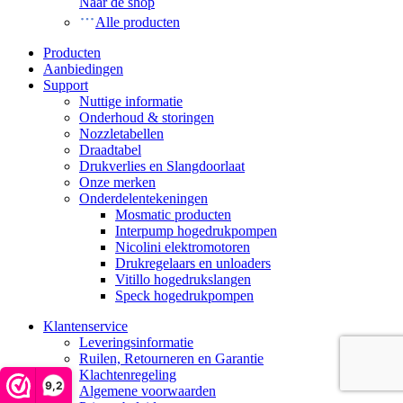
Naar de shop
Alle producten
Producten
Aanbiedingen
Support
Nuttige informatie
Onderhoud & storingen
Nozzletabellen
Draadtabel
Drukverlies en Slangdoorlaat
Onze merken
Onderdelentekeningen
Mosmatic producten
Interpump hogedrukpompen
Nicolini elektromotoren
Drukregelaars en unloaders
Vitillo hogedrukslangen
Speck hogedrukpompen
Klantenservice
Leveringsinformatie
Ruilen, Retourneren en Garantie
Klachtenregeling
9,2
Algemene voorwaarden