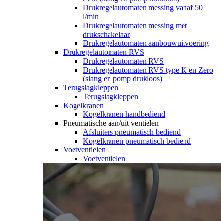
Drukregelautomaten messing vanaf 50
l/min
Drukregelautomaten messing met
drukschakelaar
Drukregelautomaten aanbouwuitvoering
Drukregelautomaten RVS
Drukregelautomaten RVS
Drukregelautomaten RVS type K en Zero
(slang en pomp drukloos)
Terugslagkleppen
Terugslagkleppen
Kogelkranen
Kogelkranen handbediend
Pneumatische aan/uit ventielen
Afsluiters pneumatisch bediend
Kogelkranen pneumatisch bediend
Voetventielen
Voetventielen