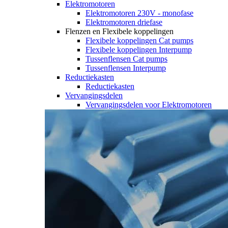
Elektromotoren
Elektromotoren 230V - monofase
Elektromotoren driefase
Flenzen en Flexibele koppelingen
Flexibele koppelingen Cat pumps
Flexibele koppelingen Interpump
Tussenflensen Cat pumps
Tussenflensen Interpump
Reductiekasten
Reductiekasten
Vervangingsdelen
Vervangingsdelen voor Elektromotoren