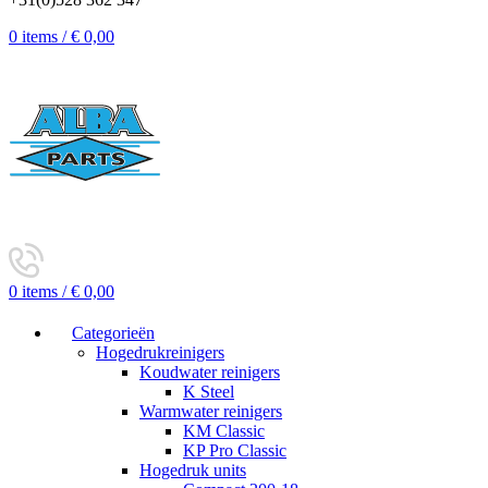
0
items
/
€
0,00
0
items
/
€
0,00
Categorieën
Hogedrukreinigers
Koudwater reinigers
K Steel
Warmwater reinigers
KM Classic
KP Pro Classic
Hogedruk units