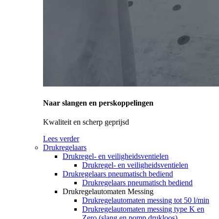
Naar slangen en perskoppelingen
Kwaliteit en scherp geprijsd
Lees verder
Drukregelaars
Drukregel- en veiligheidsventielen
Drukregel- en veiligheidsventielen
Drukregelaars pneumatisch bediend
Drukregelaars pneumatisch bediend
Drukregelautomaten Messing
Drukregelautomaten messing tot 50 l/min
Drukregelautomaten messing type K en
Zero (slang en pomp drukloos)