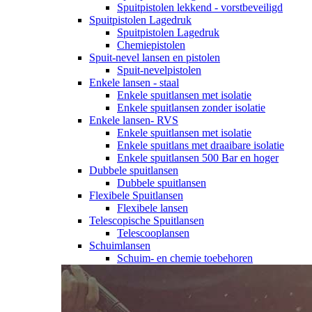
Spuitpistolen lekkend - vorstbeveiligd
Spuitpistolen Lagedruk
Spuitpistolen Lagedruk
Chemiepistolen
Spuit-nevel lansen en pistolen
Spuit-nevelpistolen
Enkele lansen - staal
Enkele spuitlansen met isolatie
Enkele spuitlansen zonder isolatie
Enkele lansen- RVS
Enkele spuitlansen met isolatie
Enkele spuitlans met draaibare isolatie
Enkele spuitlansen 500 Bar en hoger
Dubbele spuitlansen
Dubbele spuitlansen
Flexibele Spuitlansen
Flexibele lansen
Telescopische Spuitlansen
Telescooplansen
Schuimlansen
Schuim- en chemie toebehoren