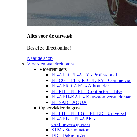
Alles voor de carwash
Bestel ze direct online!
Naar de shop
Vloer- en wandreinigers
Vloerreinigers
FL-AH + FL-AHY - Professional
FL-CG + FL-CR + FL-RY - Commercial
FL-AER + AEG - Allrounder
FL-PH + FL-PB - Contractor + BIG
FL-ABH-KAU - Kauwgomverwijderaar
FL-SAR - AQUA
Oppervlaktereinigers
FL-EB + FL-EG + FL-ER - Universal
FL-ABB + FL-ABK -
Grafitieverwijderaar
STM - Steaminator
DR - Dakreiniger