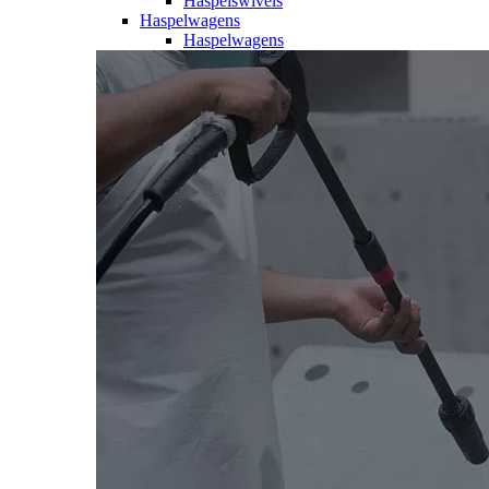
Haspelswivels
Haspelwagens
Haspelwagens