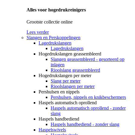
Alles voor hogedrukreinigers
Grootste collectie online
Lees verder
Slangen en Perskoppelingen
Lagedrukslangen
Lagedrukslangen
Hogedrukslangen geassembleerd
Slangen geassembleerd - gesorteerd op
inlagen
Rioolslang geassembleerd
Hogedrukslangen per meter
Slang per meter
Rioolslangen per meter
Pershulsen en nippels
Pershulsen, nippels en knikbeschermers
Haspels automatisch oprollend
Haspels automatisch oprollend - zonder
slang
Haspels handbediend
Haspels handbediend - zonder slang
Haspelswivels