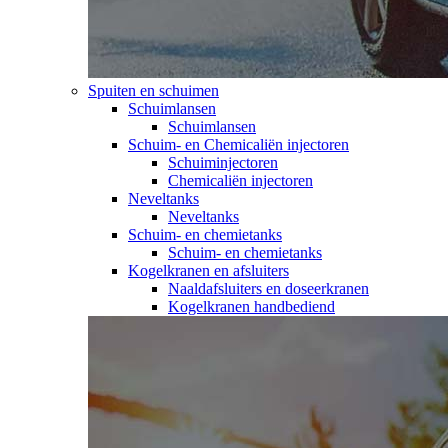
Spuiten en schuimen
Schuimlansen
Schuimlansen
Schuim- en Chemicaliën injectoren
Schuiminjectoren
Chemicaliën injectoren
Neveltanks
Neveltanks
Schuim- en chemietanks
Schuim- en chemietanks
Kogelkranen en afsluiters
Naaldafsluiters en doseerkranen
Kogelkranen handbediend