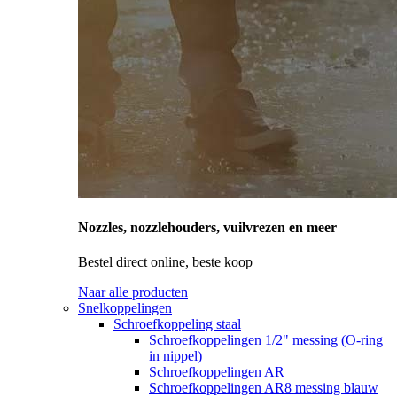
Nozzles, nozzlehouders, vuilvrezen en meer
Bestel direct online, beste koop
Naar alle producten
Snelkoppelingen
Schroefkoppeling staal
Schroefkoppelingen 1/2" messing (O-ring
in nippel)
Schroefkoppelingen AR
Schroefkoppelingen AR8 messing blauw