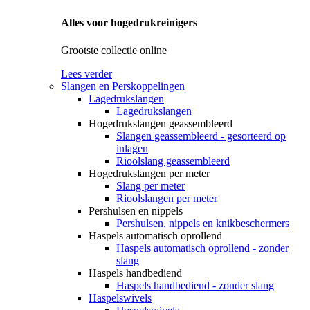
Alles voor hogedrukreinigers
Grootste collectie online
Lees verder
Slangen en Perskoppelingen
Lagedrukslangen
Lagedrukslangen
Hogedrukslangen geassembleerd
Slangen geassembleerd - gesorteerd op
inlagen
Rioolslang geassembleerd
Hogedrukslangen per meter
Slang per meter
Rioolslangen per meter
Pershulsen en nippels
Pershulsen, nippels en knikbeschermers
Haspels automatisch oprollend
Haspels automatisch oprollend - zonder
slang
Haspels handbediend
Haspels handbediend - zonder slang
Haspelswivels