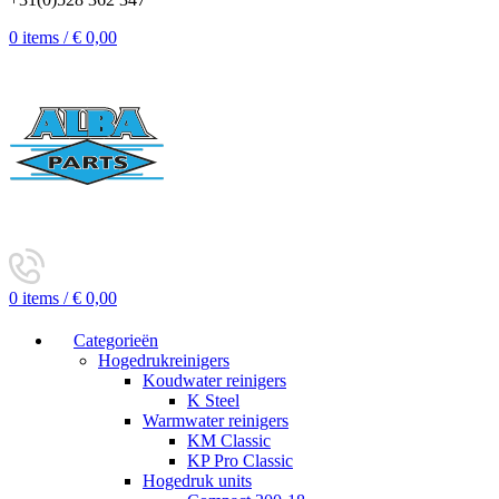
0
items
/
€
0,00
0
items
/
€
0,00
Categorieën
Hogedrukreinigers
Koudwater reinigers
K Steel
Warmwater reinigers
KM Classic
KP Pro Classic
Hogedruk units