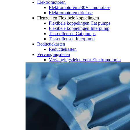
Elektromotoren
Elektromotoren 230V - monofase
Elektromotoren driefase
Flenzen en Flexibele koppelingen
Flexibele koppelingen Cat pumps
Flexibele koppelingen Interpump
Tussenflensen Cat pumps
Tussenflensen Interpump
Reductiekasten
Reductiekasten
Vervangingsdelen
Vervangingsdelen voor Elektromotoren