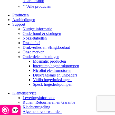
Naar de shop
Alle producten
Producten
Aanbiedingen
Support
Nuttige informatie
Onderhoud & storingen
Nozzletabellen
Draadtabel
Drukverlies en Slangdoorlaat
Onze merken
Onderdelentekeningen
Mosmatic producten
Interpump hogedrukpompen
Nicolini elektromotoren
Drukregelaars en unloaders
Vitillo hogedrukslangen
Speck hogedrukpompen
Klantenservice
Leveringsinformatie
Ruilen, Retourneren en Garantie
Klachtenregeling
9,2
Algemene voorwaarden