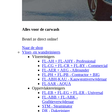
Alles voor de carwash
Bestel ze direct online!
Naar de shop
Vloer- en wandreinigers
Vloerreinigers
FL-AH + FL-AHY - Professional
FL-CG + FL-CR + FL-RY - Commercial
FL-AER + AEG - Allrounder
FL-PH + FL-PB - Contractor + BIG
FL-ABH-KAU - Kauwgomverwijderaar
FL-SAR - AQUA
Oppervlaktereinigers
FL-EB + FL-EG + FL-ER - Universal
FL-ABB + FL-ABK -
Grafitieverwijderaar
STM - Steaminator
DR - Dakreiniger