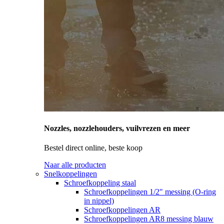
Nozzles, nozzlehouders, vuilvrezen en meer
Bestel direct online, beste koop
Naar alle producten
Snelkoppelingen
Schroefkoppeling staal
Schroefkoppelingen 1/2" messing (O-ring
in nippel)
Schroefkoppelingen AR
Schroefkoppelingen AR8 messing blauw