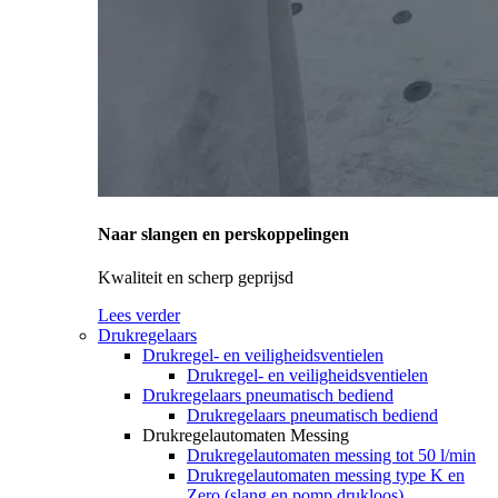
Naar slangen en perskoppelingen
Kwaliteit en scherp geprijsd
Lees verder
Drukregelaars
Drukregel- en veiligheidsventielen
Drukregel- en veiligheidsventielen
Drukregelaars pneumatisch bediend
Drukregelaars pneumatisch bediend
Drukregelautomaten Messing
Drukregelautomaten messing tot 50 l/min
Drukregelautomaten messing type K en
Zero (slang en pomp drukloos)