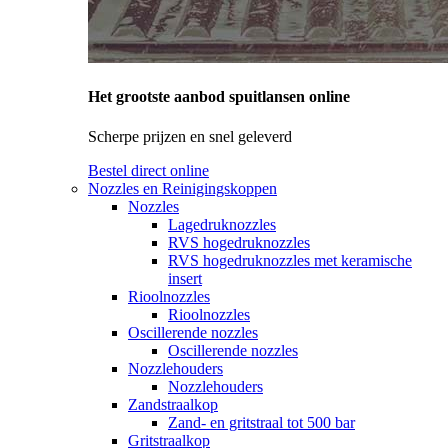
Het grootste aanbod spuitlansen online
Scherpe prijzen en snel geleverd
Bestel direct online
Nozzles en Reinigingskoppen
Nozzles
Lagedruknozzles
RVS hogedruknozzles
RVS hogedruknozzles met keramische
insert
Rioolnozzles
Rioolnozzles
Oscillerende nozzles
Oscillerende nozzles
Nozzlehouders
Nozzlehouders
Zandstraalkop
Zand- en gritstraal tot 500 bar
Gritstraalkop