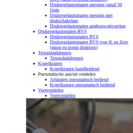
Drukregelautomaten messing vanaf 50
l/min
Drukregelautomaten messing met
drukschakelaar
Drukregelautomaten aanbouwuitvoering
Drukregelautomaten RVS
Drukregelautomaten RVS
Drukregelautomaten RVS type K en Zero
(slang en pomp drukloos)
Terugslagkleppen
Terugslagkleppen
Kogelkranen
Kogelkranen handbediend
Pneumatische aan/uit ventielen
Afsluiters pneumatisch bediend
Kogelkranen pneumatisch bediend
Voetventielen
Voetventielen