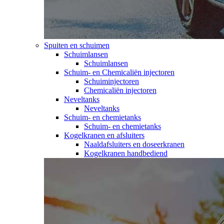
Spuiten en schuimen
Schuimlansen
Schuimlansen
Schuim- en Chemicaliën injectoren
Schuiminjectoren
Chemicaliën injectoren
Neveltanks
Neveltanks
Schuim- en chemietanks
Schuim- en chemietanks
Kogelkranen en afsluiters
Naaldafsluiters en doseerkranen
Kogelkranen handbediend