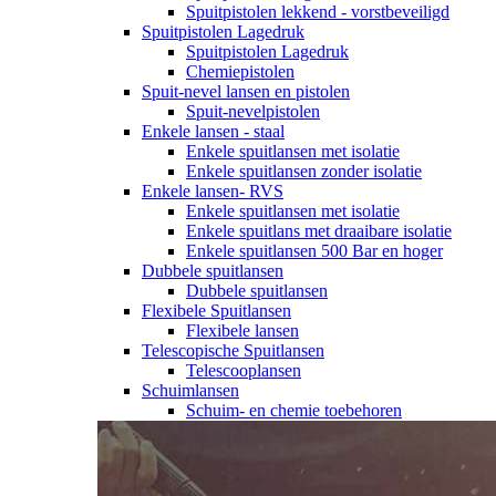
Spuitpistolen lekkend - vorstbeveiligd
Spuitpistolen Lagedruk
Spuitpistolen Lagedruk
Chemiepistolen
Spuit-nevel lansen en pistolen
Spuit-nevelpistolen
Enkele lansen - staal
Enkele spuitlansen met isolatie
Enkele spuitlansen zonder isolatie
Enkele lansen- RVS
Enkele spuitlansen met isolatie
Enkele spuitlans met draaibare isolatie
Enkele spuitlansen 500 Bar en hoger
Dubbele spuitlansen
Dubbele spuitlansen
Flexibele Spuitlansen
Flexibele lansen
Telescopische Spuitlansen
Telescooplansen
Schuimlansen
Schuim- en chemie toebehoren