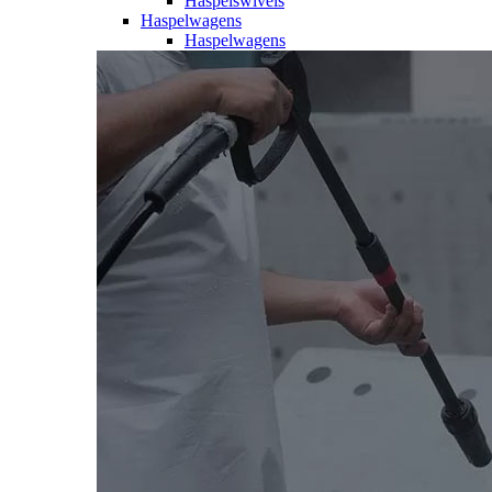
Haspelswivels
Haspelwagens
Haspelwagens