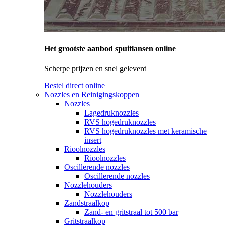
Het grootste aanbod spuitlansen online
Scherpe prijzen en snel geleverd
Bestel direct online
Nozzles en Reinigingskoppen
Nozzles
Lagedruknozzles
RVS hogedruknozzles
RVS hogedruknozzles met keramische
insert
Rioolnozzles
Rioolnozzles
Oscillerende nozzles
Oscillerende nozzles
Nozzlehouders
Nozzlehouders
Zandstraalkop
Zand- en gritstraal tot 500 bar
Gritstraalkop