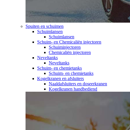
Spuiten en schuimen
Schuimlansen
Schuimlansen
Schuim- en Chemicaliën injectoren
Schuiminjectoren
Chemicaliën injectoren
Neveltanks
Neveltanks
Schuim- en chemietanks
Schuim- en chemietanks
Kogelkranen en afsluiters
Naaldafsluiters en doseerkranen
Kogelkranen handbediend