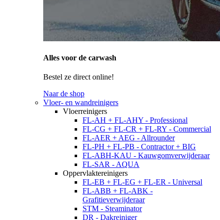
Alles voor de carwash
Bestel ze direct online!
Naar de shop
Vloer- en wandreinigers
Vloerreinigers
FL-AH + FL-AHY - Professional
FL-CG + FL-CR + FL-RY - Commercial
FL-AER + AEG - Allrounder
FL-PH + FL-PB - Contractor + BIG
FL-ABH-KAU - Kauwgomverwijderaar
FL-SAR - AQUA
Oppervlaktereinigers
FL-EB + FL-EG + FL-ER - Universal
FL-ABB + FL-ABK -
Grafitieverwijderaar
STM - Steaminator
DR - Dakreiniger