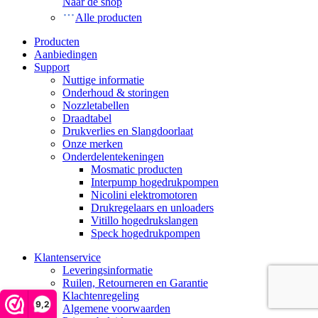
Naar de shop
Alle producten
Producten
Aanbiedingen
Support
Nuttige informatie
Onderhoud & storingen
Nozzletabellen
Draadtabel
Drukverlies en Slangdoorlaat
Onze merken
Onderdelentekeningen
Mosmatic producten
Interpump hogedrukpompen
Nicolini elektromotoren
Drukregelaars en unloaders
Vitillo hogedrukslangen
Speck hogedrukpompen
Klantenservice
Leveringsinformatie
Ruilen, Retourneren en Garantie
Klachtenregeling
9,2
Algemene voorwaarden