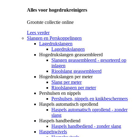
Alles voor hogedrukreinigers
Grootste collectie online
Lees verder
Slangen en Perskoppelingen
Lagedrukslangen
Lagedrukslangen
Hogedrukslangen geassembleerd
Slangen geassembleerd - gesorteerd op
inlagen
Rioolslang geassembleerd
Hogedrukslangen per meter
Slang per meter
Rioolslangen per meter
Pershulsen en nippels
Pershulsen, nippels en knikbeschermers
Haspels automatisch oprollend
Haspels automatisch oprollend - zonder
slang
Haspels handbediend
Haspels handbediend - zonder slang
Haspelswivels