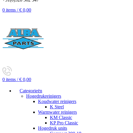
0
items
/
€
0,00
0
items
/
€
0,00
Categorieën
Hogedrukreinigers
Koudwater reinigers
K Steel
Warmwater reinigers
KM Classic
KP Pro Classic
Hogedruk units