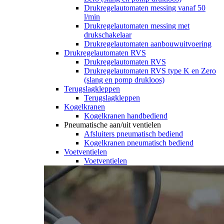
Drukregelautomaten messing vanaf 50
l/min
Drukregelautomaten messing met
drukschakelaar
Drukregelautomaten aanbouwuitvoering
Drukregelautomaten RVS
Drukregelautomaten RVS
Drukregelautomaten RVS type K en Zero
(slang en pomp drukloos)
Terugslagkleppen
Terugslagkleppen
Kogelkranen
Kogelkranen handbediend
Pneumatische aan/uit ventielen
Afsluiters pneumatisch bediend
Kogelkranen pneumatisch bediend
Voetventielen
Voetventielen