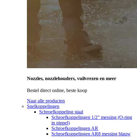
Nozzles, nozzlehouders, vuilvrezen en meer
Bestel direct online, beste koop
Naar alle producten
Snelkoppelingen
Schroefkoppeling staal
Schroefkoppelingen 1/2" messing (O-ring
in nippel)
Schroefkoppelingen AR
Schroefkoppelingen AR8 messing blauw