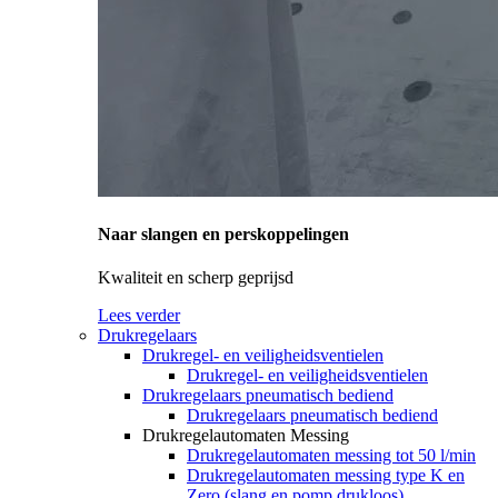
Naar slangen en perskoppelingen
Kwaliteit en scherp geprijsd
Lees verder
Drukregelaars
Drukregel- en veiligheidsventielen
Drukregel- en veiligheidsventielen
Drukregelaars pneumatisch bediend
Drukregelaars pneumatisch bediend
Drukregelautomaten Messing
Drukregelautomaten messing tot 50 l/min
Drukregelautomaten messing type K en
Zero (slang en pomp drukloos)