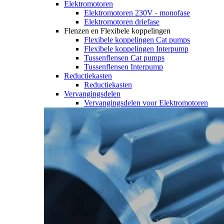
Elektromotoren
Elektromotoren 230V - monofase
Elektromotoren driefase
Flenzen en Flexibele koppelingen
Flexibele koppelingen Cat pumps
Flexibele koppelingen Interpump
Tussenflensen Cat pumps
Tussenflensen Interpump
Reductiekasten
Reductiekasten
Vervangingsdelen
Vervangingsdelen voor Elektromotoren