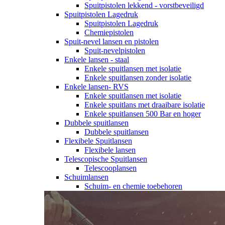
Spuitpistolen lekkend - vorstbeveiligd
Spuitpistolen Lagedruk
Spuitpistolen Lagedruk
Chemiepistolen
Spuit-nevel lansen en pistolen
Spuit-nevelpistolen
Enkele lansen - staal
Enkele spuitlansen met isolatie
Enkele spuitlansen zonder isolatie
Enkele lansen- RVS
Enkele spuitlansen met isolatie
Enkele spuitlans met draaibare isolatie
Enkele spuitlansen 500 Bar en hoger
Dubbele spuitlansen
Dubbele spuitlansen
Flexibele Spuitlansen
Flexibele lansen
Telescopische Spuitlansen
Telescooplansen
Schuimlansen
Schuim- en chemie toebehoren