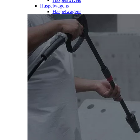
Haspelswivels
Haspelwagens
Haspelwagens