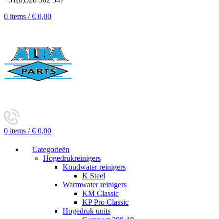
0
items
/
€
0,00
0
items
/
€
0,00
Categorieën
Hogedrukreinigers
Koudwater reinigers
K Steel
Warmwater reinigers
KM Classic
KP Pro Classic
Hogedruk units