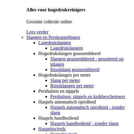
Alles voor hogedrukreinigers
Grootste collectie online
Lees verder
Slangen en Perskoppelingen
Lagedrukslangen
Lagedrukslangen
Hogedrukslangen geassembleerd
Slangen geassembleerd - gesorteerd op
inlagen
Rioolslang geassembleerd
Hogedrukslangen per meter
Slang per meter
Rioolslangen per meter
Pershulsen en nippels
Pershulsen, nippels en knikbeschermers
Haspels automatisch oprollend
Haspels automatisch oprollend - zonder
slang
Haspels handbediend
Haspels handbediend - zonder slang
Haspelswivels