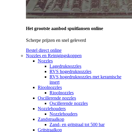
Het grootste aanbod spuitlansen online
Scherpe prijzen en snel geleverd
Bestel direct online
Nozzles en Reinigingskoppen
Nozzles
Lagedruknozzles
RVS hogedruknozzles
RVS hogedruknozzles met keramische
insert
Rioolnozzles
Rioolnozzles
Oscillerende nozzles
Oscillerende nozzles
Nozzlehouders
Nozzlehouders
Zandstraalkop
Zand- en gritstraal tot 500 bar
Gritstraalkop