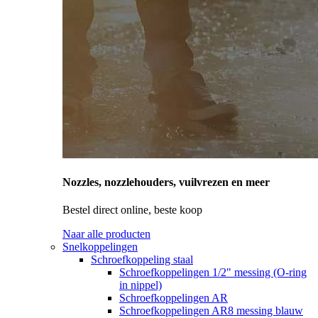
Nozzles, nozzlehouders, vuilvrezen en meer
Bestel direct online, beste koop
Naar alle producten
Snelkoppelingen
Schroefkoppeling staal
Schroefkoppelingen 1/2" messing (O-ring
in nippel)
Schroefkoppelingen AR
Schroefkoppelingen AR8 messing blauw