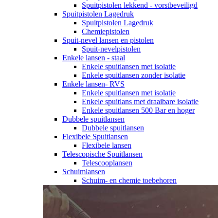
Spuitpistolen lekkend - vorstbeveiligd
Spuitpistolen Lagedruk
Spuitpistolen Lagedruk
Chemiepistolen
Spuit-nevel lansen en pistolen
Spuit-nevelpistolen
Enkele lansen - staal
Enkele spuitlansen met isolatie
Enkele spuitlansen zonder isolatie
Enkele lansen- RVS
Enkele spuitlansen met isolatie
Enkele spuitlans met draaibare isolatie
Enkele spuitlansen 500 Bar en hoger
Dubbele spuitlansen
Dubbele spuitlansen
Flexibele Spuitlansen
Flexibele lansen
Telescopische Spuitlansen
Telescooplansen
Schuimlansen
Schuim- en chemie toebehoren