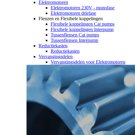
Elektromotoren
Elektromotoren 230V - monofase
Elektromotoren driefase
Flenzen en Flexibele koppelingen
Flexibele koppelingen Cat pumps
Flexibele koppelingen Interpump
Tussenflensen Cat pumps
Tussenflensen Interpump
Reductiekasten
Reductiekasten
Vervangingsdelen
Vervangingsdelen voor Elektromotoren