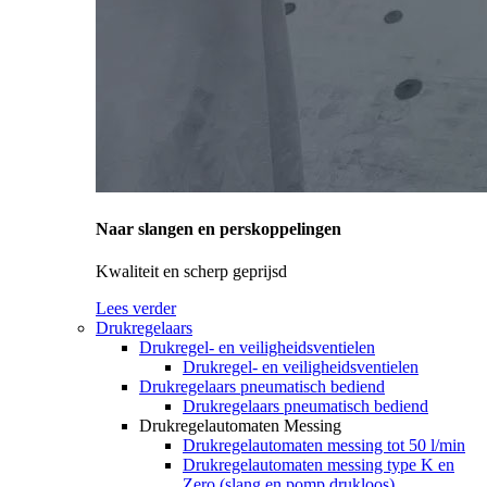
Naar slangen en perskoppelingen
Kwaliteit en scherp geprijsd
Lees verder
Drukregelaars
Drukregel- en veiligheidsventielen
Drukregel- en veiligheidsventielen
Drukregelaars pneumatisch bediend
Drukregelaars pneumatisch bediend
Drukregelautomaten Messing
Drukregelautomaten messing tot 50 l/min
Drukregelautomaten messing type K en
Zero (slang en pomp drukloos)