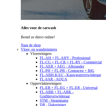
Alles voor de carwash
Bestel ze direct online!
Naar de shop
Vloer- en wandreinigers
Vloerreinigers
FL-AH + FL-AHY - Professional
FL-CG + FL-CR + FL-RY - Commercial
FL-AER + AEG - Allrounder
FL-PH + FL-PB - Contractor + BIG
FL-ABH-KAU - Kauwgomverwijderaar
FL-SAR - AQUA
Oppervlaktereinigers
FL-EB + FL-EG + FL-ER - Universal
FL-ABB + FL-ABK -
Grafitieverwijderaar
STM - Steaminator
DR - Dakreiniger