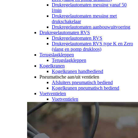
Drukregelautomaten messing vanaf 50
l/min
Drukregelautomaten messing met
drukschakelaar
Drukregelautomaten aanbouwuitvoering
Drukregelautomaten RVS
Drukregelautomaten RVS
Drukregelautomaten RVS type K en Zero
(slang en pomp drukloos)
Terugslagkleppen
Terugslagkleppen
Kogelkranen
Kogelkranen handbediend
Pneumatische aan/uit ventielen
Afsluiters pneumatisch bediend
Kogelkranen pneumatisch bediend
Voetventielen
Voetventielen