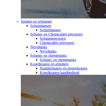
Spuiten en schuimen
Schuimlansen
Schuimlansen
Schuim- en Chemicaliën injectoren
Schuiminjectoren
Chemicaliën injectoren
Neveltanks
Neveltanks
Schuim- en chemietanks
Schuim- en chemietanks
Kogelkranen en afsluiters
Naaldafsluiters en doseerkranen
Kogelkranen handbediend