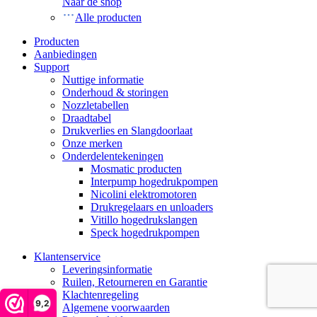
Naar de shop
Alle producten
Producten
Aanbiedingen
Support
Nuttige informatie
Onderhoud & storingen
Nozzletabellen
Draadtabel
Drukverlies en Slangdoorlaat
Onze merken
Onderdelentekeningen
Mosmatic producten
Interpump hogedrukpompen
Nicolini elektromotoren
Drukregelaars en unloaders
Vitillo hogedrukslangen
Speck hogedrukpompen
Klantenservice
Leveringsinformatie
Ruilen, Retourneren en Garantie
Klachtenregeling
9,2
Algemene voorwaarden