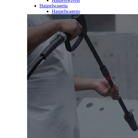
Haspelswivels
Haspelwagens
Haspelwagens