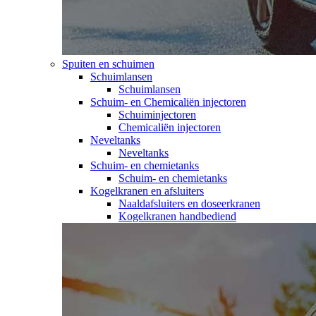
Spuiten en schuimen
Schuimlansen
Schuimlansen
Schuim- en Chemicaliën injectoren
Schuiminjectoren
Chemicaliën injectoren
Neveltanks
Neveltanks
Schuim- en chemietanks
Schuim- en chemietanks
Kogelkranen en afsluiters
Naaldafsluiters en doseerkranen
Kogelkranen handbediend