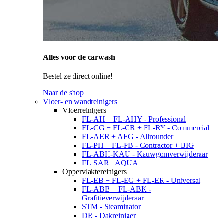
Alles voor de carwash
Bestel ze direct online!
Naar de shop
Vloer- en wandreinigers
Vloerreinigers
FL-AH + FL-AHY - Professional
FL-CG + FL-CR + FL-RY - Commercial
FL-AER + AEG - Allrounder
FL-PH + FL-PB - Contractor + BIG
FL-ABH-KAU - Kauwgomverwijderaar
FL-SAR - AQUA
Oppervlaktereinigers
FL-EB + FL-EG + FL-ER - Universal
FL-ABB + FL-ABK -
Grafitieverwijderaar
STM - Steaminator
DR - Dakreiniger