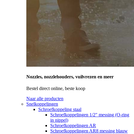
Nozzles, nozzlehouders, vuilvrezen en meer
Bestel direct online, beste koop
Naar alle producten
Snelkoppelingen
Schroefkoppeling staal
Schroefkoppelingen 1/2" messing (O-ring
in nippel)
Schroefkoppelingen AR
Schroefkoppelingen AR8 messing blauw