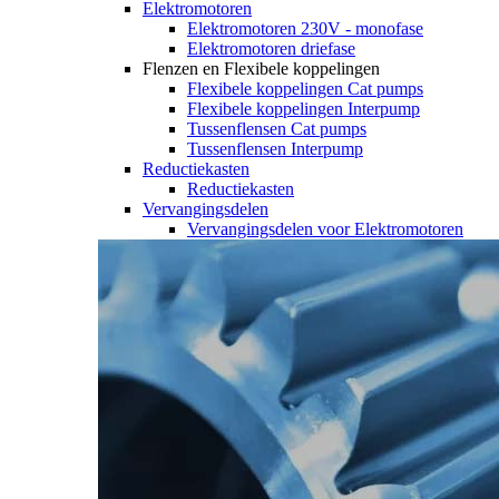
Elektromotoren
Elektromotoren 230V - monofase
Elektromotoren driefase
Flenzen en Flexibele koppelingen
Flexibele koppelingen Cat pumps
Flexibele koppelingen Interpump
Tussenflensen Cat pumps
Tussenflensen Interpump
Reductiekasten
Reductiekasten
Vervangingsdelen
Vervangingsdelen voor Elektromotoren