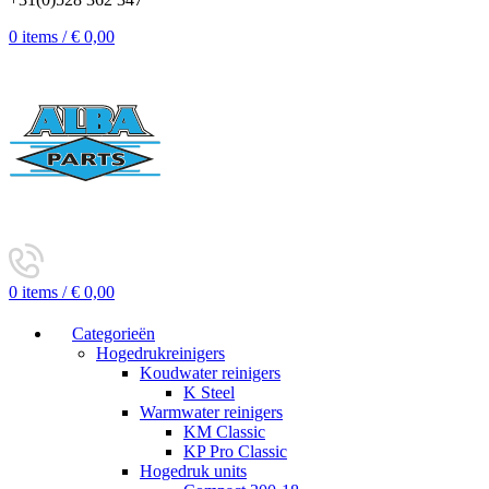
0
items
/
€
0,00
0
items
/
€
0,00
Categorieën
Hogedrukreinigers
Koudwater reinigers
K Steel
Warmwater reinigers
KM Classic
KP Pro Classic
Hogedruk units