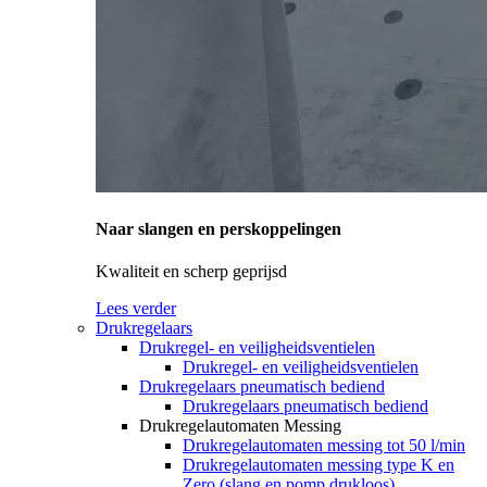
Naar slangen en perskoppelingen
Kwaliteit en scherp geprijsd
Lees verder
Drukregelaars
Drukregel- en veiligheidsventielen
Drukregel- en veiligheidsventielen
Drukregelaars pneumatisch bediend
Drukregelaars pneumatisch bediend
Drukregelautomaten Messing
Drukregelautomaten messing tot 50 l/min
Drukregelautomaten messing type K en
Zero (slang en pomp drukloos)