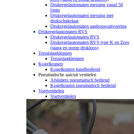
Drukregelautomaten messing vanaf 50
l/min
Drukregelautomaten messing met
drukschakelaar
Drukregelautomaten aanbouwuitvoering
Drukregelautomaten RVS
Drukregelautomaten RVS
Drukregelautomaten RVS type K en Zero
(slang en pomp drukloos)
Terugslagkleppen
Terugslagkleppen
Kogelkranen
Kogelkranen handbediend
Pneumatische aan/uit ventielen
Afsluiters pneumatisch bediend
Kogelkranen pneumatisch bediend
Voetventielen
Voetventielen