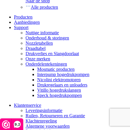
Naar de shop
Alle producten
Producten
Aanbiedingen
Support
Nuttige informatie
Onderhoud & storingen
Nozzletabellen
Draadtabel
Drukverlies en Slangdoorlaat
Onze merken
Onderdelentekeningen
Mosmatic producten
Interpump hogedrukpompen
Nicolini elektromotoren
Drukregelaars en unloaders
Vitillo hogedrukslangen
Speck hogedrukpompen
Klantenservice
Leveringsinformatie
Ruilen, Retourneren en Garantie
Klachtenregeling
9,2
Algemene voorwaarden