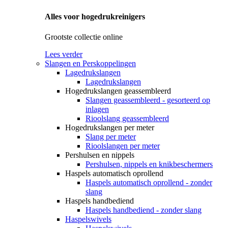
Alles voor hogedrukreinigers
Grootste collectie online
Lees verder
Slangen en Perskoppelingen
Lagedrukslangen
Lagedrukslangen
Hogedrukslangen geassembleerd
Slangen geassembleerd - gesorteerd op
inlagen
Rioolslang geassembleerd
Hogedrukslangen per meter
Slang per meter
Rioolslangen per meter
Pershulsen en nippels
Pershulsen, nippels en knikbeschermers
Haspels automatisch oprollend
Haspels automatisch oprollend - zonder
slang
Haspels handbediend
Haspels handbediend - zonder slang
Haspelswivels