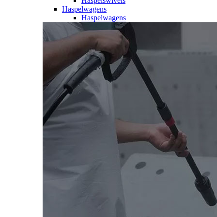
Haspelswivels
Haspelwagens
Haspelwagens