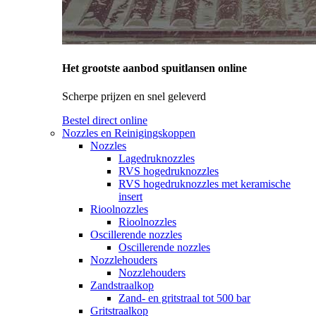
Het grootste aanbod spuitlansen online
Scherpe prijzen en snel geleverd
Bestel direct online
Nozzles en Reinigingskoppen
Nozzles
Lagedruknozzles
RVS hogedruknozzles
RVS hogedruknozzles met keramische
insert
Rioolnozzles
Rioolnozzles
Oscillerende nozzles
Oscillerende nozzles
Nozzlehouders
Nozzlehouders
Zandstraalkop
Zand- en gritstraal tot 500 bar
Gritstraalkop