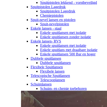
Spuitpistolen lekkend - vorstbeveiligd
Spuitpistolen Lagedruk
Spuitpistolen Lagedruk
Chemiepistolen
Spuit-nevel lansen en pistolen
Spuit-nevelpistolen
Enkele lansen - staal
Enkele spuitlansen met isolatie
Enkele spuitlansen zonder isolatie
Enkele lansen- RVS
Enkele spuitlansen met isolatie
Enkele spuitlans met draaibare isolatie
Enkele spuitlansen 500 Bar en hoger
Dubbele spuitlansen
Dubbele spuitlansen
Flexibele Spuitlansen
Flexibele lansen
Telescopische Spuitlansen
Telescooplansen
Schuimlansen
Schuim- en chemie toebehoren