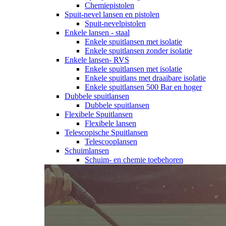
Chemiepistolen
Spuit-nevel lansen en pistolen
Spuit-nevelpistolen
Enkele lansen - staal
Enkele spuitlansen met isolatie
Enkele spuitlansen zonder isolatie
Enkele lansen- RVS
Enkele spuitlansen met isolatie
Enkele spuitlans met draaibare isolatie
Enkele spuitlansen 500 Bar en hoger
Dubbele spuitlansen
Dubbele spuitlansen
Flexibele Spuitlansen
Flexibele lansen
Telescopische Spuitlansen
Telescooplansen
Schuimlansen
Schuim- en chemie toebehoren