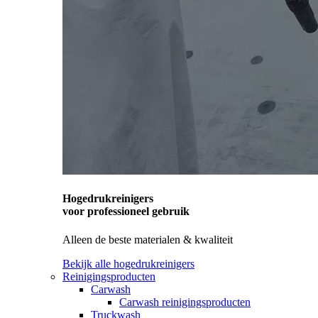
Hogedrukreinigers
voor professioneel gebruik
Alleen de beste materialen & kwaliteit
Bekijk alle hogedrukreinigers
Reinigingsproducten
Carwash
Carwash reinigingsproducten
Truckwash