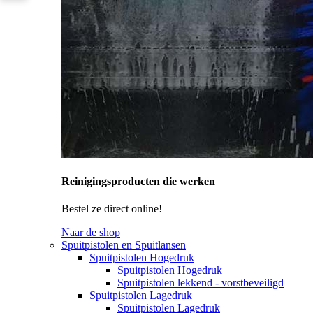
Reinigingsproducten die werken
Bestel ze direct online!
Naar de shop
Spuitpistolen en Spuitlansen
Spuitpistolen Hogedruk
Spuitpistolen Hogedruk
Spuitpistolen lekkend - vorstbeveiligd
Spuitpistolen Lagedruk
Spuitpistolen Lagedruk