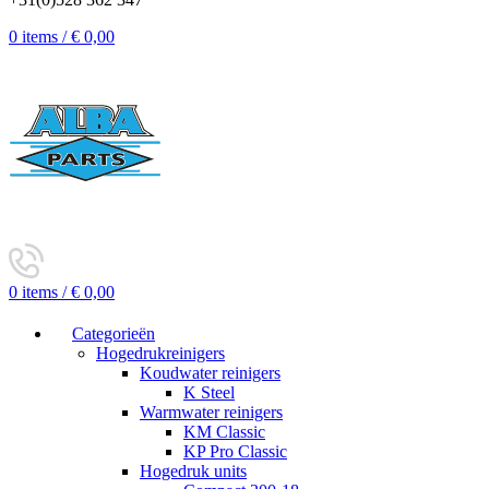
0
items
/
€
0,00
0
items
/
€
0,00
Categorieën
Hogedrukreinigers
Koudwater reinigers
K Steel
Warmwater reinigers
KM Classic
KP Pro Classic
Hogedruk units