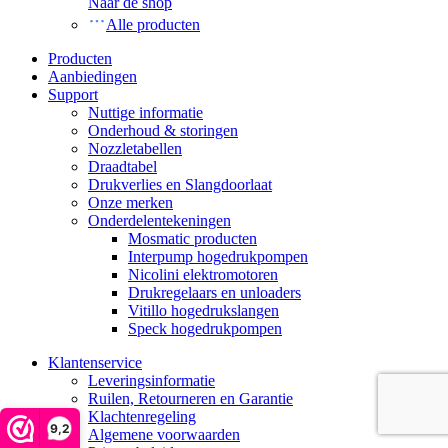
Naar de shop
Alle producten
Producten
Aanbiedingen
Support
Nuttige informatie
Onderhoud & storingen
Nozzletabellen
Draadtabel
Drukverlies en Slangdoorlaat
Onze merken
Onderdelentekeningen
Mosmatic producten
Interpump hogedrukpompen
Nicolini elektromotoren
Drukregelaars en unloaders
Vitillo hogedrukslangen
Speck hogedrukpompen
Klantenservice
Leveringsinformatie
Ruilen, Retourneren en Garantie
Klachtenregeling
9,2
Algemene voorwaarden