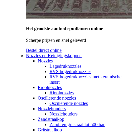
Het grootste aanbod spuitlansen online
Scherpe prijzen en snel geleverd
Bestel direct online
Nozzles en Reinigingskoppen
Nozzles
Lagedruknozzles
RVS hogedruknozzles
RVS hogedruknozzles met keramische
insert
Rioolnozzles
Rioolnozzles
Oscillerende nozzles
Oscillerende nozzles
Nozzlehouders
Nozzlehouders
Zandstraalkop
Zand- en gritstraal tot 500 bar
Gritstraalkop