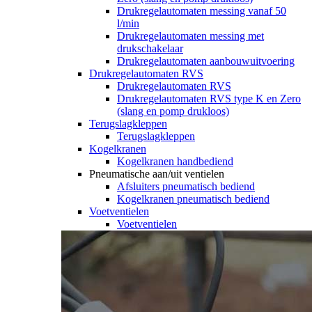
Drukregelautomaten messing vanaf 50
l/min
Drukregelautomaten messing met
drukschakelaar
Drukregelautomaten aanbouwuitvoering
Drukregelautomaten RVS
Drukregelautomaten RVS
Drukregelautomaten RVS type K en Zero
(slang en pomp drukloos)
Terugslagkleppen
Terugslagkleppen
Kogelkranen
Kogelkranen handbediend
Pneumatische aan/uit ventielen
Afsluiters pneumatisch bediend
Kogelkranen pneumatisch bediend
Voetventielen
Voetventielen