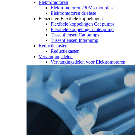
Elektromotoren
Elektromotoren 230V - monofase
Elektromotoren driefase
Flenzen en Flexibele koppelingen
Flexibele koppelingen Cat pumps
Flexibele koppelingen Interpump
Tussenflensen Cat pumps
Tussenflensen Interpump
Reductiekasten
Reductiekasten
Vervangingsdelen
Vervangingsdelen voor Elektromotoren