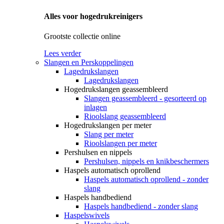
Alles voor hogedrukreinigers
Grootste collectie online
Lees verder
Slangen en Perskoppelingen
Lagedrukslangen
Lagedrukslangen
Hogedrukslangen geassembleerd
Slangen geassembleerd - gesorteerd op
inlagen
Rioolslang geassembleerd
Hogedrukslangen per meter
Slang per meter
Rioolslangen per meter
Pershulsen en nippels
Pershulsen, nippels en knikbeschermers
Haspels automatisch oprollend
Haspels automatisch oprollend - zonder
slang
Haspels handbediend
Haspels handbediend - zonder slang
Haspelswivels