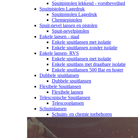
Spuitpistolen lekkend - vorstbeveiligd
Spuitpistolen Lagedruk
Spuitpistolen Lagedruk
Chemiepistolen
Spuit-nevel lansen en pistolen
Spuit-nevelpistolen
Enkele lansen - staal
Enkele spuitlansen met isolatie
Enkele spuitlansen zonder isolatie
Enkele lansen- RVS
Enkele spuitlansen met isolatie
Enkele spuitlans met draaibare isolatie
Enkele spuitlansen 500 Bar en hoger
Dubbele spuitlansen
Dubbele spuitlansen
Flexibele Spuitlansen
Flexibele lansen
Telescopische Spuitlansen
Telescooplansen
Schuimlansen
Schuim- en chemie toebehoren