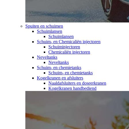
Spuiten en schuimen
Schuimlansen
Schuimlansen
Schuim- en Chemicaliën injectoren
Schuiminjectoren
Chemicaliën injectoren
Neveltanks
Neveltanks
Schuim- en chemietanks
Schuim- en chemietanks
Kogelkranen en afsluiters
Naaldafsluiters en doseerkranen
Kogelkranen handbediend