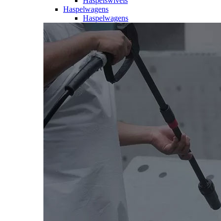
Haspelswivels
Haspelwagens
Haspelwagens