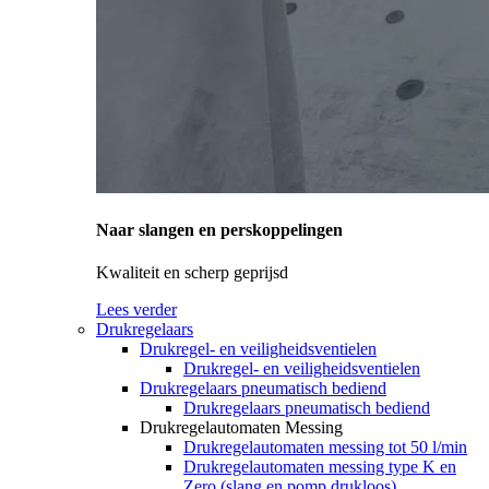
Naar slangen en perskoppelingen
Kwaliteit en scherp geprijsd
Lees verder
Drukregelaars
Drukregel- en veiligheidsventielen
Drukregel- en veiligheidsventielen
Drukregelaars pneumatisch bediend
Drukregelaars pneumatisch bediend
Drukregelautomaten Messing
Drukregelautomaten messing tot 50 l/min
Drukregelautomaten messing type K en
Zero (slang en pomp drukloos)