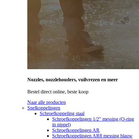
Nozzles, nozzlehouders, vuilvrezen en meer
Bestel direct online, beste koop
Naar alle producten
Snelkoppelingen
Schroefkoppeling staal
Schroefkoppelingen 1/2" messing (O-ring
in nippel)
Schroefkoppelingen AR
Schroefkoppelingen AR8 messing blauw