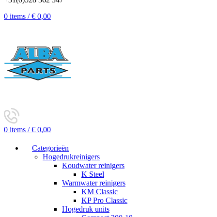
0
items
/
€
0,00
0
items
/
€
0,00
Categorieën
Hogedrukreinigers
Koudwater reinigers
K Steel
Warmwater reinigers
KM Classic
KP Pro Classic
Hogedruk units