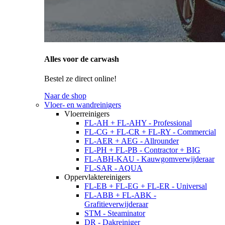
Alles voor de carwash
Bestel ze direct online!
Naar de shop
Vloer- en wandreinigers
Vloerreinigers
FL-AH + FL-AHY - Professional
FL-CG + FL-CR + FL-RY - Commercial
FL-AER + AEG - Allrounder
FL-PH + FL-PB - Contractor + BIG
FL-ABH-KAU - Kauwgomverwijderaar
FL-SAR - AQUA
Oppervlaktereinigers
FL-EB + FL-EG + FL-ER - Universal
FL-ABB + FL-ABK -
Grafitieverwijderaar
STM - Steaminator
DR - Dakreiniger