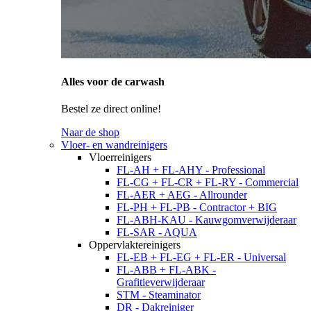
Alles voor de carwash
Bestel ze direct online!
Naar de shop
Vloer- en wandreinigers
Vloerreinigers
FL-AH + FL-AHY - Professional
FL-CG + FL-CR + FL-RY - Commercial
FL-AER + AEG - Allrounder
FL-PH + FL-PB - Contractor + BIG
FL-ABH-KAU - Kauwgomverwijderaar
FL-SAR - AQUA
Oppervlaktereinigers
FL-EB + FL-EG + FL-ER - Universal
FL-ABB + FL-ABK -
Grafitieverwijderaar
STM - Steaminator
DR - Dakreiniger