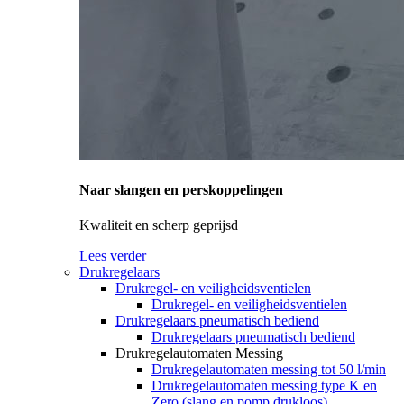
Naar slangen en perskoppelingen
Kwaliteit en scherp geprijsd
Lees verder
Drukregelaars
Drukregel- en veiligheidsventielen
Drukregel- en veiligheidsventielen
Drukregelaars pneumatisch bediend
Drukregelaars pneumatisch bediend
Drukregelautomaten Messing
Drukregelautomaten messing tot 50 l/min
Drukregelautomaten messing type K en
Zero (slang en pomp drukloos)