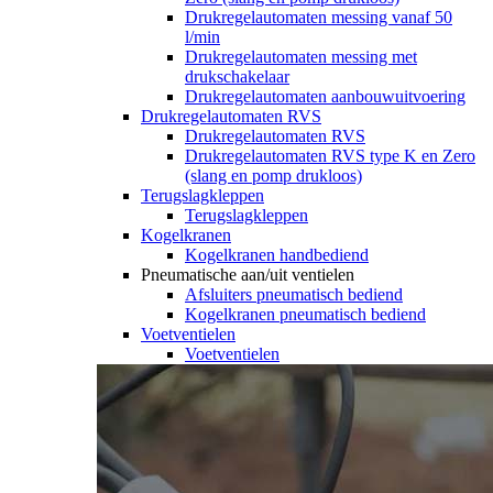
Drukregelautomaten messing vanaf 50
l/min
Drukregelautomaten messing met
drukschakelaar
Drukregelautomaten aanbouwuitvoering
Drukregelautomaten RVS
Drukregelautomaten RVS
Drukregelautomaten RVS type K en Zero
(slang en pomp drukloos)
Terugslagkleppen
Terugslagkleppen
Kogelkranen
Kogelkranen handbediend
Pneumatische aan/uit ventielen
Afsluiters pneumatisch bediend
Kogelkranen pneumatisch bediend
Voetventielen
Voetventielen