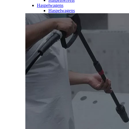
Haspelswivels
Haspelwagens
Haspelwagens