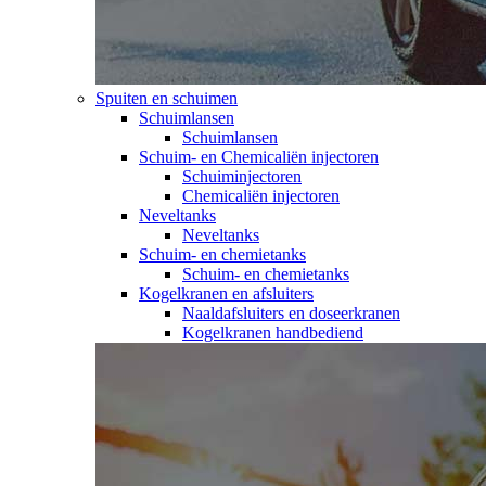
Spuiten en schuimen
Schuimlansen
Schuimlansen
Schuim- en Chemicaliën injectoren
Schuiminjectoren
Chemicaliën injectoren
Neveltanks
Neveltanks
Schuim- en chemietanks
Schuim- en chemietanks
Kogelkranen en afsluiters
Naaldafsluiters en doseerkranen
Kogelkranen handbediend