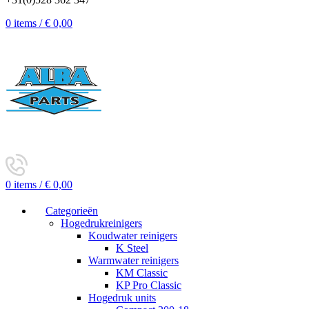
0
items
/
€
0,00
0
items
/
€
0,00
Categorieën
Hogedrukreinigers
Koudwater reinigers
K Steel
Warmwater reinigers
KM Classic
KP Pro Classic
Hogedruk units