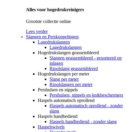
Alles voor hogedrukreinigers
Grootste collectie online
Lees verder
Slangen en Perskoppelingen
Lagedrukslangen
Lagedrukslangen
Hogedrukslangen geassembleerd
Slangen geassembleerd - gesorteerd op
inlagen
Rioolslang geassembleerd
Hogedrukslangen per meter
Slang per meter
Rioolslangen per meter
Pershulsen en nippels
Pershulsen, nippels en knikbeschermers
Haspels automatisch oprollend
Haspels automatisch oprollend - zonder
slang
Haspels handbediend
Haspels handbediend - zonder slang
Haspelswivels