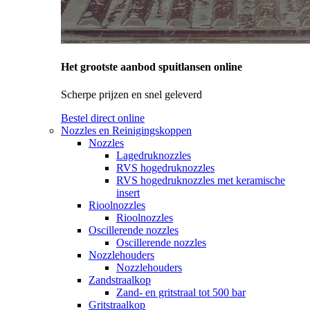
Het grootste aanbod spuitlansen online
Scherpe prijzen en snel geleverd
Bestel direct online
Nozzles en Reinigingskoppen
Nozzles
Lagedruknozzles
RVS hogedruknozzles
RVS hogedruknozzles met keramische
insert
Rioolnozzles
Rioolnozzles
Oscillerende nozzles
Oscillerende nozzles
Nozzlehouders
Nozzlehouders
Zandstraalkop
Zand- en gritstraal tot 500 bar
Gritstraalkop