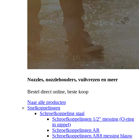
Nozzles, nozzlehouders, vuilvrezen en meer
Bestel direct online, beste koop
Naar alle producten
Snelkoppelingen
Schroefkoppeling staal
Schroefkoppelingen 1/2" messing (O-ring
in nippel)
Schroefkoppelingen AR
Schroefkoppelingen AR8 messing blauw