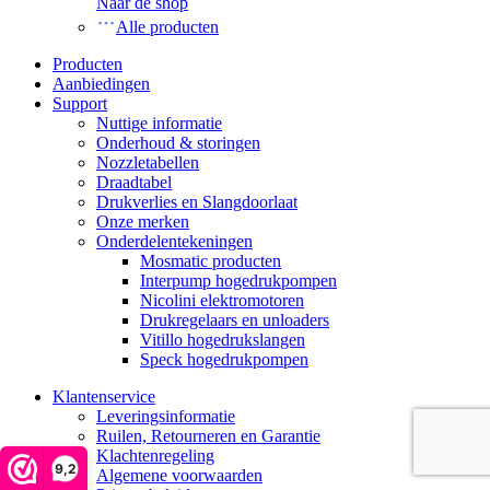
Naar de shop
Alle producten
Producten
Aanbiedingen
Support
Nuttige informatie
Onderhoud & storingen
Nozzletabellen
Draadtabel
Drukverlies en Slangdoorlaat
Onze merken
Onderdelentekeningen
Mosmatic producten
Interpump hogedrukpompen
Nicolini elektromotoren
Drukregelaars en unloaders
Vitillo hogedrukslangen
Speck hogedrukpompen
Klantenservice
Leveringsinformatie
Ruilen, Retourneren en Garantie
Klachtenregeling
9,2
Algemene voorwaarden