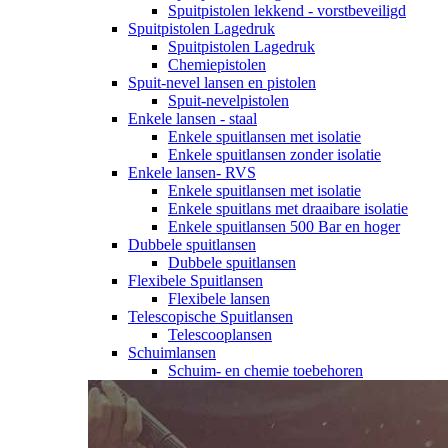
Spuitpistolen lekkend - vorstbeveiligd
Spuitpistolen Lagedruk
Spuitpistolen Lagedruk
Chemiepistolen
Spuit-nevel lansen en pistolen
Spuit-nevelpistolen
Enkele lansen - staal
Enkele spuitlansen met isolatie
Enkele spuitlansen zonder isolatie
Enkele lansen- RVS
Enkele spuitlansen met isolatie
Enkele spuitlans met draaibare isolatie
Enkele spuitlansen 500 Bar en hoger
Dubbele spuitlansen
Dubbele spuitlansen
Flexibele Spuitlansen
Flexibele lansen
Telescopische Spuitlansen
Telescooplansen
Schuimlansen
Schuim- en chemie toebehoren