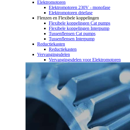
Elektromotoren
Elektromotoren 230V - monofase
Elektromotoren driefase
Flenzen en Flexibele koppelingen
Flexibele koppelingen Cat pumps
Flexibele koppelingen Interpump
Tussenflensen Cat pumps
Tussenflensen Interpump
Reductiekasten
Reductiekasten
Vervangingsdelen
Vervangingsdelen voor Elektromotoren