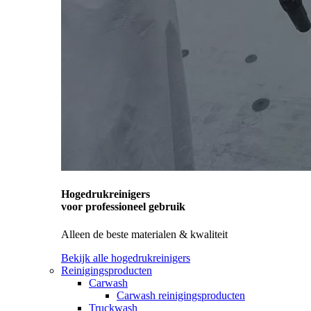
Hogedrukreinigers
voor professioneel gebruik
Alleen de beste materialen & kwaliteit
Bekijk alle hogedrukreinigers
Reinigingsproducten
Carwash
Carwash reinigingsproducten
Truckwash