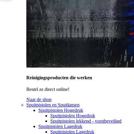
Reinigingsproducten die werken
Bestel ze direct online!
Naar de shop
Spuitpistolen en Spuitlansen
Spuitpistolen Hogedruk
Spuitpistolen Hogedruk
Spuitpistolen lekkend - vorstbeveiligd
Spuitpistolen Lagedruk
Spuitpistolen Lagedruk