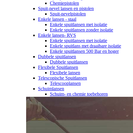
Chemiepistolen
Spuit-nevel lansen en pistolen
Spuit-nevelpistolen
Enkele lansen - staal
Enkele spuitlansen met isolatie
Enkele spuitlansen zonder isolatie
Enkele lansen- RVS
Enkele spuitlansen met isolatie
Enkele spuitlans met draaibare isolatie
Enkele spuitlansen 500 Bar en hoger
Dubbele spuitlansen
Dubbele spuitlansen
Flexibele Spuitlansen
Flexibele lansen
Telescopische Spuitlansen
Telescooplansen
Schuimlansen
Schuim- en chemie toebehoren