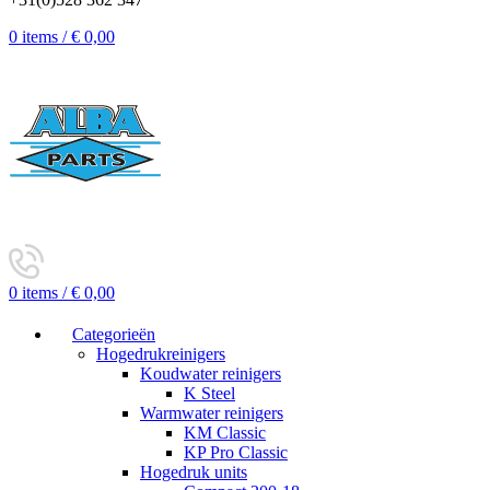
0
items
/
€
0,00
0
items
/
€
0,00
Categorieën
Hogedrukreinigers
Koudwater reinigers
K Steel
Warmwater reinigers
KM Classic
KP Pro Classic
Hogedruk units