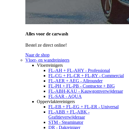
Alles voor de carwash
Bestel ze direct online!
Naar de shop
Vloer- en wandreinigers
Vloerreinigers
FL-AH + FL-AHY - Professional
FL-CG + FL-CR + FL-RY - Commercial
FL-AER + AEG - Allrounder
FL-PH + FL-PB - Contractor + BIG
FL-ABH-KAU - Kauwgomverwijderaar
FL-SAR - AQUA
Oppervlaktereinigers
FL-EB + FL-EG + FL-ER - Universal
FL-ABB + FL-ABK -
Grafitieverwijderaar
STM - Steaminator
DR - Dakreiniger