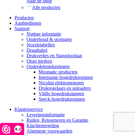
Naar de shop
Alle producten
Producten
Aanbiedingen
Support
Nuttige informatie
Onderhoud & storingen
Nozzletabellen
Draadtabel
Drukverlies en Slangdoorlaat
Onze merken
Onderdelentekeningen
Mosmatic producten
Interpump hogedrukpompen
Nicolini elektromotoren
Drukregelaars en unloaders
Vitillo hogedrukslangen
Speck hogedrukpompen
Klantenservice
Leveringsinformatie
Ruilen, Retourneren en Garantie
Klachtenregeling
9,2
Algemene voorwaarden