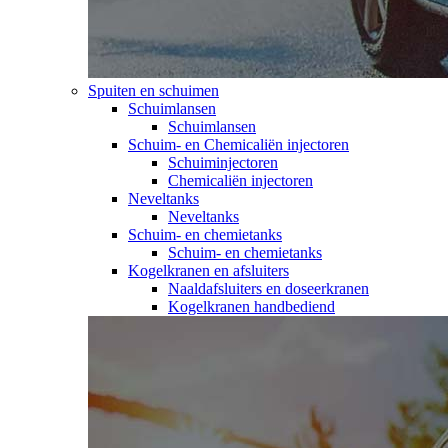
Spuiten en schuimen
Schuimlansen
Schuimlansen
Schuim- en Chemicaliën injectoren
Schuiminjectoren
Chemicaliën injectoren
Neveltanks
Neveltanks
Schuim- en chemietanks
Schuim- en chemietanks
Kogelkranen en afsluiters
Naaldafsluiters en doseerkranen
Kogelkranen handbediend