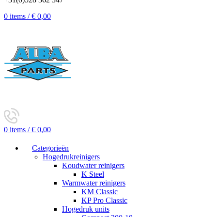
0
items
/
€
0,00
0
items
/
€
0,00
Categorieën
Hogedrukreinigers
Koudwater reinigers
K Steel
Warmwater reinigers
KM Classic
KP Pro Classic
Hogedruk units