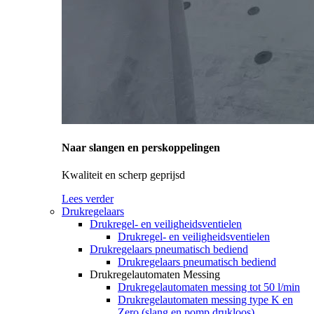
Naar slangen en perskoppelingen
Kwaliteit en scherp geprijsd
Lees verder
Drukregelaars
Drukregel- en veiligheidsventielen
Drukregel- en veiligheidsventielen
Drukregelaars pneumatisch bediend
Drukregelaars pneumatisch bediend
Drukregelautomaten Messing
Drukregelautomaten messing tot 50 l/min
Drukregelautomaten messing type K en
Zero (slang en pomp drukloos)