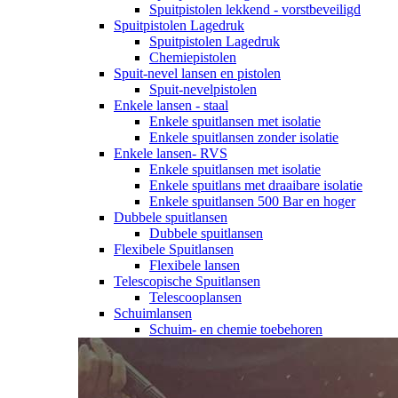
Spuitpistolen lekkend - vorstbeveiligd
Spuitpistolen Lagedruk
Spuitpistolen Lagedruk
Chemiepistolen
Spuit-nevel lansen en pistolen
Spuit-nevelpistolen
Enkele lansen - staal
Enkele spuitlansen met isolatie
Enkele spuitlansen zonder isolatie
Enkele lansen- RVS
Enkele spuitlansen met isolatie
Enkele spuitlans met draaibare isolatie
Enkele spuitlansen 500 Bar en hoger
Dubbele spuitlansen
Dubbele spuitlansen
Flexibele Spuitlansen
Flexibele lansen
Telescopische Spuitlansen
Telescooplansen
Schuimlansen
Schuim- en chemie toebehoren