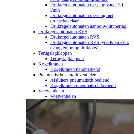
Drukregelautomaten messing vanaf 50
l/min
Drukregelautomaten messing met
drukschakelaar
Drukregelautomaten aanbouwuitvoering
Drukregelautomaten RVS
Drukregelautomaten RVS
Drukregelautomaten RVS type K en Zero
(slang en pomp drukloos)
Terugslagkleppen
Terugslagkleppen
Kogelkranen
Kogelkranen handbediend
Pneumatische aan/uit ventielen
Afsluiters pneumatisch bediend
Kogelkranen pneumatisch bediend
Voetventielen
Voetventielen