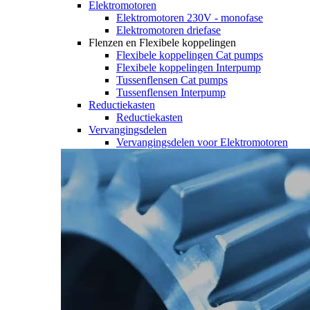
Elektromotoren
Elektromotoren 230V - monofase
Elektromotoren driefase
Flenzen en Flexibele koppelingen
Flexibele koppelingen Cat pumps
Flexibele koppelingen Interpump
Tussenflensen Cat pumps
Tussenflensen Interpump
Reductiekasten
Reductiekasten
Vervangingsdelen
Vervangingsdelen voor Elektromotoren