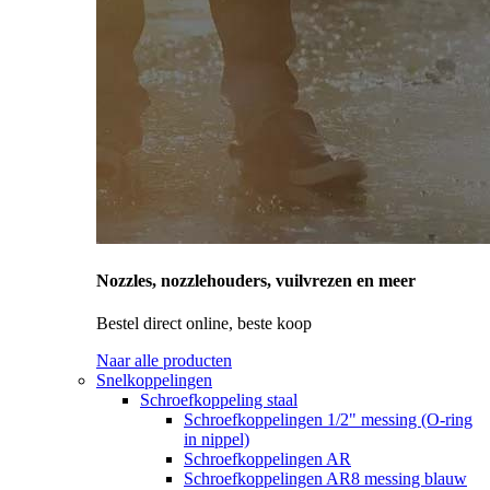
Nozzles, nozzlehouders, vuilvrezen en meer
Bestel direct online, beste koop
Naar alle producten
Snelkoppelingen
Schroefkoppeling staal
Schroefkoppelingen 1/2" messing (O-ring
in nippel)
Schroefkoppelingen AR
Schroefkoppelingen AR8 messing blauw