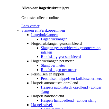
Alles voor hogedrukreinigers
Grootste collectie online
Lees verder
Slangen en Perskoppelingen
Lagedrukslangen
Lagedrukslangen
Hogedrukslangen geassembleerd
Slangen geassembleerd - gesorteerd op
inlagen
Rioolslang geassembleerd
Hogedrukslangen per meter
Slang per meter
Rioolslangen per meter
Pershulsen en nippels
Pershulsen, nippels en knikbeschermers
Haspels automatisch oprollend
Haspels automatisch oprollend - zonder
slang
Haspels handbediend
Haspels handbediend - zonder slang
Haspelswivels