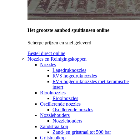
Het grootste aanbod spuitlansen online
Scherpe prijzen en snel geleverd
Bestel direct online
Nozzles en Reinigingskoppen
Nozzles
Lagedruknozzles
RVS hogedruknozzles
RVS hogedruknozzles met keramische
insert
Rioolnozzles
Rioolnozzles
Oscillerende nozzles
Oscillerende nozzles
Nozzlehouders
Nozzlehouders
Zandstraalkop
Zand- en gritstraal tot 500 bar
Gritstraalkop