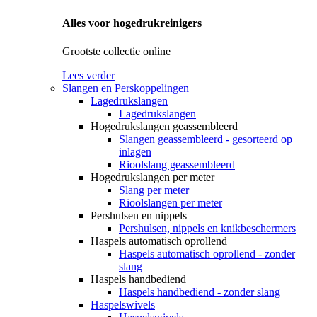
Alles voor hogedrukreinigers
Grootste collectie online
Lees verder
Slangen en Perskoppelingen
Lagedrukslangen
Lagedrukslangen
Hogedrukslangen geassembleerd
Slangen geassembleerd - gesorteerd op
inlagen
Rioolslang geassembleerd
Hogedrukslangen per meter
Slang per meter
Rioolslangen per meter
Pershulsen en nippels
Pershulsen, nippels en knikbeschermers
Haspels automatisch oprollend
Haspels automatisch oprollend - zonder
slang
Haspels handbediend
Haspels handbediend - zonder slang
Haspelswivels