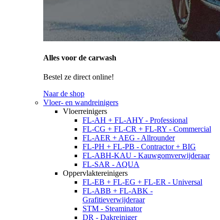
Alles voor de carwash
Bestel ze direct online!
Naar de shop
Vloer- en wandreinigers
Vloerreinigers
FL-AH + FL-AHY - Professional
FL-CG + FL-CR + FL-RY - Commercial
FL-AER + AEG - Allrounder
FL-PH + FL-PB - Contractor + BIG
FL-ABH-KAU - Kauwgomverwijderaar
FL-SAR - AQUA
Oppervlaktereinigers
FL-EB + FL-EG + FL-ER - Universal
FL-ABB + FL-ABK -
Grafitieverwijderaar
STM - Steaminator
DR - Dakreiniger