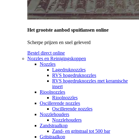
Het grootste aanbod spuitlansen online
Scherpe prijzen en snel geleverd
Bestel direct online
Nozzles en Reinigingskoppen
Nozzles
Lagedruknozzles
RVS hogedruknozzles
RVS hogedruknozzles met keramische
insert
Rioolnozzles
Rioolnozzles
Oscillerende nozzles
Oscillerende nozzles
Nozzlehouders
Nozzlehouders
Zandstraalkop
Zand- en gritstraal tot 500 bar
Gritstraalkop