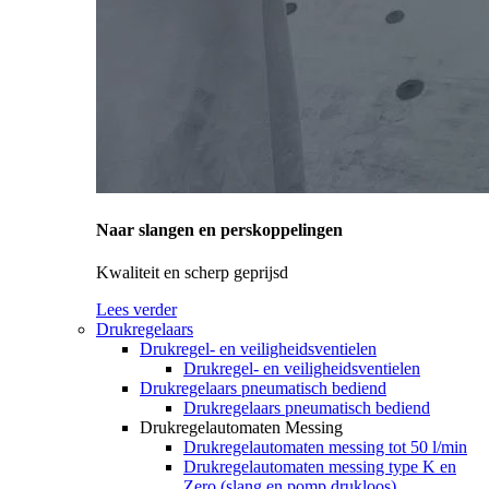
Naar slangen en perskoppelingen
Kwaliteit en scherp geprijsd
Lees verder
Drukregelaars
Drukregel- en veiligheidsventielen
Drukregel- en veiligheidsventielen
Drukregelaars pneumatisch bediend
Drukregelaars pneumatisch bediend
Drukregelautomaten Messing
Drukregelautomaten messing tot 50 l/min
Drukregelautomaten messing type K en
Zero (slang en pomp drukloos)