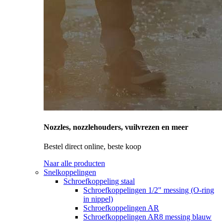
Nozzles, nozzlehouders, vuilvrezen en meer
Bestel direct online, beste koop
Naar alle producten
Snelkoppelingen
Schroefkoppeling staal
Schroefkoppelingen 1/2" messing (O-ring
in nippel)
Schroefkoppelingen AR
Schroefkoppelingen AR8 messing blauw