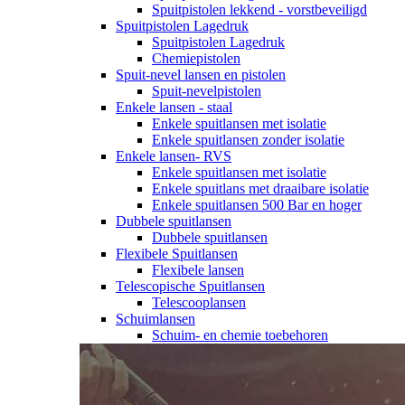
Spuitpistolen lekkend - vorstbeveiligd
Spuitpistolen Lagedruk
Spuitpistolen Lagedruk
Chemiepistolen
Spuit-nevel lansen en pistolen
Spuit-nevelpistolen
Enkele lansen - staal
Enkele spuitlansen met isolatie
Enkele spuitlansen zonder isolatie
Enkele lansen- RVS
Enkele spuitlansen met isolatie
Enkele spuitlans met draaibare isolatie
Enkele spuitlansen 500 Bar en hoger
Dubbele spuitlansen
Dubbele spuitlansen
Flexibele Spuitlansen
Flexibele lansen
Telescopische Spuitlansen
Telescooplansen
Schuimlansen
Schuim- en chemie toebehoren