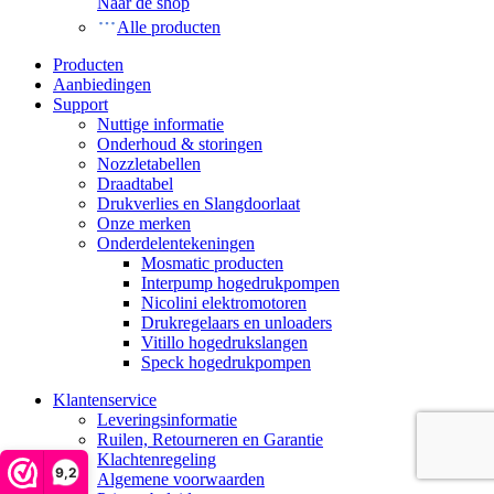
Naar de shop
Alle producten
Producten
Aanbiedingen
Support
Nuttige informatie
Onderhoud & storingen
Nozzletabellen
Draadtabel
Drukverlies en Slangdoorlaat
Onze merken
Onderdelentekeningen
Mosmatic producten
Interpump hogedrukpompen
Nicolini elektromotoren
Drukregelaars en unloaders
Vitillo hogedrukslangen
Speck hogedrukpompen
Klantenservice
Leveringsinformatie
Ruilen, Retourneren en Garantie
Klachtenregeling
9,2
Algemene voorwaarden