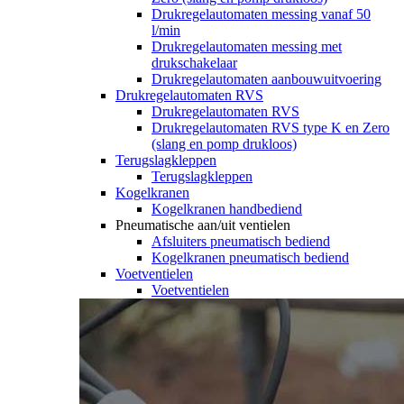
Drukregelautomaten messing vanaf 50
l/min
Drukregelautomaten messing met
drukschakelaar
Drukregelautomaten aanbouwuitvoering
Drukregelautomaten RVS
Drukregelautomaten RVS
Drukregelautomaten RVS type K en Zero
(slang en pomp drukloos)
Terugslagkleppen
Terugslagkleppen
Kogelkranen
Kogelkranen handbediend
Pneumatische aan/uit ventielen
Afsluiters pneumatisch bediend
Kogelkranen pneumatisch bediend
Voetventielen
Voetventielen