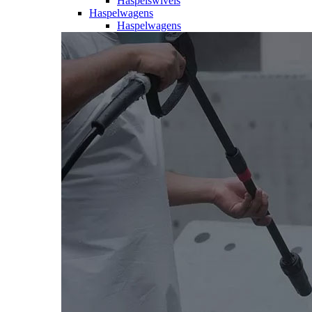
Haspelswivels
Haspelwagens
Haspelwagens