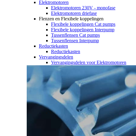
Elektromotoren
Elektromotoren 230V - monofase
Elektromotoren driefase
Flenzen en Flexibele koppelingen
Flexibele koppelingen Cat pumps
Flexibele koppelingen Interpump
Tussenflensen Cat pumps
Tussenflensen Interpump
Reductiekasten
Reductiekasten
Vervangingsdelen
Vervangingsdelen voor Elektromotoren