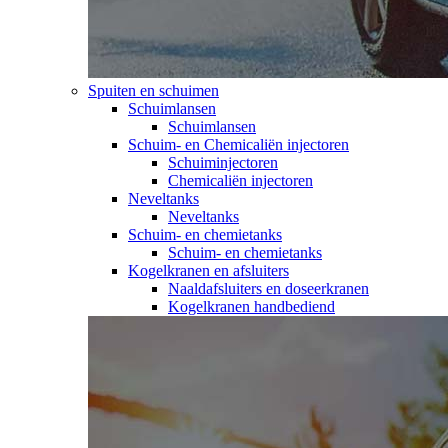
Spuiten en schuimen
Schuimlansen
Schuimlansen
Schuim- en Chemicaliën injectoren
Schuiminjectoren
Chemicaliën injectoren
Neveltanks
Neveltanks
Schuim- en chemietanks
Schuim- en chemietanks
Kogelkranen en afsluiters
Naaldafsluiters en doseerkranen
Kogelkranen handbediend