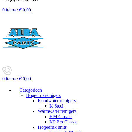
0
items
/
€
0,00
0
items
/
€
0,00
Categorieën
Hogedrukreinigers
Koudwater reinigers
K Steel
Warmwater reinigers
KM Classic
KP Pro Classic
Hogedruk units