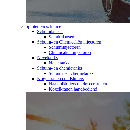
Spuiten en schuimen
Schuimlansen
Schuimlansen
Schuim- en Chemicaliën injectoren
Schuiminjectoren
Chemicaliën injectoren
Neveltanks
Neveltanks
Schuim- en chemietanks
Schuim- en chemietanks
Kogelkranen en afsluiters
Naaldafsluiters en doseerkranen
Kogelkranen handbediend