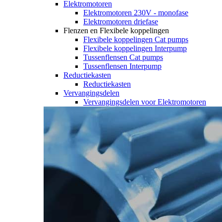
Elektromotoren
Elektromotoren 230V - monofase
Elektromotoren driefase
Flenzen en Flexibele koppelingen
Flexibele koppelingen Cat pumps
Flexibele koppelingen Interpump
Tussenflensen Cat pumps
Tussenflensen Interpump
Reductiekasten
Reductiekasten
Vervangingsdelen
Vervangingsdelen voor Elektromotoren