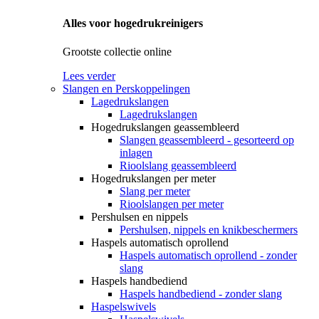
Alles voor hogedrukreinigers
Grootste collectie online
Lees verder
Slangen en Perskoppelingen
Lagedrukslangen
Lagedrukslangen
Hogedrukslangen geassembleerd
Slangen geassembleerd - gesorteerd op
inlagen
Rioolslang geassembleerd
Hogedrukslangen per meter
Slang per meter
Rioolslangen per meter
Pershulsen en nippels
Pershulsen, nippels en knikbeschermers
Haspels automatisch oprollend
Haspels automatisch oprollend - zonder
slang
Haspels handbediend
Haspels handbediend - zonder slang
Haspelswivels