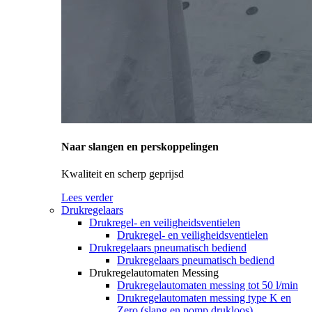
Naar slangen en perskoppelingen
Kwaliteit en scherp geprijsd
Lees verder
Drukregelaars
Drukregel- en veiligheidsventielen
Drukregel- en veiligheidsventielen
Drukregelaars pneumatisch bediend
Drukregelaars pneumatisch bediend
Drukregelautomaten Messing
Drukregelautomaten messing tot 50 l/min
Drukregelautomaten messing type K en
Zero (slang en pomp drukloos)