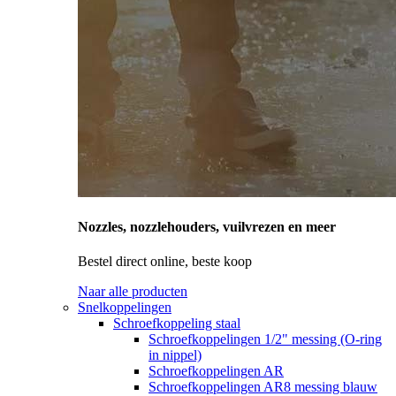
Nozzles, nozzlehouders, vuilvrezen en meer
Bestel direct online, beste koop
Naar alle producten
Snelkoppelingen
Schroefkoppeling staal
Schroefkoppelingen 1/2" messing (O-ring
in nippel)
Schroefkoppelingen AR
Schroefkoppelingen AR8 messing blauw