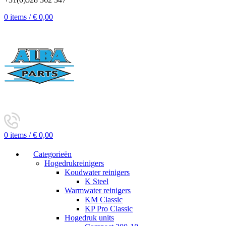
0
items
/
€
0,00
0
items
/
€
0,00
Categorieën
Hogedrukreinigers
Koudwater reinigers
K Steel
Warmwater reinigers
KM Classic
KP Pro Classic
Hogedruk units