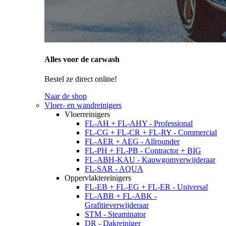
Alles voor de carwash
Bestel ze direct online!
Naar de shop
Vloer- en wandreinigers
Vloerreinigers
FL-AH + FL-AHY - Professional
FL-CG + FL-CR + FL-RY - Commercial
FL-AER + AEG - Allrounder
FL-PH + FL-PB - Contractor + BIG
FL-ABH-KAU - Kauwgomverwijderaar
FL-SAR - AQUA
Oppervlaktereinigers
FL-EB + FL-EG + FL-ER - Universal
FL-ABB + FL-ABK -
Grafitieverwijderaar
STM - Steaminator
DR - Dakreiniger