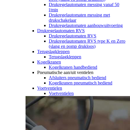
Drukregelautomaten messing vanaf 50
l/min
Drukregelautomaten messing met
drukschakelaar
Drukregelautomaten aanbouwuitvoering
Drukregelautomaten RVS
Drukregelautomaten RVS
Drukregelautomaten RVS type K en Zero
(slang en pomp drukloos)
Terugslagkleppen
Terugslagkleppen
Kogelkranen
Kogelkranen handbediend
Pneumatische aan/uit ventielen
Afsluiters pneumatisch bediend
Kogelkranen pneumatisch bediend
Voetventielen
Voetventielen