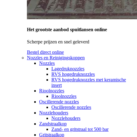
Het grootste aanbod spuitlansen online
Scherpe prijzen en snel geleverd
Bestel direct online
Nozzles en Reinigingskoppen
Nozzles
Lagedruknozzles
RVS hogedruknozzles
RVS hogedruknozzles met keramische
insert
Rioolnozzles
Rioolnozzles
Oscillerende nozzles
Oscillerende nozzles
Nozzlehouders
Nozzlehouders
Zandstraalkop
Zand- en gritstraal tot 500 bar
Gritstraalkop