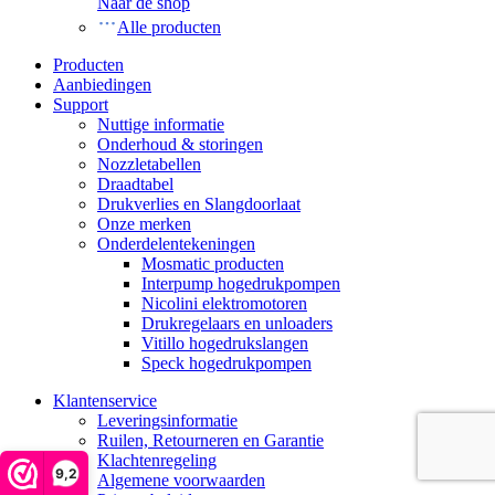
Naar de shop
Alle producten
Producten
Aanbiedingen
Support
Nuttige informatie
Onderhoud & storingen
Nozzletabellen
Draadtabel
Drukverlies en Slangdoorlaat
Onze merken
Onderdelentekeningen
Mosmatic producten
Interpump hogedrukpompen
Nicolini elektromotoren
Drukregelaars en unloaders
Vitillo hogedrukslangen
Speck hogedrukpompen
Klantenservice
Leveringsinformatie
Ruilen, Retourneren en Garantie
Klachtenregeling
9,2
Algemene voorwaarden