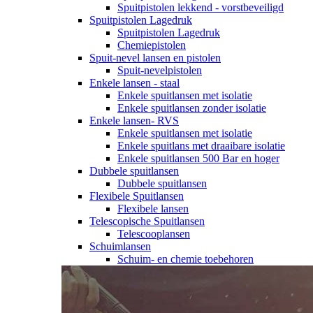
Spuitpistolen lekkend - vorstbeveiligd
Spuitpistolen Lagedruk
Spuitpistolen Lagedruk
Chemiepistolen
Spuit-nevel lansen en pistolen
Spuit-nevelpistolen
Enkele lansen - staal
Enkele spuitlansen met isolatie
Enkele spuitlansen zonder isolatie
Enkele lansen- RVS
Enkele spuitlansen met isolatie
Enkele spuitlans met draaibare isolatie
Enkele spuitlansen 500 Bar en hoger
Dubbele spuitlansen
Dubbele spuitlansen
Flexibele Spuitlansen
Flexibele lansen
Telescopische Spuitlansen
Telescooplansen
Schuimlansen
Schuim- en chemie toebehoren