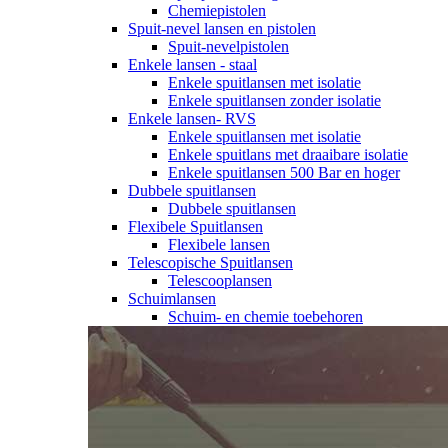
Chemiepistolen
Spuit-nevel lansen en pistolen
Spuit-nevelpistolen
Enkele lansen - staal
Enkele spuitlansen met isolatie
Enkele spuitlansen zonder isolatie
Enkele lansen- RVS
Enkele spuitlansen met isolatie
Enkele spuitlans met draaibare isolatie
Enkele spuitlansen 500 Bar en hoger
Dubbele spuitlansen
Dubbele spuitlansen
Flexibele Spuitlansen
Flexibele lansen
Telescopische Spuitlansen
Telescooplansen
Schuimlansen
Schuim- en chemie toebehoren