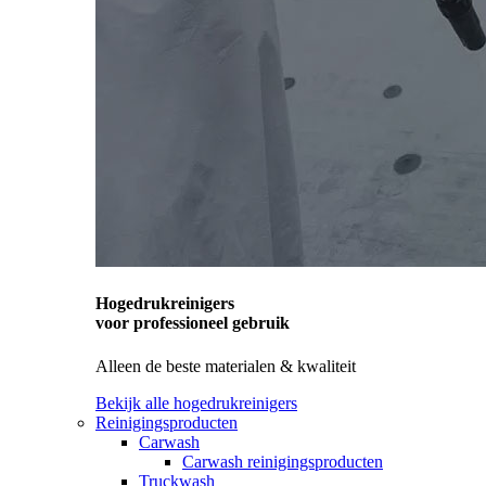
Hogedrukreinigers
voor professioneel gebruik
Alleen de beste materialen & kwaliteit
Bekijk alle hogedrukreinigers
Reinigingsproducten
Carwash
Carwash reinigingsproducten
Truckwash