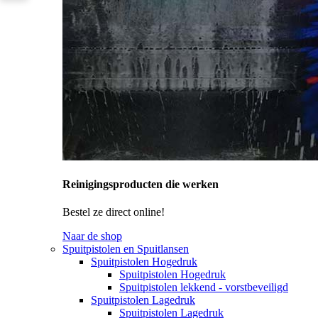
Reinigingsproducten die werken
Bestel ze direct online!
Naar de shop
Spuitpistolen en Spuitlansen
Spuitpistolen Hogedruk
Spuitpistolen Hogedruk
Spuitpistolen lekkend - vorstbeveiligd
Spuitpistolen Lagedruk
Spuitpistolen Lagedruk