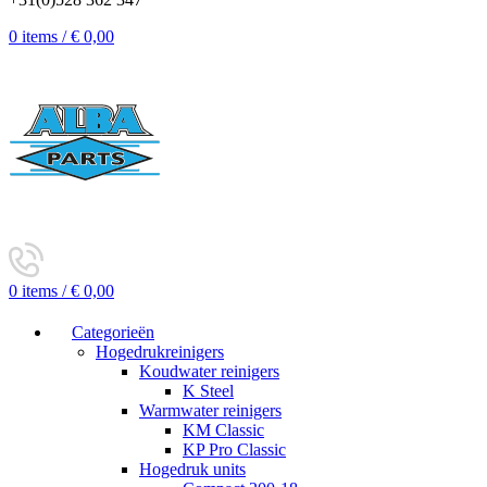
0
items
/
€
0,00
0
items
/
€
0,00
Categorieën
Hogedrukreinigers
Koudwater reinigers
K Steel
Warmwater reinigers
KM Classic
KP Pro Classic
Hogedruk units