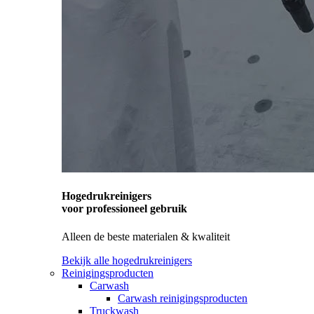
Hogedrukreinigers
voor professioneel gebruik
Alleen de beste materialen & kwaliteit
Bekijk alle hogedrukreinigers
Reinigingsproducten
Carwash
Carwash reinigingsproducten
Truckwash