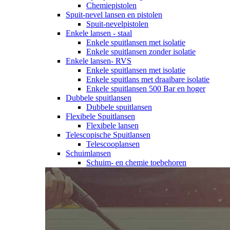
Chemiepistolen
Spuit-nevel lansen en pistolen
Spuit-nevelpistolen
Enkele lansen - staal
Enkele spuitlansen met isolatie
Enkele spuitlansen zonder isolatie
Enkele lansen- RVS
Enkele spuitlansen met isolatie
Enkele spuitlans met draaibare isolatie
Enkele spuitlansen 500 Bar en hoger
Dubbele spuitlansen
Dubbele spuitlansen
Flexibele Spuitlansen
Flexibele lansen
Telescopische Spuitlansen
Telescooplansen
Schuimlansen
Schuim- en chemie toebehoren