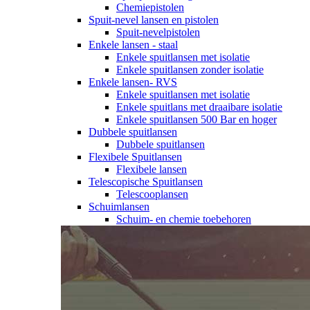
Chemiepistolen
Spuit-nevel lansen en pistolen
Spuit-nevelpistolen
Enkele lansen - staal
Enkele spuitlansen met isolatie
Enkele spuitlansen zonder isolatie
Enkele lansen- RVS
Enkele spuitlansen met isolatie
Enkele spuitlans met draaibare isolatie
Enkele spuitlansen 500 Bar en hoger
Dubbele spuitlansen
Dubbele spuitlansen
Flexibele Spuitlansen
Flexibele lansen
Telescopische Spuitlansen
Telescooplansen
Schuimlansen
Schuim- en chemie toebehoren