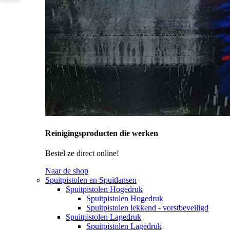
Reinigingsproducten die werken
Bestel ze direct online!
Naar de shop
Spuitpistolen en Spuitlansen
Spuitpistolen Hogedruk
Spuitpistolen Hogedruk
Spuitpistolen lekkend - vorstbeveiligd
Spuitpistolen Lagedruk
Spuitpistolen Lagedruk