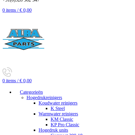
0
items
/
€
0,00
0
items
/
€
0,00
Categorieën
Hogedrukreinigers
Koudwater reinigers
K Steel
Warmwater reinigers
KM Classic
KP Pro Classic
Hogedruk units