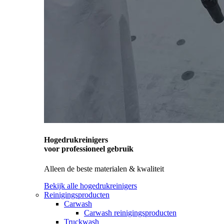
Hogedrukreinigers
voor professioneel gebruik
Alleen de beste materialen & kwaliteit
Bekijk alle hogedrukreinigers
Reinigingsproducten
Carwash
Carwash reinigingsproducten
Truckwash