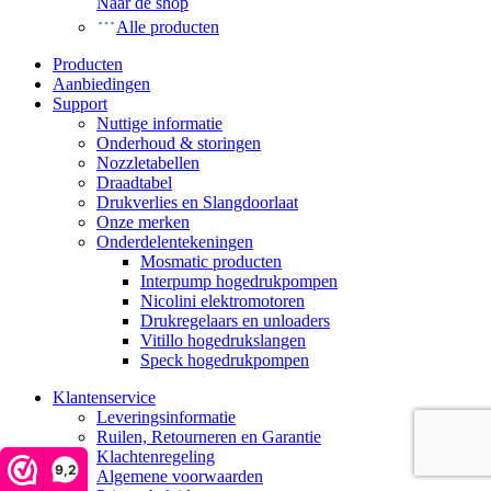
Naar de shop
Alle producten
Producten
Aanbiedingen
Support
Nuttige informatie
Onderhoud & storingen
Nozzletabellen
Draadtabel
Drukverlies en Slangdoorlaat
Onze merken
Onderdelentekeningen
Mosmatic producten
Interpump hogedrukpompen
Nicolini elektromotoren
Drukregelaars en unloaders
Vitillo hogedrukslangen
Speck hogedrukpompen
Klantenservice
Leveringsinformatie
Ruilen, Retourneren en Garantie
Klachtenregeling
9,2
Algemene voorwaarden