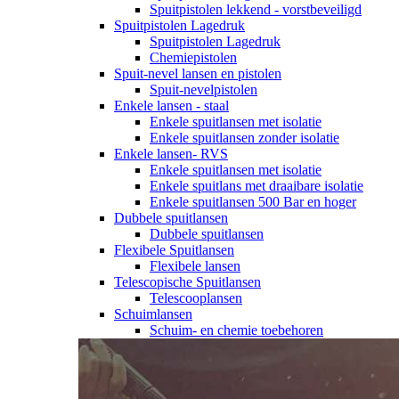
Spuitpistolen lekkend - vorstbeveiligd
Spuitpistolen Lagedruk
Spuitpistolen Lagedruk
Chemiepistolen
Spuit-nevel lansen en pistolen
Spuit-nevelpistolen
Enkele lansen - staal
Enkele spuitlansen met isolatie
Enkele spuitlansen zonder isolatie
Enkele lansen- RVS
Enkele spuitlansen met isolatie
Enkele spuitlans met draaibare isolatie
Enkele spuitlansen 500 Bar en hoger
Dubbele spuitlansen
Dubbele spuitlansen
Flexibele Spuitlansen
Flexibele lansen
Telescopische Spuitlansen
Telescooplansen
Schuimlansen
Schuim- en chemie toebehoren