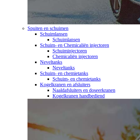
Spuiten en schuimen
Schuimlansen
Schuimlansen
Schuim- en Chemicaliën injectoren
Schuiminjectoren
Chemicaliën injectoren
Neveltanks
Neveltanks
Schuim- en chemietanks
Schuim- en chemietanks
Kogelkranen en afsluiters
Naaldafsluiters en doseerkranen
Kogelkranen handbediend