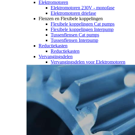
Elektromotoren
Elektromotoren 230V - monofase
Elektromotoren driefase
Flenzen en Flexibele koppelingen
Flexibele koppelingen Cat pumps
Flexibele koppelingen Interpump
Tussenflensen Cat pumps
Tussenflensen Interpump
Reductiekasten
Reductiekasten
Vervangingsdelen
Vervangingsdelen voor Elektromotoren