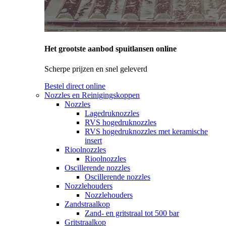
Het grootste aanbod spuitlansen online
Scherpe prijzen en snel geleverd
Bestel direct online
Nozzles en Reinigingskoppen
Nozzles
Lagedruknozzles
RVS hogedruknozzles
RVS hogedruknozzles met keramische
insert
Rioolnozzles
Rioolnozzles
Oscillerende nozzles
Oscillerende nozzles
Nozzlehouders
Nozzlehouders
Zandstraalkop
Zand- en gritstraal tot 500 bar
Gritstraalkop