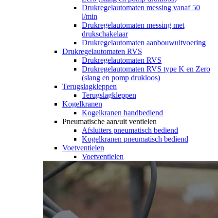
Drukregelautomaten messing vanaf 50
l/min
Drukregelautomaten messing met
drukschakelaar
Drukregelautomaten aanbouwuitvoering
Drukregelautomaten RVS
Drukregelautomaten RVS
Drukregelautomaten RVS type K en Zero
(slang en pomp drukloos)
Terugslagkleppen
Terugslagkleppen
Kogelkranen
Kogelkranen handbediend
Pneumatische aan/uit ventielen
Afsluiters pneumatisch bediend
Kogelkranen pneumatisch bediend
Voetventielen
Voetventielen