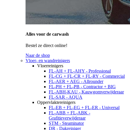
Alles voor de carwash
Bestel ze direct online!
Naar de shop
Vloer- en wandreinigers
Vloerreinigers
FL-AH + FL-AHY - Professional
FL-CG + FL-CR + FL-RY - Commercial
FL-AER + AEG - Allrounder
FL-PH + FL-PB - Contractor + BIG
FL-ABH-KAU - Kauwgomverwijderaar
FL-SAR - AQUA
Oppervlaktereinigers
FL-EB + FL-EG + FL-ER - Universal
FL-ABB + FL-ABK -
Grafitieverwijderaar
STM - Steaminator
DR - Dakreiniger