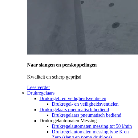
Naar slangen en perskoppelingen
Kwaliteit en scherp geprijsd
Lees verder
Drukregelaars
Drukregel- en veiligheidsventielen
Drukregel- en veiligheidsventielen
Drukregelaars pneumatisch bediend
Drukregelaars pneumatisch bediend
Drukregelautomaten Messing
Drukregelautomaten messing tot 50 l/min
Drukregelautomaten messing type K en
Zero (slang en pomp drukloos)