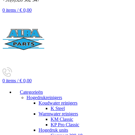
0
items
/
€
0,00
0
items
/
€
0,00
Categorieën
Hogedrukreinigers
Koudwater reinigers
K Steel
Warmwater reinigers
KM Classic
KP Pro Classic
Hogedruk units