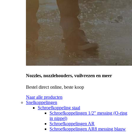
Nozzles, nozzlehouders, vuilvrezen en meer
Bestel direct online, beste koop
Naar alle producten
Snelkoppelingen
Schroefkoppeling staal
Schroefkoppelingen 1/2" messing (O-ring
in nippel)
Schroefkoppelingen AR
Schroefkoppelingen AR8 messing blauw