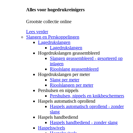
Alles voor hogedrukreinigers
Grootste collectie online
Lees verder
Slangen en Perskoppelingen
Lagedrukslangen
Lagedrukslangen
Hogedrukslangen geassembleerd
Slangen geassembleerd - gesorteerd op
inlagen
Rioolslang geassembleerd
Hogedrukslangen per meter
Slang per meter
Rioolslangen per meter
Pershulsen en nippels
Pershulsen, nippels en knikbeschermers
Haspels automatisch oprollend
Haspels automatisch oprollend - zonder
slang
Haspels handbediend
Haspels handbediend - zonder slang
Haspelswivels