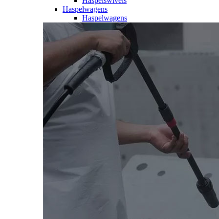
Haspelswivels
Haspelwagens
Haspelwagens