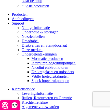
Naar de shop
Alle producten
Producten
Aanbiedingen
Support
Nuttige informatie
Onderhoud & storingen
Nozzletabellen
Draadtabel
Drukverlies en Slangdoorlaat
Onze merken
Onderdelentekeningen
Mosmatic producten
Interpump hogedrukpompen
Nicolini elektromotoren
Drukregelaars en unloaders
Vitillo hogedrukslangen
Speck hogedrukpompen
Klantenservice
Leveringsinformatie
Ruilen, Retourneren en Garantie
Klachtenregeling
9,2
Algemene voorwaarden