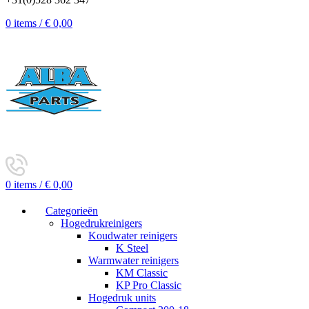
0
items
/
€
0,00
0
items
/
€
0,00
Categorieën
Hogedrukreinigers
Koudwater reinigers
K Steel
Warmwater reinigers
KM Classic
KP Pro Classic
Hogedruk units