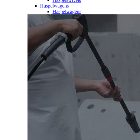
Haspelswivels
Haspelwagens
Haspelwagens