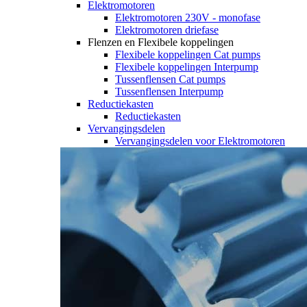
Elektromotoren
Elektromotoren 230V - monofase
Elektromotoren driefase
Flenzen en Flexibele koppelingen
Flexibele koppelingen Cat pumps
Flexibele koppelingen Interpump
Tussenflensen Cat pumps
Tussenflensen Interpump
Reductiekasten
Reductiekasten
Vervangingsdelen
Vervangingsdelen voor Elektromotoren