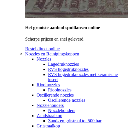
Het grootste aanbod spuitlansen online
Scherpe prijzen en snel geleverd
Bestel direct online
Nozzles en Reinigingskoppen
Nozzles
Lagedruknozzles
RVS hogedruknozzles
RVS hogedruknozzles met keramische
insert
Rioolnozzles
Rioolnozzles
Oscillerende nozzles
Oscillerende nozzles
Nozzlehouders
Nozzlehouders
Zandstraalkop
Zand- en gritstraal tot 500 bar
Gritstraalkop