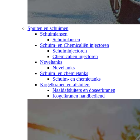
Spuiten en schuimen
Schuimlansen
Schuimlansen
Schuim- en Chemicaliën injectoren
Schuiminjectoren
Chemicaliën injectoren
Neveltanks
Neveltanks
Schuim- en chemietanks
Schuim- en chemietanks
Kogelkranen en afsluiters
Naaldafsluiters en doseerkranen
Kogelkranen handbediend