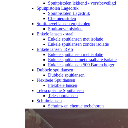
Spuitpistolen lekkend - vorstbeveiligd
Spuitpistolen Lagedruk
Spuitpistolen Lagedruk
Chemiepistolen
Spuit-nevel lansen en pistolen
Spuit-nevelpistolen
Enkele lansen - staal
Enkele spuitlansen met isolatie
Enkele spuitlansen zonder isolatie
Enkele lansen- RVS
Enkele spuitlansen met isolatie
Enkele spuitlans met draaibare isolatie
Enkele spuitlansen 500 Bar en hoger
Dubbele spuitlansen
Dubbele spuitlansen
Flexibele Spuitlansen
Flexibele lansen
Telescopische Spuitlansen
Telescooplansen
Schuimlansen
Schuim- en chemie toebehoren