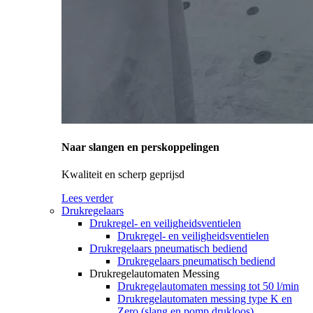
Naar slangen en perskoppelingen
Kwaliteit en scherp geprijsd
Lees verder
Drukregelaars
Drukregel- en veiligheidsventielen
Drukregel- en veiligheidsventielen
Drukregelaars pneumatisch bediend
Drukregelaars pneumatisch bediend
Drukregelautomaten Messing
Drukregelautomaten messing tot 50 l/min
Drukregelautomaten messing type K en
Zero (slang en pomp drukloos)