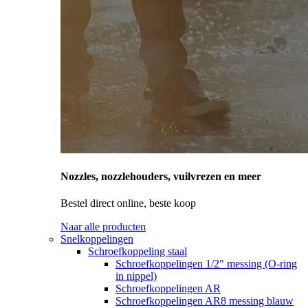
Nozzles, nozzlehouders, vuilvrezen en meer
Bestel direct online, beste koop
Naar alle producten
Snelkoppelingen
Schroefkoppeling staal
Schroefkoppelingen 1/2" messing (O-ring
in nippel)
Schroefkoppelingen AR
Schroefkoppelingen AR8 messing blauw