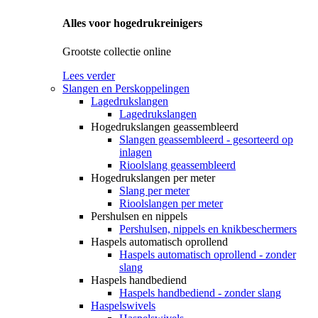
Alles voor hogedrukreinigers
Grootste collectie online
Lees verder
Slangen en Perskoppelingen
Lagedrukslangen
Lagedrukslangen
Hogedrukslangen geassembleerd
Slangen geassembleerd - gesorteerd op
inlagen
Rioolslang geassembleerd
Hogedrukslangen per meter
Slang per meter
Rioolslangen per meter
Pershulsen en nippels
Pershulsen, nippels en knikbeschermers
Haspels automatisch oprollend
Haspels automatisch oprollend - zonder
slang
Haspels handbediend
Haspels handbediend - zonder slang
Haspelswivels