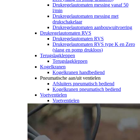
Drukregelautomaten messing vanaf 50
l/min
Drukregelautomaten messing met
drukschakelaar
Drukregelautomaten aanbouwuitvoering
Drukregelautomaten RVS
Drukregelautomaten RVS
Drukregelautomaten RVS type K en Zero
(slang en pomp drukloos)
Terugslagkleppen
Terugslagkleppen
Kogelkranen
Kogelkranen handbediend
Pneumatische aan/uit ventielen
Afsluiters pneumatisch bediend
Kogelkranen pneumatisch bediend
Voetventielen
Voetventielen