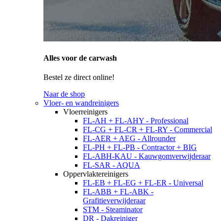
Alles voor de carwash
Bestel ze direct online!
Naar de shop
Vloer- en wandreinigers
Vloerreinigers
FL-AH + FL-AHY - Professional
FL-CG + FL-CR + FL-RY - Commercial
FL-AER + AEG - Allrounder
FL-PH + FL-PB - Contractor + BIG
FL-ABH-KAU - Kauwgomverwijderaar
FL-SAR - AQUA
Oppervlaktereinigers
FL-EB + FL-EG + FL-ER - Universal
FL-ABB + FL-ABK -
Grafitieverwijderaar
STM - Steaminator
DR - Dakreiniger