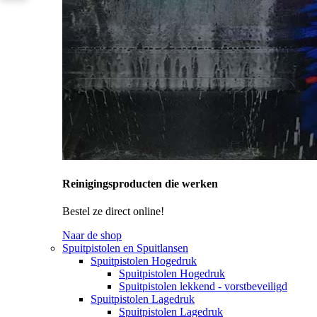
Reinigingsproducten die werken
Bestel ze direct online!
Naar de shop
Spuitpistolen en Spuitlansen
Spuitpistolen Hogedruk
Spuitpistolen Hogedruk
Spuitpistolen lekkend - vorstbeveiligd
Spuitpistolen Lagedruk
Spuitpistolen Lagedruk