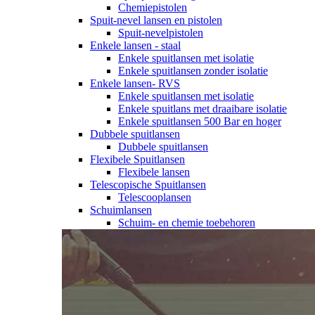
Chemiepistolen
Spuit-nevel lansen en pistolen
Spuit-nevelpistolen
Enkele lansen - staal
Enkele spuitlansen met isolatie
Enkele spuitlansen zonder isolatie
Enkele lansen- RVS
Enkele spuitlansen met isolatie
Enkele spuitlans met draaibare isolatie
Enkele spuitlansen 500 Bar en hoger
Dubbele spuitlansen
Dubbele spuitlansen
Flexibele Spuitlansen
Flexibele lansen
Telescopische Spuitlansen
Telescooplansen
Schuimlansen
Schuim- en chemie toebehoren