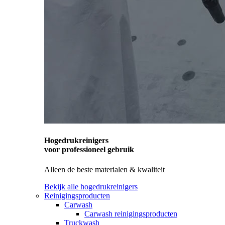
Hogedrukreinigers
voor professioneel gebruik
Alleen de beste materialen & kwaliteit
Bekijk alle hogedrukreinigers
Reinigingsproducten
Carwash
Carwash reinigingsproducten
Truckwash