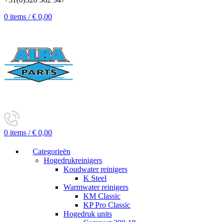
0
items
/
€
0,00
0
items
/
€
0,00
Categorieën
Hogedrukreinigers
Koudwater reinigers
K Steel
Warmwater reinigers
KM Classic
KP Pro Classic
Hogedruk units