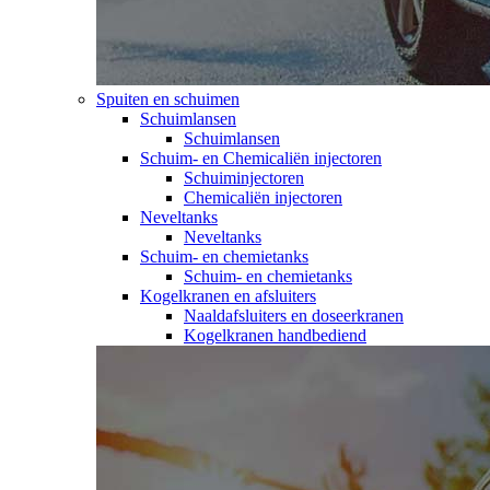
Spuiten en schuimen
Schuimlansen
Schuimlansen
Schuim- en Chemicaliën injectoren
Schuiminjectoren
Chemicaliën injectoren
Neveltanks
Neveltanks
Schuim- en chemietanks
Schuim- en chemietanks
Kogelkranen en afsluiters
Naaldafsluiters en doseerkranen
Kogelkranen handbediend