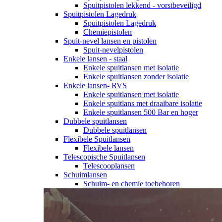
Spuitpistolen lekkend - vorstbeveiligd
Spuitpistolen Lagedruk
Spuitpistolen Lagedruk
Chemiepistolen
Spuit-nevel lansen en pistolen
Spuit-nevelpistolen
Enkele lansen - staal
Enkele spuitlansen met isolatie
Enkele spuitlansen zonder isolatie
Enkele lansen- RVS
Enkele spuitlansen met isolatie
Enkele spuitlans met draaibare isolatie
Enkele spuitlansen 500 Bar en hoger
Dubbele spuitlansen
Dubbele spuitlansen
Flexibele Spuitlansen
Flexibele lansen
Telescopische Spuitlansen
Telescooplansen
Schuimlansen
Schuim- en chemie toebehoren