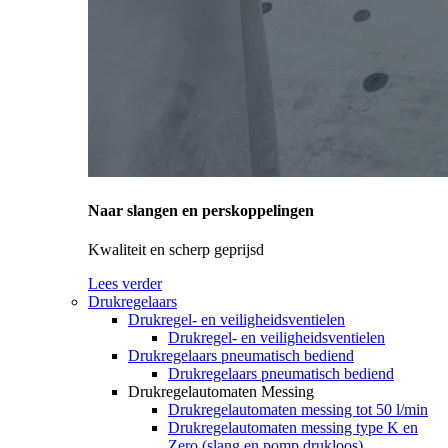
Naar slangen en perskoppelingen
Kwaliteit en scherp geprijsd
Lees verder
Drukregelaars
Drukregel- en veiligheidsventielen
Drukregel- en veiligheidsventielen
Drukregelaars pneumatisch bediend
Drukregelaars pneumatisch bediend
Drukregelautomaten Messing
Drukregelautomaten messing tot 50 l/min
Drukregelautomaten messing type K en
Zero (slang en pomp drukloos)