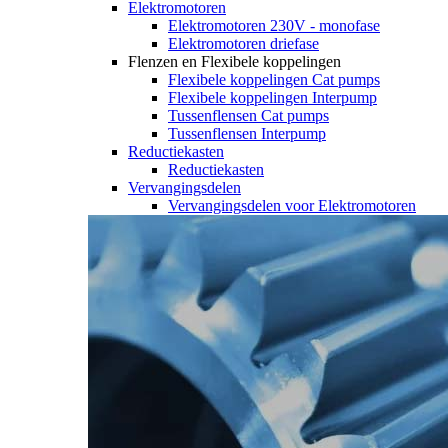
Elektromotoren
Elektromotoren 230V - monofase
Elektromotoren driefase
Flenzen en Flexibele koppelingen
Flexibele koppelingen Cat pumps
Flexibele koppelingen Interpump
Tussenflensen Cat pumps
Tussenflensen Interpump
Reductiekasten
Reductiekasten
Vervangingsdelen
Vervangingsdelen voor Elektromotoren