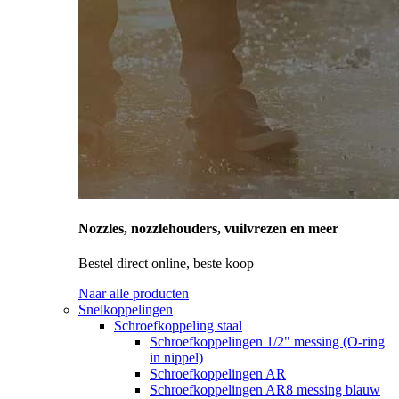
Nozzles, nozzlehouders, vuilvrezen en meer
Bestel direct online, beste koop
Naar alle producten
Snelkoppelingen
Schroefkoppeling staal
Schroefkoppelingen 1/2" messing (O-ring
in nippel)
Schroefkoppelingen AR
Schroefkoppelingen AR8 messing blauw