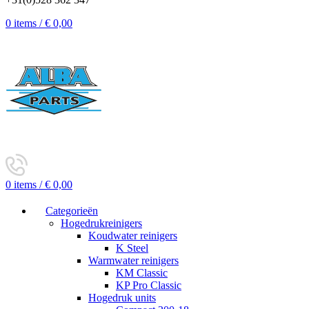
0
items
/
€
0,00
0
items
/
€
0,00
Categorieën
Hogedrukreinigers
Koudwater reinigers
K Steel
Warmwater reinigers
KM Classic
KP Pro Classic
Hogedruk units