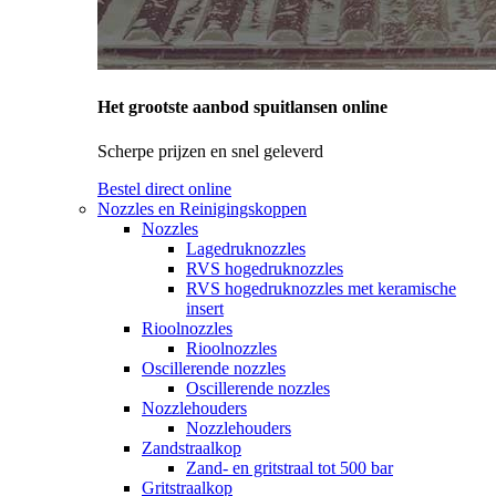
Het grootste aanbod spuitlansen online
Scherpe prijzen en snel geleverd
Bestel direct online
Nozzles en Reinigingskoppen
Nozzles
Lagedruknozzles
RVS hogedruknozzles
RVS hogedruknozzles met keramische
insert
Rioolnozzles
Rioolnozzles
Oscillerende nozzles
Oscillerende nozzles
Nozzlehouders
Nozzlehouders
Zandstraalkop
Zand- en gritstraal tot 500 bar
Gritstraalkop