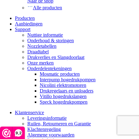
Naar de shop
Alle producten
Producten
Aanbiedingen
Support
Nuttige informatie
Onderhoud & storingen
Nozzletabellen
Draadtabel
Drukverlies en Slangdoorlaat
Onze merken
Onderdelentekeningen
Mosmatic producten
Interpump hogedrukpompen
Nicolini elektromotoren
Drukregelaars en unloaders
Vitillo hogedrukslangen
Speck hogedrukpompen
Klantenservice
Leveringsinformatie
Ruilen, Retourneren en Garantie
Klachtenregeling
9,2
Algemene voorwaarden