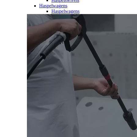
Haspelswivels
Haspelwagens
Haspelwagens