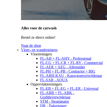
Alles voor de carwash
Bestel ze direct online!
Naar de shop
Vloer- en wandreinigers
Vloerreinigers
FL-AH + FL-AHY - Professional
FL-CG + FL-CR + FL-RY - Commercial
FL-AER + AEG - Allrounder
FL-PH + FL-PB - Contractor + BIG
FL-ABH-KAU - Kauwgomverwijderaar
FL-SAR - AQUA
Oppervlaktereinigers
FL-EB + FL-EG + FL-ER - Universal
FL-ABB + FL-ABK -
Grafitieverwijderaar
STM - Steaminator
DR - Dakreiniger