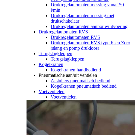
Drukregelautomaten messing vanaf 50
l/min
Drukregelautomaten messing met
drukschakelaar
Drukregelautomaten aanbouwuitvoering
Drukregelautomaten RVS
Drukregelautomaten RVS
Drukregelautomaten RVS type K en Zero
(slang en pomp drukloos)
Terugslagkleppen
Terugslagkleppen
Kogelkranen
Kogelkranen handbediend
Pneumatische aan/uit ventielen
Afsluiters pneumatisch bediend
Kogelkranen pneumatisch bediend
Voetventielen
Voetventielen