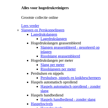
Alles voor hogedrukreinigers
Grootste collectie online
Lees verder
Slangen en Perskoppelingen
Lagedrukslangen
Lagedrukslangen
Hogedrukslangen geassembleerd
Slangen geassembleerd - gesorteerd op
inlagen
Rioolslang geassembleerd
Hogedrukslangen per meter
Slang per meter
Rioolslangen per meter
Pershulsen en nippels
Pershulsen, nippels en knikbeschermers
Haspels automatisch oprollend
Haspels automatisch oprollend - zonder
slang
Haspels handbediend
Haspels handbediend - zonder slang
Haspelswivels