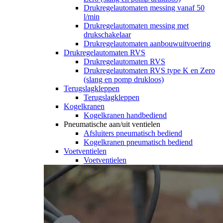
Drukregelautomaten messing vanaf 50
l/min
Drukregelautomaten messing met
drukschakelaar
Drukregelautomaten aanbouwuitvoering
Drukregelautomaten RVS
Drukregelautomaten RVS
Drukregelautomaten RVS type K en Zero
(slang en pomp drukloos)
Terugslagkleppen
Terugslagkleppen
Kogelkranen
Kogelkranen handbediend
Pneumatische aan/uit ventielen
Afsluiters pneumatisch bediend
Kogelkranen pneumatisch bediend
Voetventielen
Voetventielen