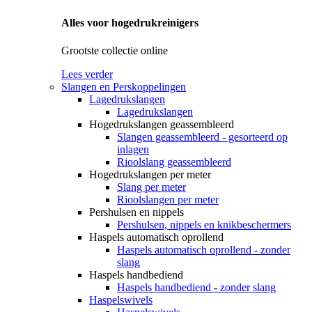
Alles voor hogedrukreinigers
Grootste collectie online
Lees verder
Slangen en Perskoppelingen
Lagedrukslangen
Lagedrukslangen
Hogedrukslangen geassembleerd
Slangen geassembleerd - gesorteerd op
inlagen
Rioolslang geassembleerd
Hogedrukslangen per meter
Slang per meter
Rioolslangen per meter
Pershulsen en nippels
Pershulsen, nippels en knikbeschermers
Haspels automatisch oprollend
Haspels automatisch oprollend - zonder
slang
Haspels handbediend
Haspels handbediend - zonder slang
Haspelswivels