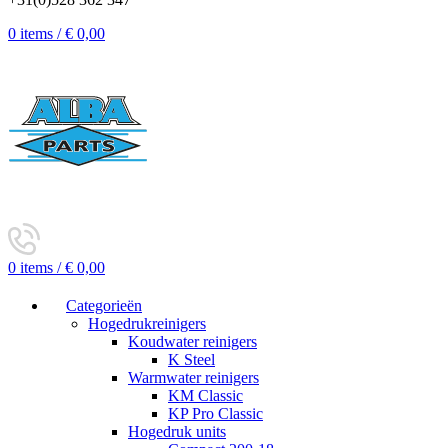
0
items
/
€
0,00
0
items
/
€
0,00
Categorieën
Hogedrukreinigers
Koudwater reinigers
K Steel
Warmwater reinigers
KM Classic
KP Pro Classic
Hogedruk units