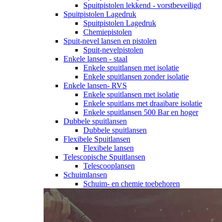
Spuitpistolen lekkend - vorstbeveiligd
Spuitpistolen Lagedruk
Spuitpistolen Lagedruk
Chemiepistolen
Spuit-nevel lansen en pistolen
Spuit-nevelpistolen
Enkele lansen - staal
Enkele spuitlansen met isolatie
Enkele spuitlansen zonder isolatie
Enkele lansen- RVS
Enkele spuitlansen met isolatie
Enkele spuitlans met draaibare isolatie
Enkele spuitlansen 500 Bar en hoger
Dubbele spuitlansen
Dubbele spuitlansen
Flexibele Spuitlansen
Flexibele lansen
Telescopische Spuitlansen
Telescooplansen
Schuimlansen
Schuim- en chemie toebehoren