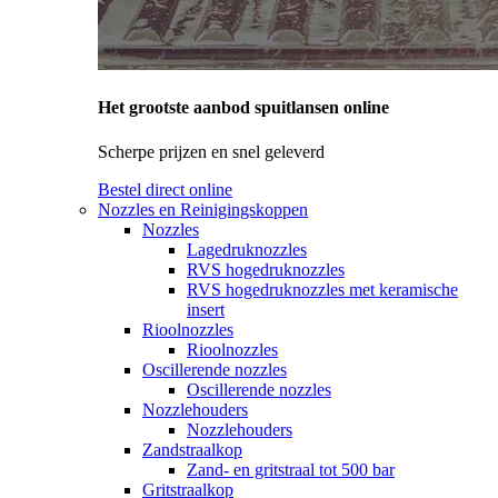
Het grootste aanbod spuitlansen online
Scherpe prijzen en snel geleverd
Bestel direct online
Nozzles en Reinigingskoppen
Nozzles
Lagedruknozzles
RVS hogedruknozzles
RVS hogedruknozzles met keramische
insert
Rioolnozzles
Rioolnozzles
Oscillerende nozzles
Oscillerende nozzles
Nozzlehouders
Nozzlehouders
Zandstraalkop
Zand- en gritstraal tot 500 bar
Gritstraalkop