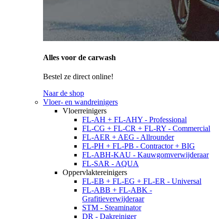
Alles voor de carwash
Bestel ze direct online!
Naar de shop
Vloer- en wandreinigers
Vloerreinigers
FL-AH + FL-AHY - Professional
FL-CG + FL-CR + FL-RY - Commercial
FL-AER + AEG - Allrounder
FL-PH + FL-PB - Contractor + BIG
FL-ABH-KAU - Kauwgomverwijderaar
FL-SAR - AQUA
Oppervlaktereinigers
FL-EB + FL-EG + FL-ER - Universal
FL-ABB + FL-ABK -
Grafitieverwijderaar
STM - Steaminator
DR - Dakreiniger