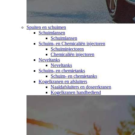
Spuiten en schuimen
Schuimlansen
Schuimlansen
Schuim- en Chemicaliën injectoren
Schuiminjectoren
Chemicaliën injectoren
Neveltanks
Neveltanks
Schuim- en chemietanks
Schuim- en chemietanks
Kogelkranen en afsluiters
Naaldafsluiters en doseerkranen
Kogelkranen handbediend