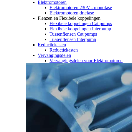
Elektromotoren
Elektromotoren 230V - monofase
Elektromotoren driefase
Flenzen en Flexibele koppelingen
Flexibele koppelingen Cat pumps
Flexibele koppelingen Interpump
Tussenflensen Cat pumps
Tussenflensen Interpump
Reductiekasten
Reductiekasten
Vervangingsdelen
Vervangingsdelen voor Elektromotoren