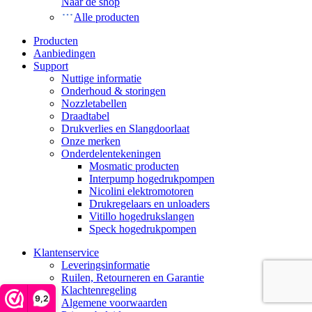
Naar de shop
Alle producten
Producten
Aanbiedingen
Support
Nuttige informatie
Onderhoud & storingen
Nozzletabellen
Draadtabel
Drukverlies en Slangdoorlaat
Onze merken
Onderdelentekeningen
Mosmatic producten
Interpump hogedrukpompen
Nicolini elektromotoren
Drukregelaars en unloaders
Vitillo hogedrukslangen
Speck hogedrukpompen
Klantenservice
Leveringsinformatie
Ruilen, Retourneren en Garantie
Klachtenregeling
9,2
Algemene voorwaarden