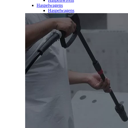
Haspelswivels
Haspelwagens
Haspelwagens