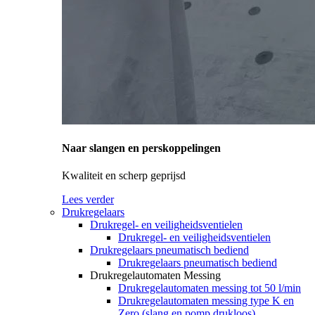
Naar slangen en perskoppelingen
Kwaliteit en scherp geprijsd
Lees verder
Drukregelaars
Drukregel- en veiligheidsventielen
Drukregel- en veiligheidsventielen
Drukregelaars pneumatisch bediend
Drukregelaars pneumatisch bediend
Drukregelautomaten Messing
Drukregelautomaten messing tot 50 l/min
Drukregelautomaten messing type K en
Zero (slang en pomp drukloos)