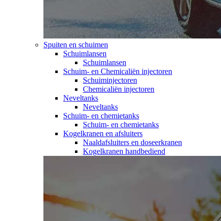
Spuiten en schuimen
Schuimlansen
Schuimlansen
Schuim- en Chemicaliën injectoren
Schuiminjectoren
Chemicaliën injectoren
Neveltanks
Neveltanks
Schuim- en chemietanks
Schuim- en chemietanks
Kogelkranen en afsluiters
Naaldafsluiters en doseerkranen
Kogelkranen handbediend