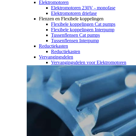
Elektromotoren
Elektromotoren 230V - monofase
Elektromotoren driefase
Flenzen en Flexibele koppelingen
Flexibele koppelingen Cat pumps
Flexibele koppelingen Interpump
Tussenflensen Cat pumps
Tussenflensen Interpump
Reductiekasten
Reductiekasten
Vervangingsdelen
Vervangingsdelen voor Elektromotoren