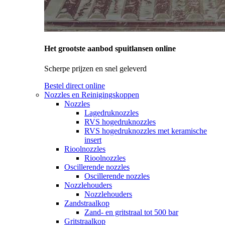
Het grootste aanbod spuitlansen online
Scherpe prijzen en snel geleverd
Bestel direct online
Nozzles en Reinigingskoppen
Nozzles
Lagedruknozzles
RVS hogedruknozzles
RVS hogedruknozzles met keramische
insert
Rioolnozzles
Rioolnozzles
Oscillerende nozzles
Oscillerende nozzles
Nozzlehouders
Nozzlehouders
Zandstraalkop
Zand- en gritstraal tot 500 bar
Gritstraalkop