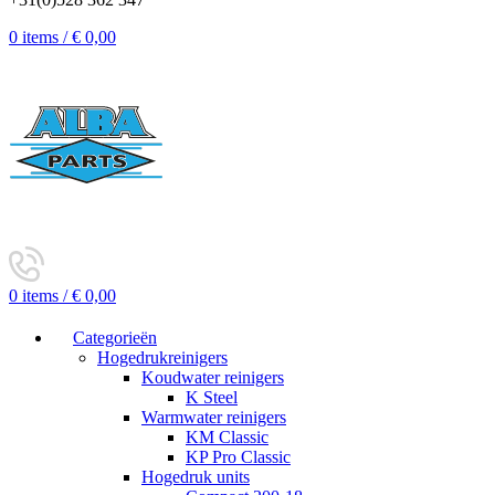
0
items
/
€
0,00
0
items
/
€
0,00
Categorieën
Hogedrukreinigers
Koudwater reinigers
K Steel
Warmwater reinigers
KM Classic
KP Pro Classic
Hogedruk units