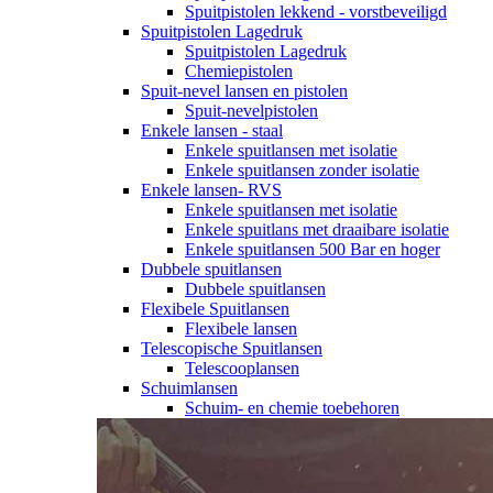
Spuitpistolen lekkend - vorstbeveiligd
Spuitpistolen Lagedruk
Spuitpistolen Lagedruk
Chemiepistolen
Spuit-nevel lansen en pistolen
Spuit-nevelpistolen
Enkele lansen - staal
Enkele spuitlansen met isolatie
Enkele spuitlansen zonder isolatie
Enkele lansen- RVS
Enkele spuitlansen met isolatie
Enkele spuitlans met draaibare isolatie
Enkele spuitlansen 500 Bar en hoger
Dubbele spuitlansen
Dubbele spuitlansen
Flexibele Spuitlansen
Flexibele lansen
Telescopische Spuitlansen
Telescooplansen
Schuimlansen
Schuim- en chemie toebehoren