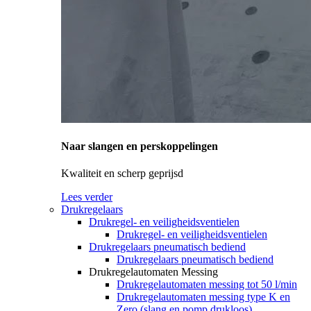
Naar slangen en perskoppelingen
Kwaliteit en scherp geprijsd
Lees verder
Drukregelaars
Drukregel- en veiligheidsventielen
Drukregel- en veiligheidsventielen
Drukregelaars pneumatisch bediend
Drukregelaars pneumatisch bediend
Drukregelautomaten Messing
Drukregelautomaten messing tot 50 l/min
Drukregelautomaten messing type K en
Zero (slang en pomp drukloos)