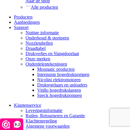
Naar de shop
Alle producten
Producten
Aanbiedingen
Support
Nuttige informatie
Onderhoud & storingen
Nozzletabellen
Draadtabel
Drukverlies en Slangdoorlaat
Onze merken
Onderdelentekeningen
Mosmatic producten
Interpump hogedrukpompen
Nicolini elektromotoren
Drukregelaars en unloaders
Vitillo hogedrukslangen
Speck hogedrukpompen
Klantenservice
Leveringsinformatie
Ruilen, Retourneren en Garantie
Klachtenregeling
9,2
Algemene voorwaarden