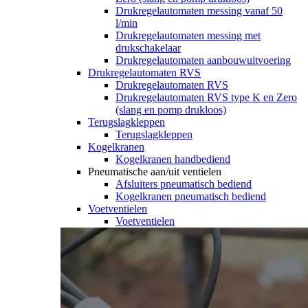
Drukregelautomaten messing vanaf 50
l/min
Drukregelautomaten messing met
drukschakelaar
Drukregelautomaten aanbouwuitvoering
Drukregelautomaten RVS
Drukregelautomaten RVS
Drukregelautomaten RVS type K en Zero
(slang en pomp drukloos)
Terugslagkleppen
Terugslagkleppen
Kogelkranen
Kogelkranen handbediend
Pneumatische aan/uit ventielen
Afsluiters pneumatisch bediend
Kogelkranen pneumatisch bediend
Voetventielen
Voetventielen