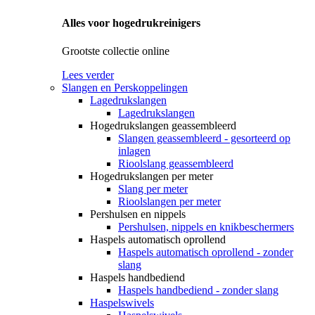
Alles voor hogedrukreinigers
Grootste collectie online
Lees verder
Slangen en Perskoppelingen
Lagedrukslangen
Lagedrukslangen
Hogedrukslangen geassembleerd
Slangen geassembleerd - gesorteerd op
inlagen
Rioolslang geassembleerd
Hogedrukslangen per meter
Slang per meter
Rioolslangen per meter
Pershulsen en nippels
Pershulsen, nippels en knikbeschermers
Haspels automatisch oprollend
Haspels automatisch oprollend - zonder
slang
Haspels handbediend
Haspels handbediend - zonder slang
Haspelswivels