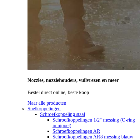
Nozzles, nozzlehouders, vuilvrezen en meer
Bestel direct online, beste koop
Naar alle producten
Snelkoppelingen
Schroefkoppeling staal
Schroefkoppelingen 1/2" messing (O-ring
in nippel)
Schroefkoppelingen AR
Schroefkoppelingen AR8 messing blauw