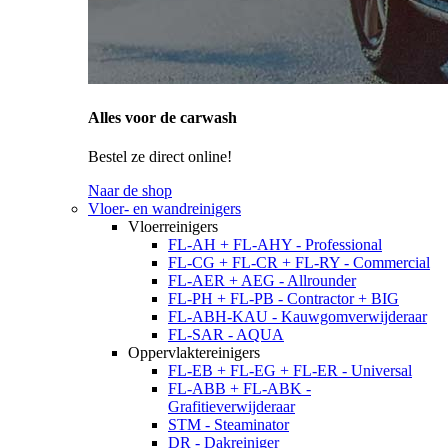
Alles voor de carwash
Bestel ze direct online!
Naar de shop
Vloer- en wandreinigers
Vloerreinigers
FL-AH + FL-AHY - Professional
FL-CG + FL-CR + FL-RY - Commercial
FL-AER + AEG - Allrounder
FL-PH + FL-PB - Contractor + BIG
FL-ABH-KAU - Kauwgomverwijderaar
FL-SAR - AQUA
Oppervlaktereinigers
FL-EB + FL-EG + FL-ER - Universal
FL-ABB + FL-ABK -
Grafitieverwijderaar
STM - Steaminator
DR - Dakreiniger