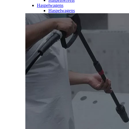
Haspelswivels
Haspelwagens
Haspelwagens