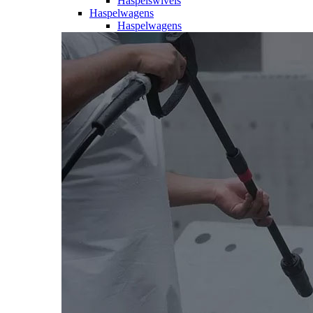
Haspelswivels
Haspelwagens
Haspelwagens