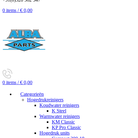
0
items
/
€
0,00
0
items
/
€
0,00
Categorieën
Hogedrukreinigers
Koudwater reinigers
K Steel
Warmwater reinigers
KM Classic
KP Pro Classic
Hogedruk units