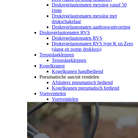
Drukregelautomaten messing vanaf 50
l/min
Drukregelautomaten messing met
drukschakelaar
Drukregelautomaten aanbouwuitvoering
Drukregelautomaten RVS
Drukregelautomaten RVS
Drukregelautomaten RVS type K en Zero
(slang en pomp drukloos)
Terugslagkleppen
Terugslagkleppen
Kogelkranen
Kogelkranen handbediend
Pneumatische aan/uit ventielen
Afsluiters pneumatisch bediend
Kogelkranen pneumatisch bediend
Voetventielen
Voetventielen