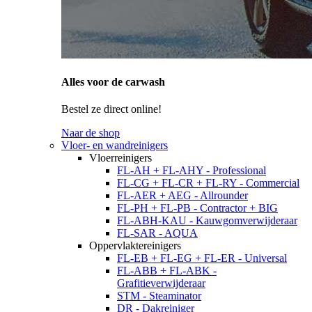
Alles voor de carwash
Bestel ze direct online!
Naar de shop
Vloer- en wandreinigers
Vloerreinigers
FL-AH + FL-AHY - Professional
FL-CG + FL-CR + FL-RY - Commercial
FL-AER + AEG - Allrounder
FL-PH + FL-PB - Contractor + BIG
FL-ABH-KAU - Kauwgomverwijderaar
FL-SAR - AQUA
Oppervlaktereinigers
FL-EB + FL-EG + FL-ER - Universal
FL-ABB + FL-ABK -
Grafitieverwijderaar
STM - Steaminator
DR - Dakreiniger