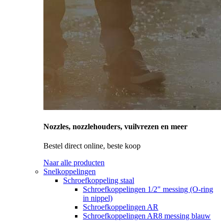
Nozzles, nozzlehouders, vuilvrezen en meer
Bestel direct online, beste koop
Naar alle producten
Snelkoppelingen
Schroefkoppeling staal
Schroefkoppelingen 1/2" messing (O-ring
in nippel)
Schroefkoppelingen AR
Schroefkoppelingen AR8 messing blauw