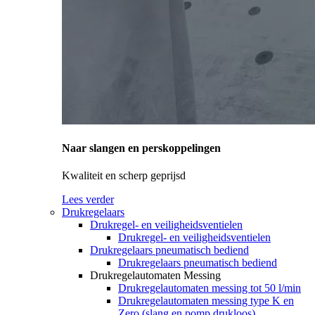
Naar slangen en perskoppelingen
Kwaliteit en scherp geprijsd
Lees verder
Drukregelaars
Drukregel- en veiligheidsventielen
Drukregel- en veiligheidsventielen
Drukregelaars pneumatisch bediend
Drukregelaars pneumatisch bediend
Drukregelautomaten Messing
Drukregelautomaten messing tot 50 l/min
Drukregelautomaten messing type K en
Zero (slang en pomp drukloos)