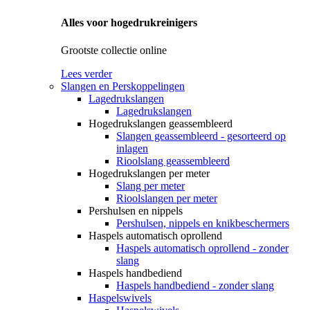
Alles voor hogedrukreinigers
Grootste collectie online
Lees verder
Slangen en Perskoppelingen
Lagedrukslangen
Lagedrukslangen
Hogedrukslangen geassembleerd
Slangen geassembleerd - gesorteerd op
inlagen
Rioolslang geassembleerd
Hogedrukslangen per meter
Slang per meter
Rioolslangen per meter
Pershulsen en nippels
Pershulsen, nippels en knikbeschermers
Haspels automatisch oprollend
Haspels automatisch oprollend - zonder
slang
Haspels handbediend
Haspels handbediend - zonder slang
Haspelswivels