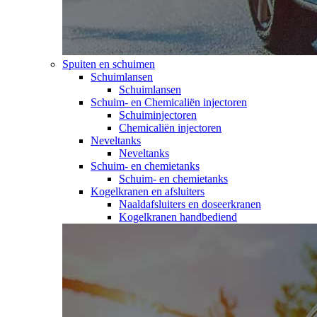
Spuiten en schuimen
Schuimlansen
Schuimlansen
Schuim- en Chemicaliën injectoren
Schuiminjectoren
Chemicaliën injectoren
Neveltanks
Neveltanks
Schuim- en chemietanks
Schuim- en chemietanks
Kogelkranen en afsluiters
Naaldafsluiters en doseerkranen
Kogelkranen handbediend