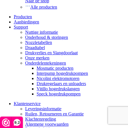
Naar de shop
Alle producten
Producten
Aanbiedingen
Support
Nuttige informatie
Onderhoud & storingen
Nozzletabellen
Draadtabel
Drukverlies en Slangdoorlaat
Onze merken
Onderdelentekeningen
Mosmatic producten
Interpump hogedrukpompen
Nicolini elektromotoren
Drukregelaars en unloaders
Vitillo hogedrukslangen
Speck hogedrukpompen
Klantenservice
Leveringsinformatie
Ruilen, Retourneren en Garantie
Klachtenregeling
9,2
Algemene voorwaarden