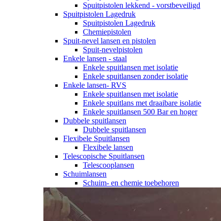
Spuitpistolen lekkend - vorstbeveiligd
Spuitpistolen Lagedruk
Spuitpistolen Lagedruk
Chemiepistolen
Spuit-nevel lansen en pistolen
Spuit-nevelpistolen
Enkele lansen - staal
Enkele spuitlansen met isolatie
Enkele spuitlansen zonder isolatie
Enkele lansen- RVS
Enkele spuitlansen met isolatie
Enkele spuitlans met draaibare isolatie
Enkele spuitlansen 500 Bar en hoger
Dubbele spuitlansen
Dubbele spuitlansen
Flexibele Spuitlansen
Flexibele lansen
Telescopische Spuitlansen
Telescooplansen
Schuimlansen
Schuim- en chemie toebehoren