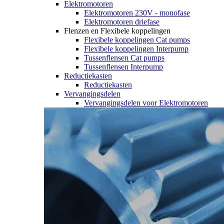
Elektromotoren
Elektromotoren 230V - monofase
Elektromotoren driefase
Flenzen en Flexibele koppelingen
Flexibele koppelingen Cat pumps
Flexibele koppelingen Interpump
Tussenflensen Cat pumps
Tussenflensen Interpump
Reductiekasten
Reductiekasten
Vervangingsdelen
Vervangingsdelen voor Elektromotoren