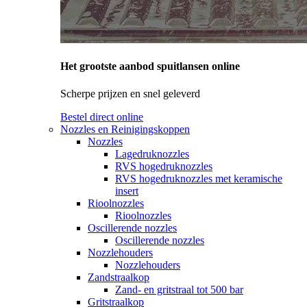
Het grootste aanbod spuitlansen online
Scherpe prijzen en snel geleverd
Bestel direct online
Nozzles en Reinigingskoppen
Nozzles
Lagedruknozzles
RVS hogedruknozzles
RVS hogedruknozzles met keramische
insert
Rioolnozzles
Rioolnozzles
Oscillerende nozzles
Oscillerende nozzles
Nozzlehouders
Nozzlehouders
Zandstraalkop
Zand- en gritstraal tot 500 bar
Gritstraalkop