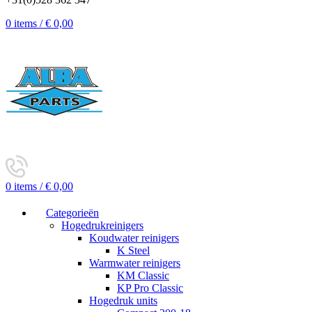
0
items
/
€
0,00
0
items
/
€
0,00
Categorieën
Hogedrukreinigers
Koudwater reinigers
K Steel
Warmwater reinigers
KM Classic
KP Pro Classic
Hogedruk units