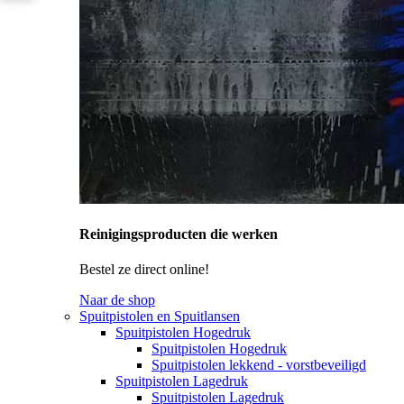
Reinigingsproducten die werken
Bestel ze direct online!
Naar de shop
Spuitpistolen en Spuitlansen
Spuitpistolen Hogedruk
Spuitpistolen Hogedruk
Spuitpistolen lekkend - vorstbeveiligd
Spuitpistolen Lagedruk
Spuitpistolen Lagedruk