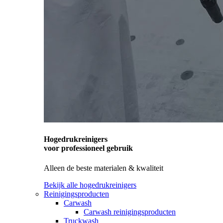
Hogedrukreinigers
voor professioneel gebruik
Alleen de beste materialen & kwaliteit
Bekijk alle hogedrukreinigers
Reinigingsproducten
Carwash
Carwash reinigingsproducten
Truckwash