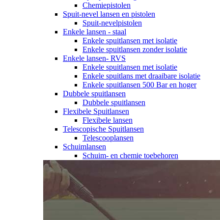
Chemiepistolen
Spuit-nevel lansen en pistolen
Spuit-nevelpistolen
Enkele lansen - staal
Enkele spuitlansen met isolatie
Enkele spuitlansen zonder isolatie
Enkele lansen- RVS
Enkele spuitlansen met isolatie
Enkele spuitlans met draaibare isolatie
Enkele spuitlansen 500 Bar en hoger
Dubbele spuitlansen
Dubbele spuitlansen
Flexibele Spuitlansen
Flexibele lansen
Telescopische Spuitlansen
Telescooplansen
Schuimlansen
Schuim- en chemie toebehoren