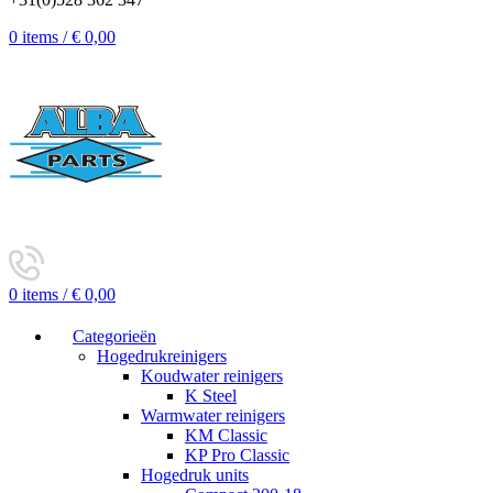
0
items
/
€
0,00
0
items
/
€
0,00
Categorieën
Hogedrukreinigers
Koudwater reinigers
K Steel
Warmwater reinigers
KM Classic
KP Pro Classic
Hogedruk units