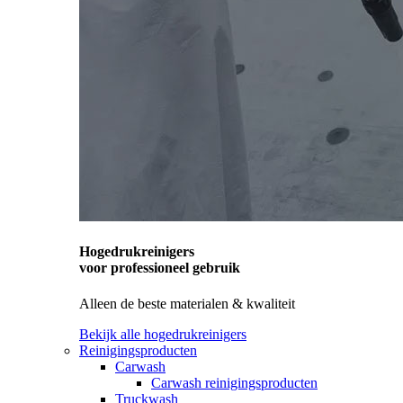
Hogedrukreinigers
voor professioneel gebruik
Alleen de beste materialen & kwaliteit
Bekijk alle hogedrukreinigers
Reinigingsproducten
Carwash
Carwash reinigingsproducten
Truckwash