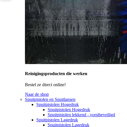
Reinigingsproducten die werken
Bestel ze direct online!
Naar de shop
Spuitpistolen en Spuitlansen
Spuitpistolen Hogedruk
Spuitpistolen Hogedruk
Spuitpistolen lekkend - vorstbeveiligd
Spuitpistolen Lagedruk
Spuitpistolen Lagedruk