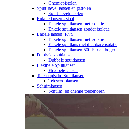
Chemiepistolen
Spuit-nevel lansen en pistolen
Spuit-nevelpistolen
Enkele lansen - staal
Enkele spuitlansen met isolatie
Enkele spuitlansen zonder isolatie
Enkele lansen- RVS
Enkele spuitlansen met isolatie
Enkele spuitlans met draaibare isolatie
Enkele spuitlansen 500 Bar en hoger
Dubbele spuitlansen
Dubbele spuitlansen
Flexibele Spuitlansen
Flexibele lansen
Telescopische Spuitlansen
Telescooplansen
Schuimlansen
Schuim- en chemie toebehoren