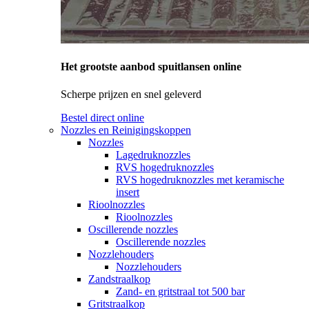
Het grootste aanbod spuitlansen online
Scherpe prijzen en snel geleverd
Bestel direct online
Nozzles en Reinigingskoppen
Nozzles
Lagedruknozzles
RVS hogedruknozzles
RVS hogedruknozzles met keramische
insert
Rioolnozzles
Rioolnozzles
Oscillerende nozzles
Oscillerende nozzles
Nozzlehouders
Nozzlehouders
Zandstraalkop
Zand- en gritstraal tot 500 bar
Gritstraalkop