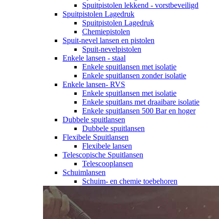
Spuitpistolen lekkend - vorstbeveiligd
Spuitpistolen Lagedruk
Spuitpistolen Lagedruk
Chemiepistolen
Spuit-nevel lansen en pistolen
Spuit-nevelpistolen
Enkele lansen - staal
Enkele spuitlansen met isolatie
Enkele spuitlansen zonder isolatie
Enkele lansen- RVS
Enkele spuitlansen met isolatie
Enkele spuitlans met draaibare isolatie
Enkele spuitlansen 500 Bar en hoger
Dubbele spuitlansen
Dubbele spuitlansen
Flexibele Spuitlansen
Flexibele lansen
Telescopische Spuitlansen
Telescooplansen
Schuimlansen
Schuim- en chemie toebehoren