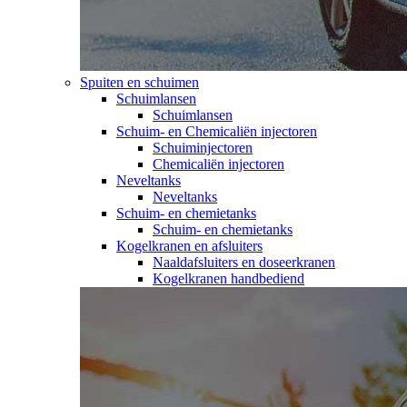
Spuiten en schuimen
Schuimlansen
Schuimlansen
Schuim- en Chemicaliën injectoren
Schuiminjectoren
Chemicaliën injectoren
Neveltanks
Neveltanks
Schuim- en chemietanks
Schuim- en chemietanks
Kogelkranen en afsluiters
Naaldafsluiters en doseerkranen
Kogelkranen handbediend