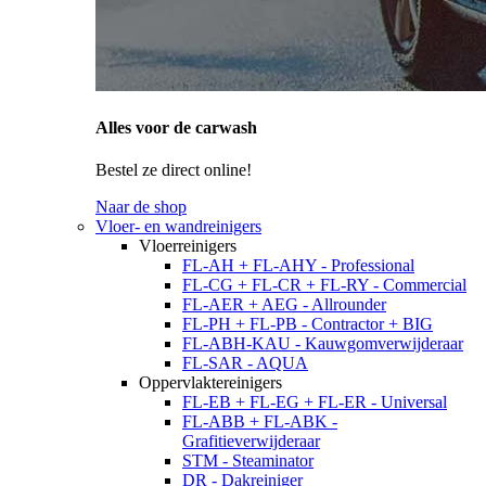
Alles voor de carwash
Bestel ze direct online!
Naar de shop
Vloer- en wandreinigers
Vloerreinigers
FL-AH + FL-AHY - Professional
FL-CG + FL-CR + FL-RY - Commercial
FL-AER + AEG - Allrounder
FL-PH + FL-PB - Contractor + BIG
FL-ABH-KAU - Kauwgomverwijderaar
FL-SAR - AQUA
Oppervlaktereinigers
FL-EB + FL-EG + FL-ER - Universal
FL-ABB + FL-ABK -
Grafitieverwijderaar
STM - Steaminator
DR - Dakreiniger