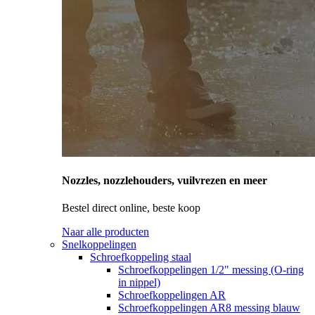
Nozzles, nozzlehouders, vuilvrezen en meer
Bestel direct online, beste koop
Naar alle producten
Snelkoppelingen
Schroefkoppeling staal
Schroefkoppelingen 1/2" messing (O-ring
in nippel)
Schroefkoppelingen AR
Schroefkoppelingen AR8 messing blauw