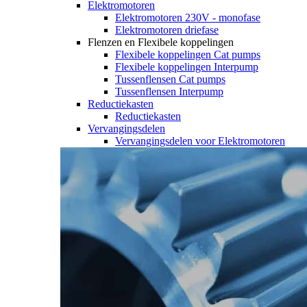
Elektromotoren
Elektromotoren 230V - monofase
Elektromotoren driefase
Flenzen en Flexibele koppelingen
Flexibele koppelingen Cat pumps
Flexibele koppelingen Interpump
Tussenflensen Cat pumps
Tussenflensen Interpump
Reductiekasten
Reductiekasten
Vervangingsdelen
Vervangingsdelen voor Elektromotoren