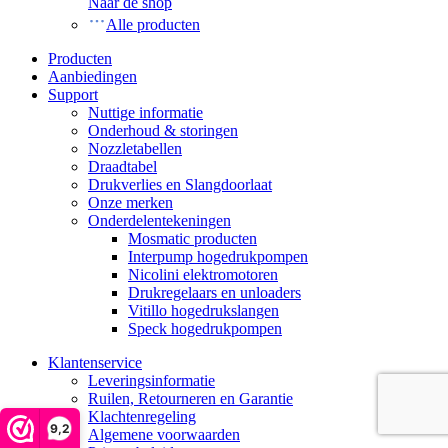
Naar de shop
Alle producten
Producten
Aanbiedingen
Support
Nuttige informatie
Onderhoud & storingen
Nozzletabellen
Draadtabel
Drukverlies en Slangdoorlaat
Onze merken
Onderdelentekeningen
Mosmatic producten
Interpump hogedrukpompen
Nicolini elektromotoren
Drukregelaars en unloaders
Vitillo hogedrukslangen
Speck hogedrukpompen
Klantenservice
Leveringsinformatie
Ruilen, Retourneren en Garantie
Klachtenregeling
9,2
Algemene voorwaarden