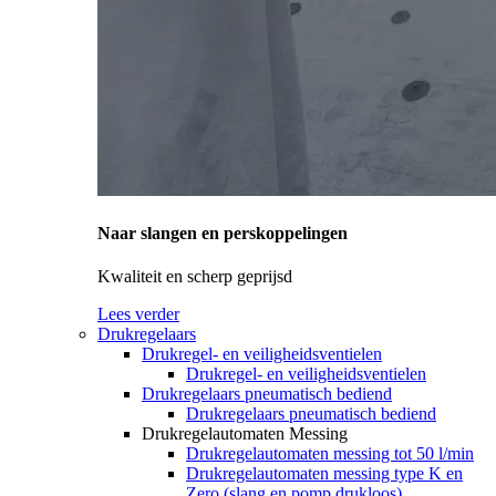
Naar slangen en perskoppelingen
Kwaliteit en scherp geprijsd
Lees verder
Drukregelaars
Drukregel- en veiligheidsventielen
Drukregel- en veiligheidsventielen
Drukregelaars pneumatisch bediend
Drukregelaars pneumatisch bediend
Drukregelautomaten Messing
Drukregelautomaten messing tot 50 l/min
Drukregelautomaten messing type K en
Zero (slang en pomp drukloos)