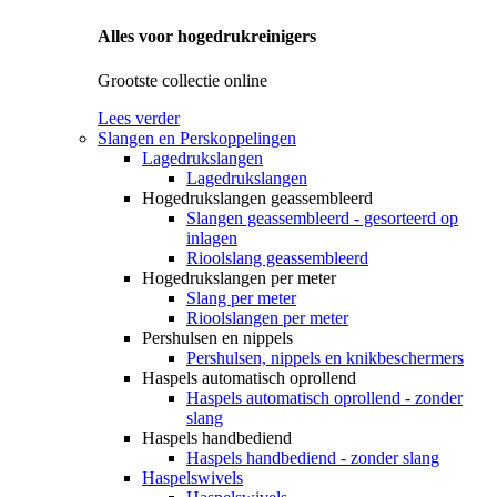
Alles voor hogedrukreinigers
Grootste collectie online
Lees verder
Slangen en Perskoppelingen
Lagedrukslangen
Lagedrukslangen
Hogedrukslangen geassembleerd
Slangen geassembleerd - gesorteerd op
inlagen
Rioolslang geassembleerd
Hogedrukslangen per meter
Slang per meter
Rioolslangen per meter
Pershulsen en nippels
Pershulsen, nippels en knikbeschermers
Haspels automatisch oprollend
Haspels automatisch oprollend - zonder
slang
Haspels handbediend
Haspels handbediend - zonder slang
Haspelswivels