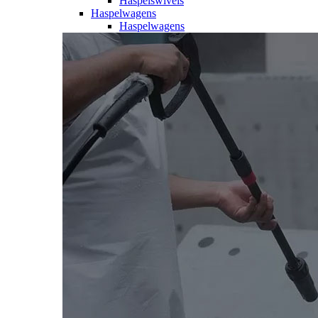
Haspelswivels
Haspelwagens
Haspelwagens