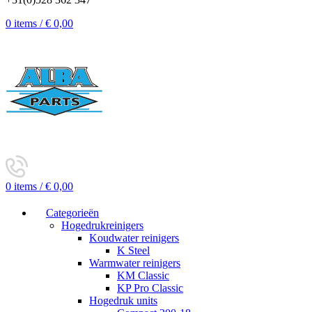
0
items
/
€
0,00
0
items
/
€
0,00
Categorieën
Hogedrukreinigers
Koudwater reinigers
K Steel
Warmwater reinigers
KM Classic
KP Pro Classic
Hogedruk units