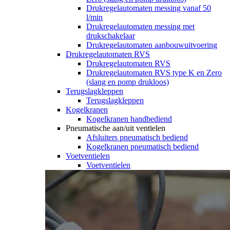
Drukregelautomaten messing vanaf 50
l/min
Drukregelautomaten messing met
drukschakelaar
Drukregelautomaten aanbouwuitvoering
Drukregelautomaten RVS
Drukregelautomaten RVS
Drukregelautomaten RVS type K en Zero
(slang en pomp drukloos)
Terugslagkleppen
Terugslagkleppen
Kogelkranen
Kogelkranen handbediend
Pneumatische aan/uit ventielen
Afsluiters pneumatisch bediend
Kogelkranen pneumatisch bediend
Voetventielen
Voetventielen