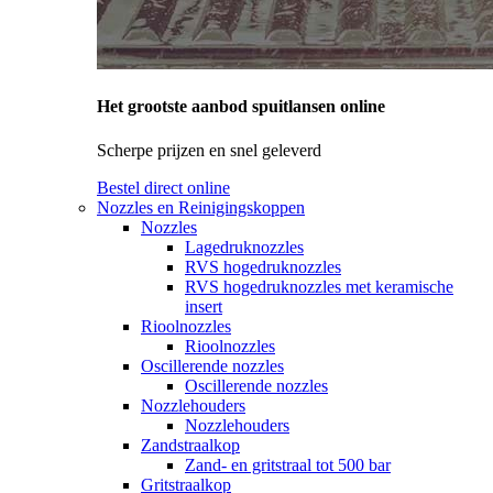
Het grootste aanbod spuitlansen online
Scherpe prijzen en snel geleverd
Bestel direct online
Nozzles en Reinigingskoppen
Nozzles
Lagedruknozzles
RVS hogedruknozzles
RVS hogedruknozzles met keramische
insert
Rioolnozzles
Rioolnozzles
Oscillerende nozzles
Oscillerende nozzles
Nozzlehouders
Nozzlehouders
Zandstraalkop
Zand- en gritstraal tot 500 bar
Gritstraalkop