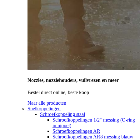
Nozzles, nozzlehouders, vuilvrezen en meer
Bestel direct online, beste koop
Naar alle producten
Snelkoppelingen
Schroefkoppeling staal
Schroefkoppelingen 1/2" messing (O-ring
in nippel)
Schroefkoppelingen AR
Schroefkoppelingen AR8 messing blauw