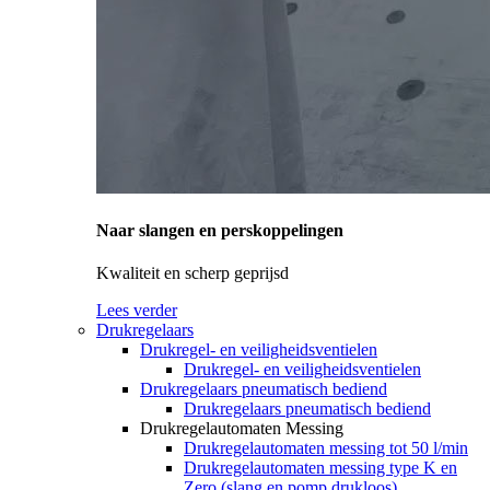
Naar slangen en perskoppelingen
Kwaliteit en scherp geprijsd
Lees verder
Drukregelaars
Drukregel- en veiligheidsventielen
Drukregel- en veiligheidsventielen
Drukregelaars pneumatisch bediend
Drukregelaars pneumatisch bediend
Drukregelautomaten Messing
Drukregelautomaten messing tot 50 l/min
Drukregelautomaten messing type K en
Zero (slang en pomp drukloos)