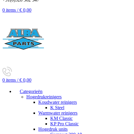
0
items
/
€
0,00
0
items
/
€
0,00
Categorieën
Hogedrukreinigers
Koudwater reinigers
K Steel
Warmwater reinigers
KM Classic
KP Pro Classic
Hogedruk units