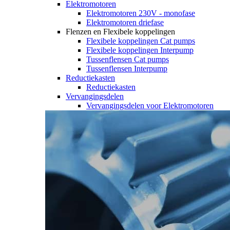
Elektromotoren
Elektromotoren 230V - monofase
Elektromotoren driefase
Flenzen en Flexibele koppelingen
Flexibele koppelingen Cat pumps
Flexibele koppelingen Interpump
Tussenflensen Cat pumps
Tussenflensen Interpump
Reductiekasten
Reductiekasten
Vervangingsdelen
Vervangingsdelen voor Elektromotoren