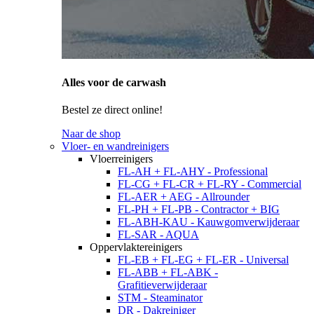
Alles voor de carwash
Bestel ze direct online!
Naar de shop
Vloer- en wandreinigers
Vloerreinigers
FL-AH + FL-AHY - Professional
FL-CG + FL-CR + FL-RY - Commercial
FL-AER + AEG - Allrounder
FL-PH + FL-PB - Contractor + BIG
FL-ABH-KAU - Kauwgomverwijderaar
FL-SAR - AQUA
Oppervlaktereinigers
FL-EB + FL-EG + FL-ER - Universal
FL-ABB + FL-ABK -
Grafitieverwijderaar
STM - Steaminator
DR - Dakreiniger