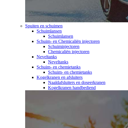
Spuiten en schuimen
Schuimlansen
Schuimlansen
Schuim- en Chemicaliën injectoren
Schuiminjectoren
Chemicaliën injectoren
Neveltanks
Neveltanks
Schuim- en chemietanks
Schuim- en chemietanks
Kogelkranen en afsluiters
Naaldafsluiters en doseerkranen
Kogelkranen handbediend