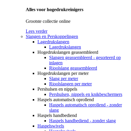
Alles voor hogedrukreinigers
Grootste collectie online
Lees verder
Slangen en Perskoppelingen
Lagedrukslangen
Lagedrukslangen
Hogedrukslangen geassembleerd
Slangen geassembleerd - gesorteerd op
inlagen
Rioolslang geassembleerd
Hogedrukslangen per meter
Slang per meter
Rioolslangen per meter
Pershulsen en nippels
Pershulsen, nippels en knikbeschermers
Haspels automatisch oprollend
Haspels automatisch oprollend - zonder
slang
Haspels handbediend
Haspels handbediend - zonder slang
Haspelswivels