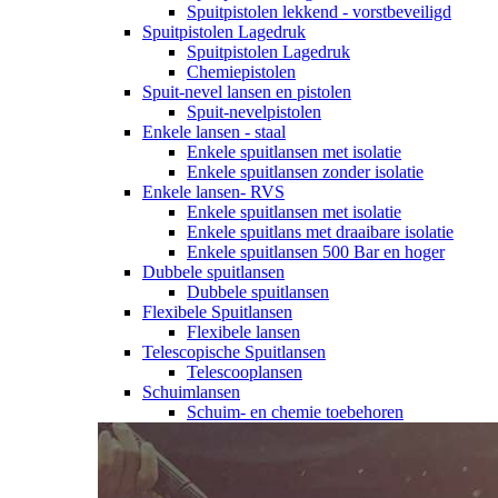
Spuitpistolen lekkend - vorstbeveiligd
Spuitpistolen Lagedruk
Spuitpistolen Lagedruk
Chemiepistolen
Spuit-nevel lansen en pistolen
Spuit-nevelpistolen
Enkele lansen - staal
Enkele spuitlansen met isolatie
Enkele spuitlansen zonder isolatie
Enkele lansen- RVS
Enkele spuitlansen met isolatie
Enkele spuitlans met draaibare isolatie
Enkele spuitlansen 500 Bar en hoger
Dubbele spuitlansen
Dubbele spuitlansen
Flexibele Spuitlansen
Flexibele lansen
Telescopische Spuitlansen
Telescooplansen
Schuimlansen
Schuim- en chemie toebehoren