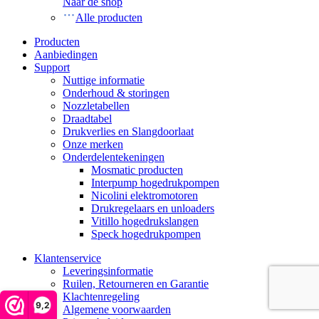
Naar de shop
Alle producten
Producten
Aanbiedingen
Support
Nuttige informatie
Onderhoud & storingen
Nozzletabellen
Draadtabel
Drukverlies en Slangdoorlaat
Onze merken
Onderdelentekeningen
Mosmatic producten
Interpump hogedrukpompen
Nicolini elektromotoren
Drukregelaars en unloaders
Vitillo hogedrukslangen
Speck hogedrukpompen
Klantenservice
Leveringsinformatie
Ruilen, Retourneren en Garantie
Klachtenregeling
9,2
Algemene voorwaarden