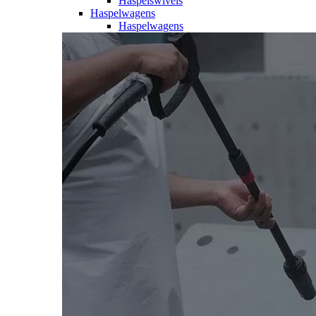
Haspelswivels
Haspelwagens
Haspelwagens