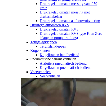
Drukregelautomaten messing vanaf 50
l/min
Drukregelautomaten messing met
drukschakelaar
Drukregelautomaten aanbouwuitvoering
Drukregelautomaten RVS
Drukregelautomaten RVS
Drukregelautomaten RVS type K en Zero
(slang en pomp drukloos)
Terugslagkleppen
Terugslagkleppen
Kogelkranen
Kogelkranen handbediend
Pneumatische aan/uit ventielen
Afsluiters pneumatisch bediend
Kogelkranen pneumatisch bediend
Voetventielen
Voetventielen