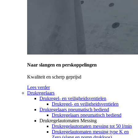
Naar slangen en perskoppelingen
Kwaliteit en scherp geprijsd
Lees verder
Drukregelaars
Drukregel- en veiligheidsventielen
Drukregel- en veiligheidsventielen
Drukregelaars pneumatisch bediend
Drukregelaars pneumatisch bediend
Drukregelautomaten Messing
Drukregelautomaten messing tot 50 l/min
Drukregelautomaten messing type K en
Zero (slang en pomp drukloos)