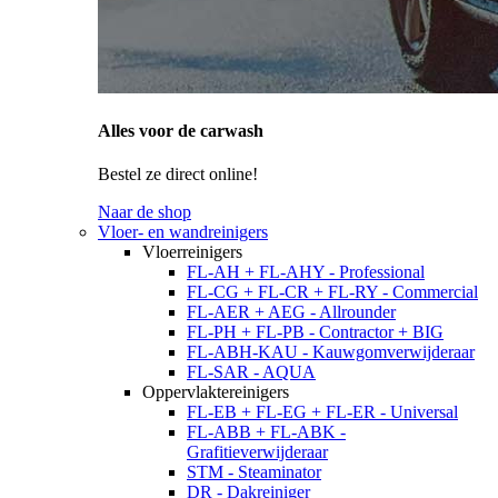
Alles voor de carwash
Bestel ze direct online!
Naar de shop
Vloer- en wandreinigers
Vloerreinigers
FL-AH + FL-AHY - Professional
FL-CG + FL-CR + FL-RY - Commercial
FL-AER + AEG - Allrounder
FL-PH + FL-PB - Contractor + BIG
FL-ABH-KAU - Kauwgomverwijderaar
FL-SAR - AQUA
Oppervlaktereinigers
FL-EB + FL-EG + FL-ER - Universal
FL-ABB + FL-ABK -
Grafitieverwijderaar
STM - Steaminator
DR - Dakreiniger