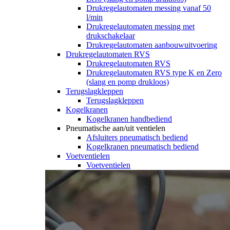
Drukregelautomaten messing vanaf 50
l/min
Drukregelautomaten messing met
drukschakelaar
Drukregelautomaten aanbouwuitvoering
Drukregelautomaten RVS
Drukregelautomaten RVS
Drukregelautomaten RVS type K en Zero
(slang en pomp drukloos)
Terugslagkleppen
Terugslagkleppen
Kogelkranen
Kogelkranen handbediend
Pneumatische aan/uit ventielen
Afsluiters pneumatisch bediend
Kogelkranen pneumatisch bediend
Voetventielen
Voetventielen