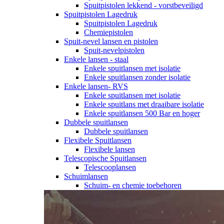
Spuitpistolen lekkend - vorstbeveiligd
Spuitpistolen Lagedruk
Spuitpistolen Lagedruk
Chemiepistolen
Spuit-nevel lansen en pistolen
Spuit-nevelpistolen
Enkele lansen - staal
Enkele spuitlansen met isolatie
Enkele spuitlansen zonder isolatie
Enkele lansen- RVS
Enkele spuitlansen met isolatie
Enkele spuitlans met draaibare isolatie
Enkele spuitlansen 500 Bar en hoger
Dubbele spuitlansen
Dubbele spuitlansen
Flexibele Spuitlansen
Flexibele lansen
Telescopische Spuitlansen
Telescooplansen
Schuimlansen
Schuim- en chemie toebehoren