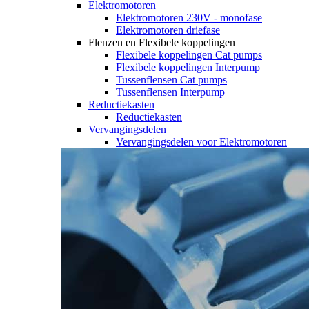
Elektromotoren
Elektromotoren 230V - monofase
Elektromotoren driefase
Flenzen en Flexibele koppelingen
Flexibele koppelingen Cat pumps
Flexibele koppelingen Interpump
Tussenflensen Cat pumps
Tussenflensen Interpump
Reductiekasten
Reductiekasten
Vervangingsdelen
Vervangingsdelen voor Elektromotoren