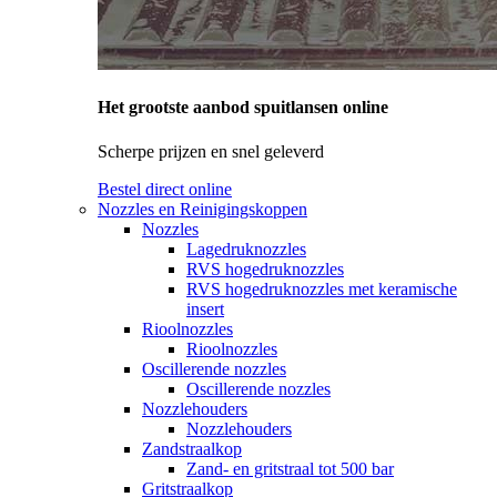
Het grootste aanbod spuitlansen online
Scherpe prijzen en snel geleverd
Bestel direct online
Nozzles en Reinigingskoppen
Nozzles
Lagedruknozzles
RVS hogedruknozzles
RVS hogedruknozzles met keramische
insert
Rioolnozzles
Rioolnozzles
Oscillerende nozzles
Oscillerende nozzles
Nozzlehouders
Nozzlehouders
Zandstraalkop
Zand- en gritstraal tot 500 bar
Gritstraalkop