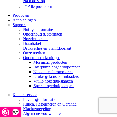
Naar de shop
Alle producten
Producten
Aanbiedingen
Support
Nuttige informatie
Onderhoud & storingen
Nozzletabellen
Draadtabel
Drukverlies en Slangdoorlaat
Onze merken
Onderdelentekeningen
Mosmatic producten
Interpump hogedrukpompen
Nicolini elektromotoren
Drukregelaars en unloaders
Vitillo hogedrukslangen
Speck hogedrukpompen
Klantenservice
Leveringsinformatie
Ruilen, Retourneren en Garantie
Klachtenregeling
9,2
Algemene voorwaarden