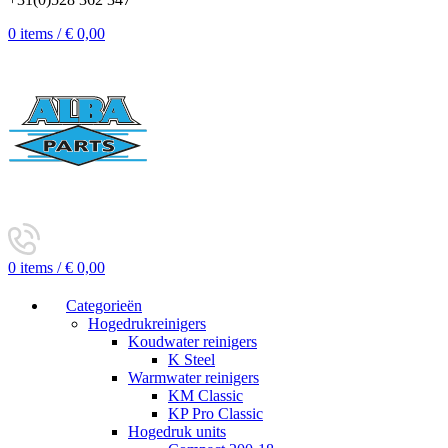
0
items
/
€
0,00
0
items
/
€
0,00
Categorieën
Hogedrukreinigers
Koudwater reinigers
K Steel
Warmwater reinigers
KM Classic
KP Pro Classic
Hogedruk units