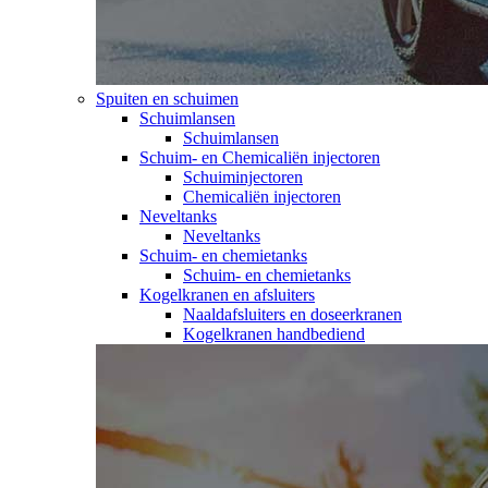
Spuiten en schuimen
Schuimlansen
Schuimlansen
Schuim- en Chemicaliën injectoren
Schuiminjectoren
Chemicaliën injectoren
Neveltanks
Neveltanks
Schuim- en chemietanks
Schuim- en chemietanks
Kogelkranen en afsluiters
Naaldafsluiters en doseerkranen
Kogelkranen handbediend