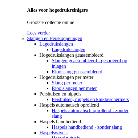
Alles voor hogedrukreinigers
Grootste collectie online
Lees verder
Slangen en Perskoppelingen
Lagedrukslangen
Lagedrukslangen
Hogedrukslangen geassembleerd
Slangen geassembleerd - gesorteerd op
inlagen
Rioolslang geassembleerd
Hogedrukslangen per meter
Slang per meter
Rioolslangen per meter
Pershulsen en nippels
Pershulsen, nippels en knikbeschermers
Haspels automatisch oprollend
Haspels automatisch oprollend - zonder
slang
Haspels handbediend
Haspels handbediend - zonder slang
Haspelswivels