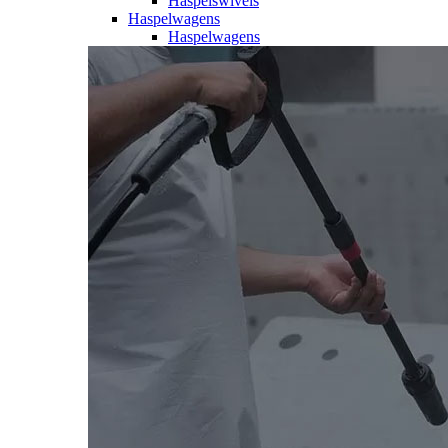
Haspelswivels
Haspelwagens
Haspelwagens