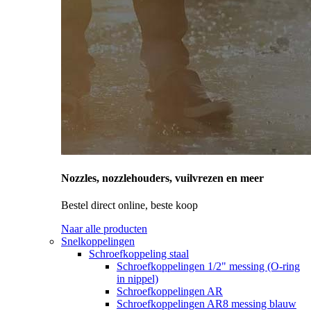
Nozzles, nozzlehouders, vuilvrezen en meer
Bestel direct online, beste koop
Naar alle producten
Snelkoppelingen
Schroefkoppeling staal
Schroefkoppelingen 1/2" messing (O-ring
in nippel)
Schroefkoppelingen AR
Schroefkoppelingen AR8 messing blauw