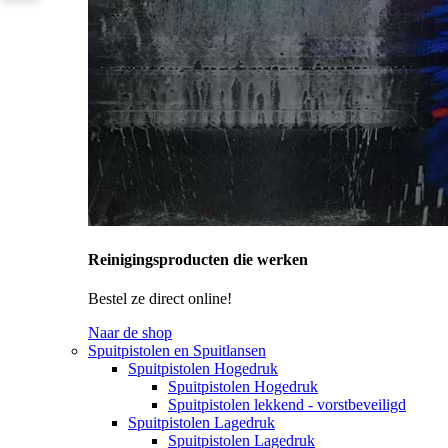
Reinigingsproducten die werken
Bestel ze direct online!
Naar de shop
Spuitpistolen en Spuitlansen
Spuitpistolen Hogedruk
Spuitpistolen Hogedruk
Spuitpistolen lekkend - vorstbeveiligd
Spuitpistolen Lagedruk
Spuitpistolen Lagedruk