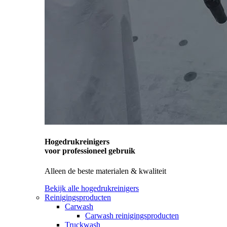
Hogedrukreinigers
voor professioneel gebruik
Alleen de beste materialen & kwaliteit
Bekijk alle hogedrukreinigers
Reinigingsproducten
Carwash
Carwash reinigingsproducten
Truckwash