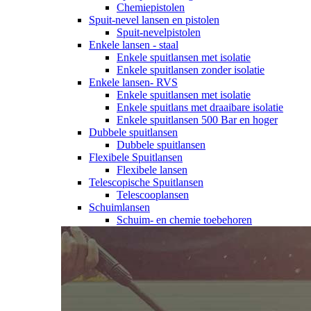
Chemiepistolen
Spuit-nevel lansen en pistolen
Spuit-nevelpistolen
Enkele lansen - staal
Enkele spuitlansen met isolatie
Enkele spuitlansen zonder isolatie
Enkele lansen- RVS
Enkele spuitlansen met isolatie
Enkele spuitlans met draaibare isolatie
Enkele spuitlansen 500 Bar en hoger
Dubbele spuitlansen
Dubbele spuitlansen
Flexibele Spuitlansen
Flexibele lansen
Telescopische Spuitlansen
Telescooplansen
Schuimlansen
Schuim- en chemie toebehoren