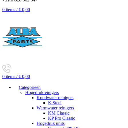
0
items
/
€
0,00
0
items
/
€
0,00
Categorieën
Hogedrukreinigers
Koudwater reinigers
K Steel
Warmwater reinigers
KM Classic
KP Pro Classic
Hogedruk units